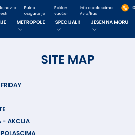
Najnovije
Putno
Poklon
Info o polascima
esti
osiguranje
vaučer
Avio/Bus
JE
METROPOLE
SPECIJALI!
JESEN NA MORU
SITE MAP
 FRIDAY
TE
 - AKCIJA
 POLASCIMA