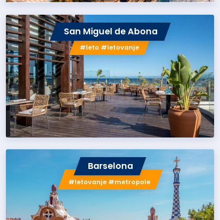
San Miguel de Abona
#leto #letovanje
Barselona
#letovanje #metropole