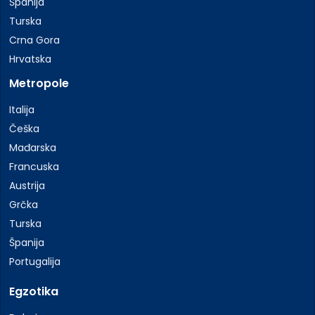
Španija
Turska
Crna Gora
Hrvatska
Metropole
Italija
Češka
Mađarska
Francuska
Austrija
Grčka
Turska
Španija
Portugalija
Egzotika