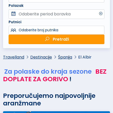
Polazak
Putnici
Odaberite broj putnika
Pretraži
Travelland
Destinacije
Španija
El Albir
Za polaske do kraja sezone
BEZ
DOPLATE ZA GORIVO
!
Preporučujemo najpovoljnije
aranžmane