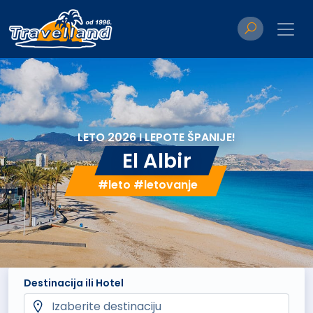
LETO 2026 I LEPOTE ŠPANIJE!
El Albir
#leto #letovanje
Destinacija ili Hotel