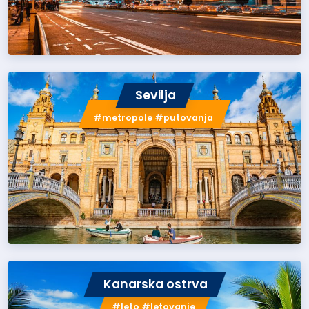
Sevilja
#metropole #putovanja
Kanarska ostrva
#leto #letovanje