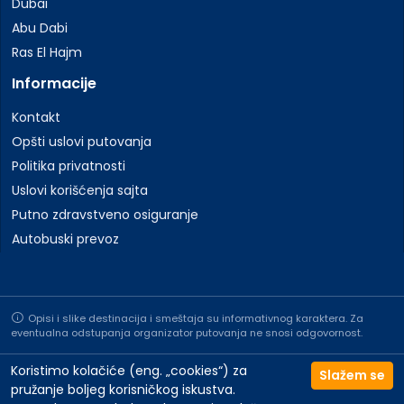
Dubai
Abu Dabi
Ras El Hajm
Informacije
Kontakt
Opšti uslovi putovanja
Politika privatnosti
Uslovi korišćenja sajta
Putno zdravstveno osiguranje
Autobuski prevoz
Opisi i slike destinacija i smeštaja su informativnog karaktera. Za
eventualna odstupanja organizator putovanja ne snosi odgovornost.
Koristimo kolačiće (eng. „cookies“) za
Slažem se
pružanje boljeg korisničkog iskustva.