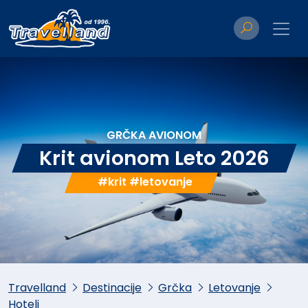
GRČKA AVIONOM
Krit avionom Leto 2026
#krit #letovanje
Travelland
Destinacije
Grčka
Letovanje
Hoteli