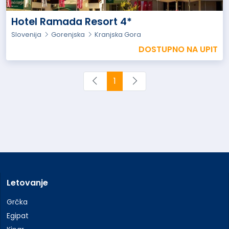
Hotel Ramada Resort 4*
Slovenija
Gorenjska
Kranjska Gora
DOSTUPNO NA UPIT
1
Letovanje
Grčka
Egipat