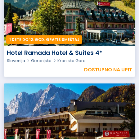
1 DETE DO 12. GOD. GRATIS SMEŠTAJ
Hotel Ramada Hotel & Suites 4*
Slovenija
Gorenjska
Kranjska Gora
DOSTUPNO NA UPIT