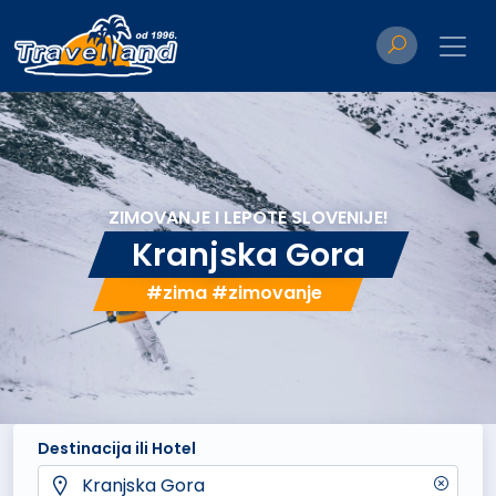
ZIMOVANJE I LEPOTE SLOVENIJE!
Kranjska Gora
#zima #zimovanje
Destinacija ili Hotel
Kranjska Gora