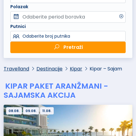
Polazak
Putnici
Odaberite broj putnika
Pretraži
Travelland
Destinacije
Kipar
Kipar – Sajam
KIPAR PAKET ARANŽMANI -
SAJAMSKA AKCIJA
08.08.
09.08.
11.08.