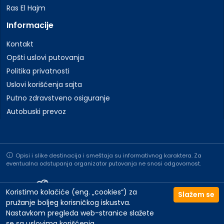
Ras El Hajm
Informacije
Kontakt
Opšti uslovi putovanja
Politika privatnosti
Uslovi korišćenja sajta
Putno zdravstveno osiguranje
Autobuski prevoz
Opisi i slike destinacija i smeštaja su informativnog karaktera. Za
eventualna odstupanja organizator putovanja ne snosi odgovornost.
Koristimo kolačiće (eng. „cookies“) za
Slažem se
pružanje boljeg korisničkog iskustva.
©2026 All rights reserved to Travelland | Website by
NeoLab
Nastavkom pregleda web-stranice slažete
se sa
uslovima korišćenja
.