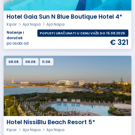
Hotel Gaia Sun N Blue Boutique Hotel 4*
Kipar
Aja Napa
Aja Napa
Noćenje i
POPUSTI URAČUNATI U CENU VAŽE DO 15.08.2026.
doručak
€ 321
po osobi od
08.08.
09.08.
11.08.
Hotel NissiBlu Beach Resort 5*
Kipar
Aja Napa
Aja Napa