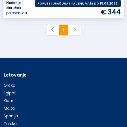
Noćenje i
POPUSTI URAČUNATI U CENU VAŽE DO 15.08.2026.
doručak
€ 344
po osobi od
1
Letovanje
Grčka
Egipat
Kipar
Malta
Španija
Turska