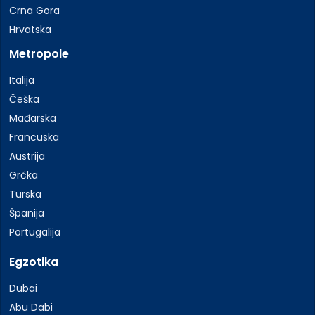
Crna Gora
Hrvatska
Metropole
Italija
Češka
Mađarska
Francuska
Austrija
Grčka
Turska
Španija
Portugalija
Egzotika
Dubai
Abu Dabi