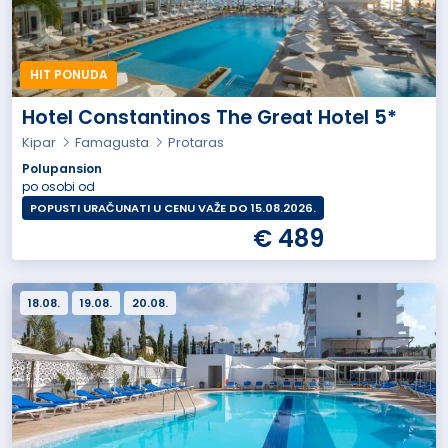
HIT PONUDA
Hotel Constantinos The Great Hotel 5*
Kipar
Famagusta
Protaras
Polupansion
po osobi od
POPUSTI URAČUNATI U CENU VAŽE DO 15.08.2026.
€ 489
18.08.
19.08.
20.08.