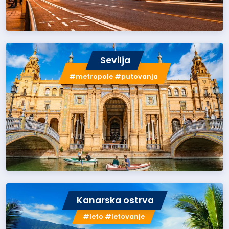
Sevilja
#metropole #putovanja
Kanarska ostrva
#leto #letovanje