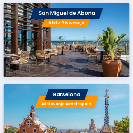
San Miguel de Abona
#leto #letovanje
Barselona
#letovanje #metropole