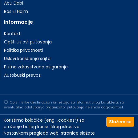
Abu Dabi
Ras El Hajm
Informacije
Kontakt
Opšti uslovi putovanja
Politika privatnosti
Uslovi korišćenja sajta
Putno zdravstveno osiguranje
Autobuski prevoz
Opisi i slike destinacija i smeštaja su informativnog karaktera. Za
eventualna odstupanja organizator putovanja ne snosi odgovornost.
Koristimo kolačiće (eng. „cookies“) za
Slažem se
pružanje boljeg korisničkog iskustva.
Nastavkom pregleda web-stranice slažete
©2026 All rights reserved to Travelland | Website by
NeoLab