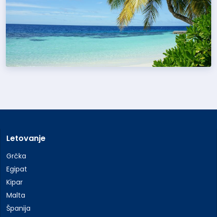
Letovanje
Grčka
Egipat
Kipar
Malta
Španija