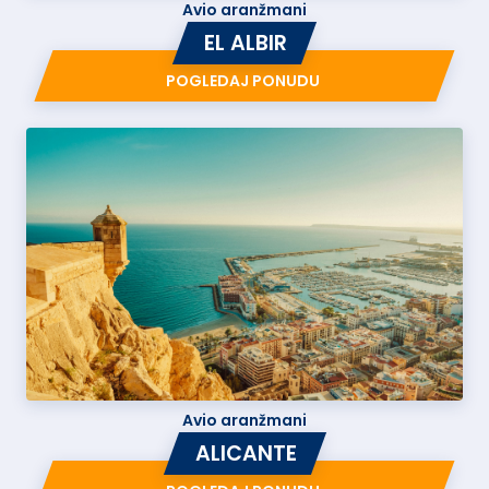
Avio aranžmani
EL ALBIR
POGLEDAJ PONUDU
Avio aranžmani
ALICANTE