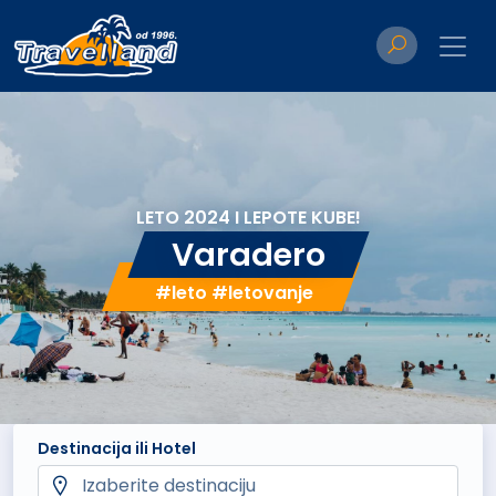
LETO 2024 I LEPOTE KUBE!
Varadero
#leto #letovanje
Destinacija ili Hotel