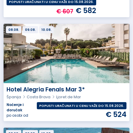
POPUSTI URAČUNATI U CENU VAŽE DO 15.08.2026.
€ 582
€ 607
08.08.
09.08.
10.08.
Hotel Alegria Fenals Mar 3*
Španija
Costa Brava
Ljoret de Mar
Noćenje i
POPUSTI URAČUNATI U CENU VAŽE DO 15.08.2026.
doručak
€ 524
po osobi od