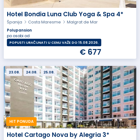
Hotel Bondia Luna Club Yoga & Spa 4*
Španija
Costa Maresme
Malgrat de Mar
Polupansion
po osobi od
POPUSTI URAČUNATI U CENU VAŽE DO 15.08.2026.
€ 677
23.08.
24.08.
25.08.
HIT PONUDA
Hotel Cartago Nova by Alegria 3*