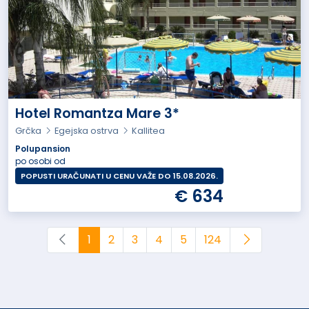
Hotel Romantza Mare 3*
Grčka
Egejska ostrva
Kallitea
Polupansion
po osobi od
POPUSTI URAČUNATI U CENU VAŽE DO 15.08.2026.
€ 634
1
2
3
4
5
124