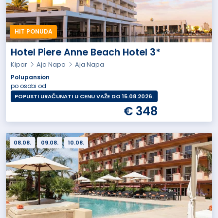
HIT PONUDA
Hotel Piere Anne Beach Hotel 3*
Kipar
Aja Napa
Aja Napa
Polupansion
po osobi od
POPUSTI URAČUNATI U CENU VAŽE DO 15.08.2026.
€ 348
08.08.
09.08.
10.08.