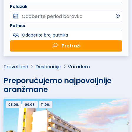
Polazak
Putnici
Odaberite broj putnika
Pretraži
Travelland
Destinacije
Varadero
Preporučujemo najpovoljnije
aranžmane
08.08.
09.08.
11.08.