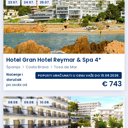
23.07.
24.07.
25.07.
Hotel Gran Hotel Reymar & Spa 4*
Španija
Costa Brava
Tosa de Mar
Noćenje i
POPUSTI URAČUNATI U CENU VAŽE DO 15.08.2026.
doručak
€ 743
po osobi od
08.08.
09.08.
10.08.