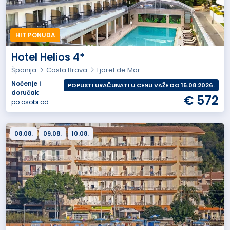
HIT PONUDA
Hotel Helios 4*
Španija
Costa Brava
Ljoret de Mar
Noćenje i
POPUSTI URAČUNATI U CENU VAŽE DO 15.08.2026.
doručak
€ 572
po osobi od
08.08.
09.08.
10.08.