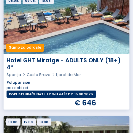
08.08.
09.08.
10.08.
Samo za odrasle
Hotel GHT Miratge - ADULTS ONLY (18+)
4*
Španija
Costa Brava
Ljoret de Mar
Polupansion
po osobi od
POPUSTI URAČUNATI U CENU VAŽE DO 15.08.2026.
€ 646
10.08.
12.08.
13.08.