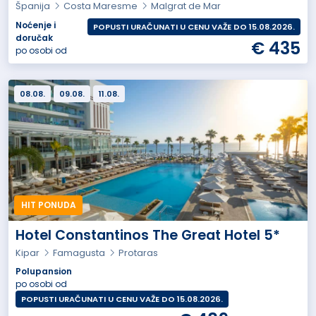
Španija
Costa Maresme
Malgrat de Mar
Noćenje i
POPUSTI URAČUNATI U CENU VAŽE DO 15.08.2026.
doručak
€ 435
po osobi od
08.08.
09.08.
11.08.
HIT PONUDA
Hotel Constantinos The Great Hotel 5*
Kipar
Famagusta
Protaras
Polupansion
po osobi od
POPUSTI URAČUNATI U CENU VAŽE DO 15.08.2026.