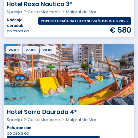
Hotel Rosa Nautica 3*
Španija
Costa Maresme
Malgrat de Mar
Noćenje i
POPUSTI URAČUNATI U CENU VAŽE DO 15.08.2026.
doručak
€ 580
po osobi od
25.08.
27.08.
28.08.
Hotel Sorra Daurada 4*
Španija
Costa Maresme
Malgrat de Mar
Polupansion
po osobi od