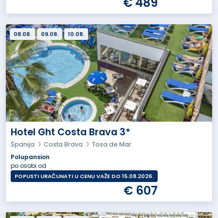
€ 489
08.08.
09.08.
10.08.
Hotel Ght Costa Brava 3*
Španija
Costa Brava
Tosa de Mar
Polupansion
po osobi od
POPUSTI URAČUNATI U CENU VAŽE DO 15.08.2026.
€ 607