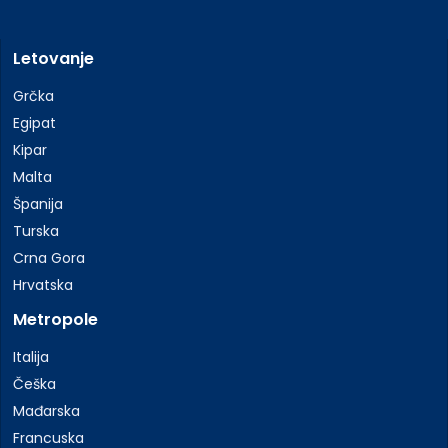
Letovanje
Grčka
Egipat
Kipar
Malta
Španija
Turska
Crna Gora
Hrvatska
Metropole
Italija
Češka
Mađarska
Francuska