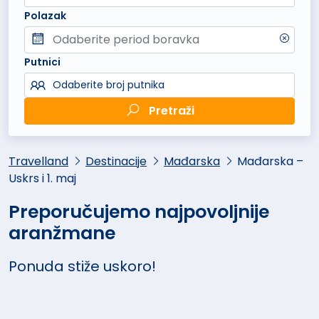
Polazak
Putnici
Odaberite broj putnika
Pretraži
Travelland
Destinacije
Mađarska
Mađarska –
Uskrs i 1. maj
Preporučujemo najpovoljnije
aranžmane
Ponuda stiže uskoro!