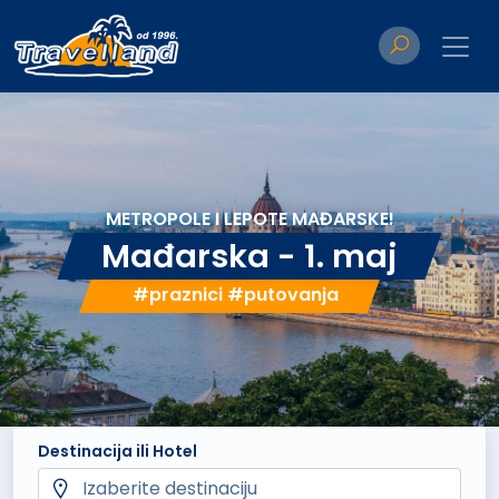
METROPOLE I LEPOTE MAĐARSKE!
Mađarska - 1. maj
#praznici #putovanja
Destinacija ili Hotel