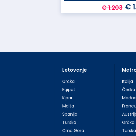
€ 1.457
€ 1
€ 1.507
€ 1.203
Letovanje
Metr
Grčka
Italija
Egipat
Češka
Kipar
Mađar
Malta
Franc
Španija
Austrij
Turska
Grčka
Crna Gora
Turska