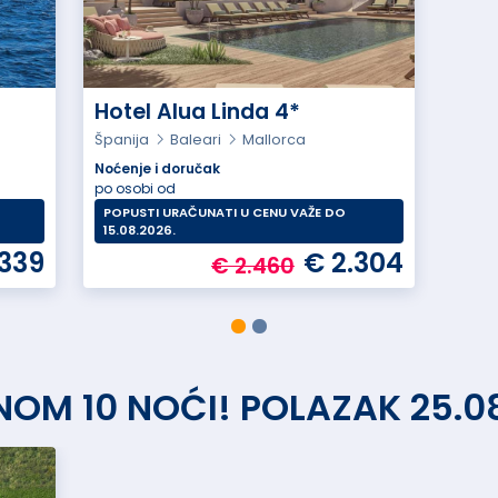
Hotel Alua Linda 4*
Španija
Baleari
Mallorca
Noćenje i doručak
po osobi od
POPUSTI URAČUNATI U CENU VAŽE DO
15.08.2026.
.339
€ 2.304
€ 2.460
NOM 10 NOĆI! POLAZAK 25.0