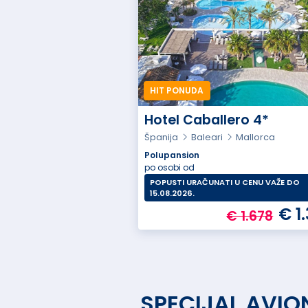
HIT PONUDA
Hotel Caballero 4*
Španija
Baleari
Mallorca
Polupansion
po osobi od
POPUSTI URAČUNATI U CENU VAŽE DO
15.08.2026.
€ 1
€ 1.678
SPECIJAL AVIO