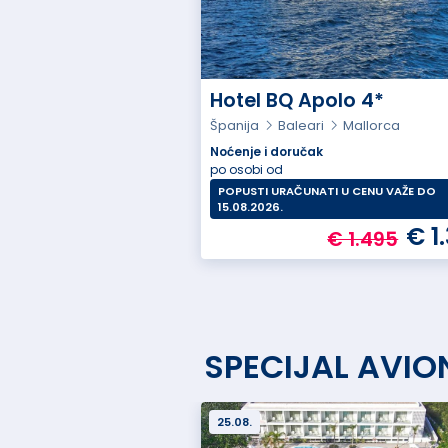
Hotel BQ Apolo 4*
Španija
Baleari
Mallorca
Noćenje i doručak
po osobi od
POPUSTI URAČUNATI U CENU VAŽE DO
15.08.2026.
€ 1
€ 1.495
SPECIJAL AVIO
25.08.