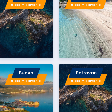
#leto #letovanje
#leto #letovanje
Budva
Petrovac
#leto #letovanje
#leto #letovanje