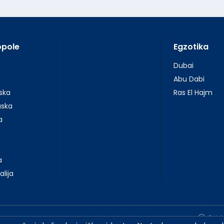
opole
Egzotika
Dubai
Abu Dabi
ska
Ras El Hajm
uska
a
a
alija
Opisi 