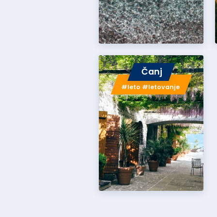
Čanj
#leto #letovanje