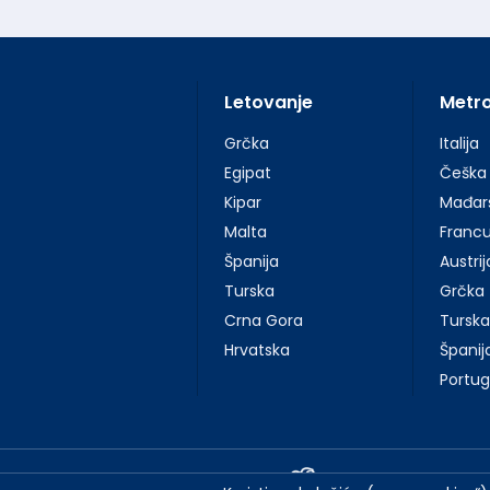
Letovanje
Metr
Grčka
Italija
Egipat
Češka
Kipar
Mađar
Malta
Franc
Španija
Austrij
Turska
Grčka
Crna Gora
Turska
Hrvatska
Španij
Portug