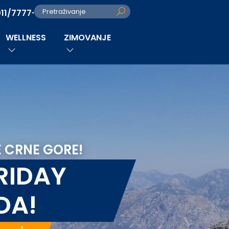
011/7777-280
Pretraživanje
WELLNESS
ZIMOVANJE
E CRNE GORE!
RIDAY
DA!