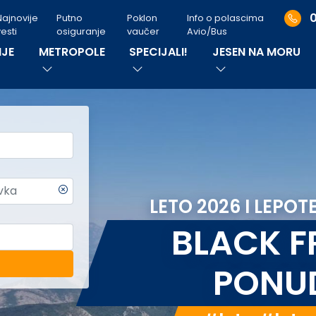
Najnovije
Putno
Poklon
Info o polascima
esti
osiguranje
vaučer
Avio/Bus
JE
METROPOLE
SPECIJALI!
JESEN NA MORU
LETO 2026 I LEPOT
BLACK F
PONU