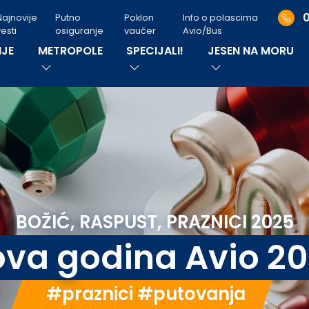
Najnovije
Putno
Poklon
Info o polascima
esti
osiguranje
vaučer
Avio/Bus
JE
METROPOLE
SPECIJALI!
JESEN NA MORU
BOŽIĆ, RASPUST, PRAZNICI 2025
va godina Avio 2
#praznici #putovanja