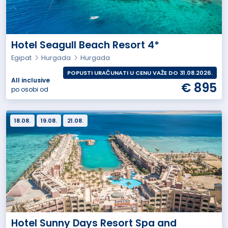
Hotel Seagull Beach Resort 4*
Egipat
Hurgada
Hurgada
POPUSTI URAČUNATI U CENU VAŽE DO 31.08.2026.
All inclusive
€ 895
po osobi od
18.08.
19.08.
21.08.
Hotel Sunny Days Resort Spa and