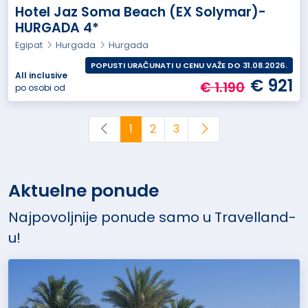
Hotel Jaz Soma Beach (EX Solymar)-
HURGADA 4*
Egipat
Hurgada
Hurgada
POPUSTI URAČUNATI U CENU VAŽE DO 31.08.2026.
All inclusive
€ 921
€ 1.190
po osobi od
1
2
3
Aktuelne ponude
Najpovoljnije ponude samo u Travelland-
u!