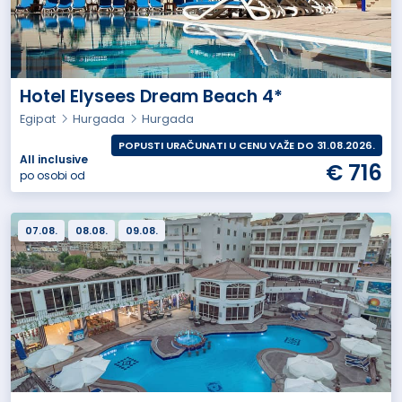
Hotel Elysees Dream Beach 4*
Egipat
Hurgada
Hurgada
POPUSTI URAČUNATI U CENU VAŽE DO 31.08.2026.
All inclusive
€ 716
po osobi od
07.08.
08.08.
09.08.