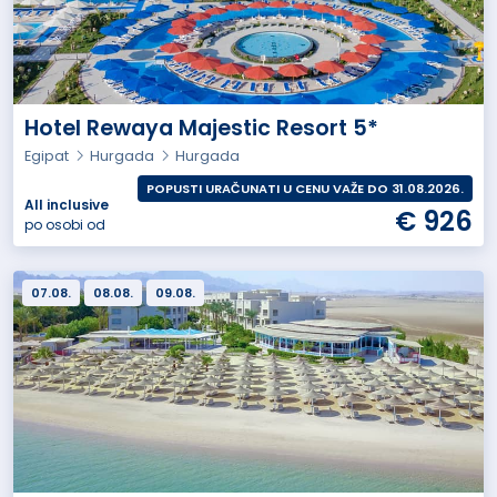
Hotel Rewaya Majestic Resort 5*
Egipat
Hurgada
Hurgada
POPUSTI URAČUNATI U CENU VAŽE DO 31.08.2026.
All inclusive
€ 926
po osobi od
07.08.
08.08.
09.08.