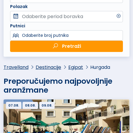
Polazak
Putnici
Odaberite broj putnika
Pretraži
Travelland
Destinacije
Egipat
Hurgada
Preporučujemo najpovoljnije
aranžmane
07.08.
08.08.
09.08.