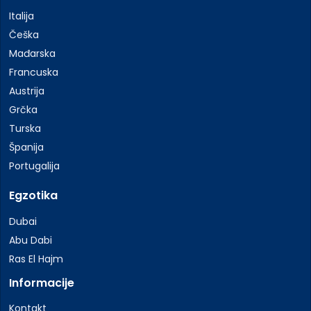
Italija
Češka
Mađarska
Francuska
Austrija
Grčka
Turska
Španija
Portugalija
Egzotika
Dubai
Abu Dabi
Ras El Hajm
Informacije
Kontakt