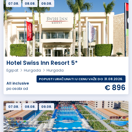
07.08.
08.08.
09.08.
Hotel Swiss Inn Resort 5*
Egipat
Hurgada
Hurgada
POPUSTI URAČUNATI U CENU VAŽE DO 31.08.2026.
All inclusive
€ 896
po osobi od
07.08.
08.08.
09.08.