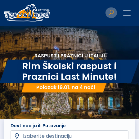
RASPUST I PRAZNICI U ITALIJI
Rim Školski raspust i
Praznici Last Minute!
Polazak 19.01. na 4 noći
Destinacija ili Putovanje