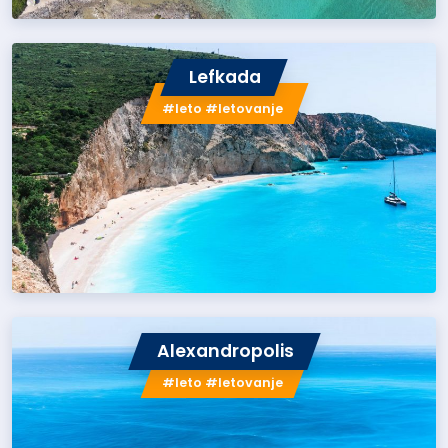
Lefkada
#leto #letovanje
Alexandropolis
#leto #letovanje