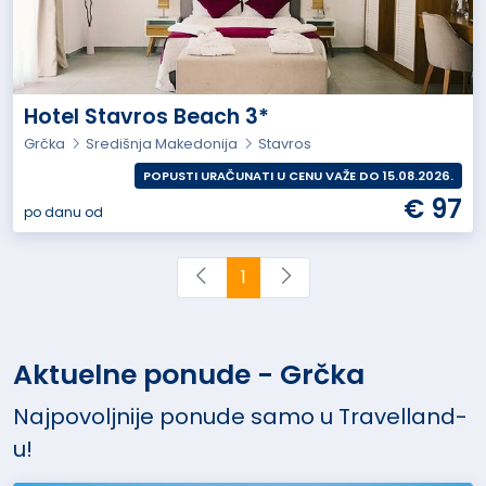
Hotel Stavros Beach 3*
Grčka
Središnja Makedonija
Stavros
POPUSTI URAČUNATI U CENU VAŽE DO 15.08.2026.
€ 97
po danu od
1
Aktuelne ponude - Grčka
Najpovoljnije ponude samo u Travelland-
u!