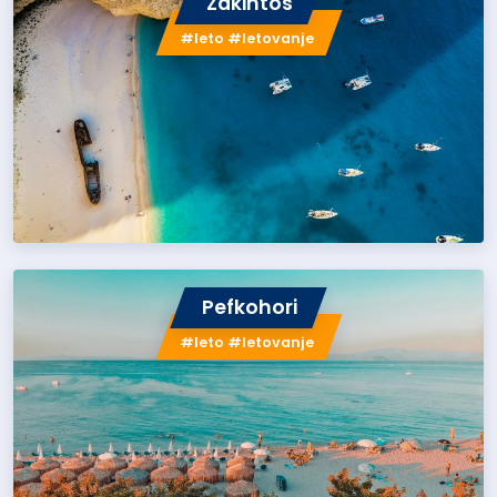
Zakintos
#leto #letovanje
Pefkohori
#leto #letovanje