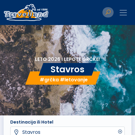
LETO 2026 I LEPOTE GRČKE!
Stavros
#grčka #letovanje
Destinacija ili Hotel
Stavros