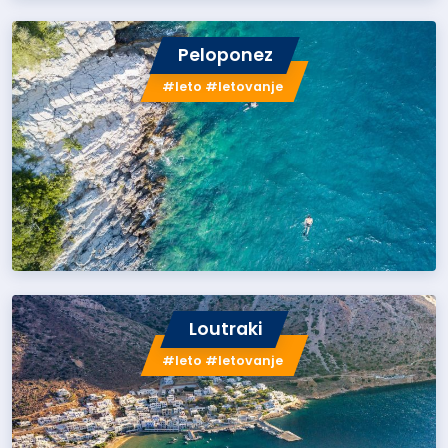
Peloponez
#leto #letovanje
Loutraki
#leto #letovanje