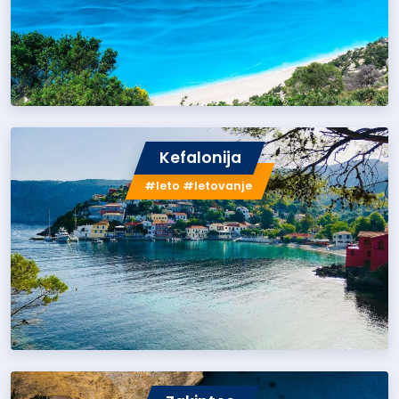
Kefalonija
#leto #letovanje