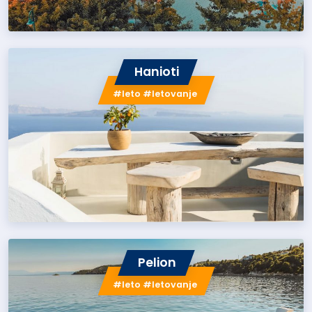
Hanioti
#leto #letovanje
Pelion
#leto #letovanje