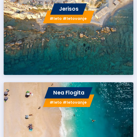
Jerisos
#leto #letovanje
Nea Flogita
#leto #letovanje