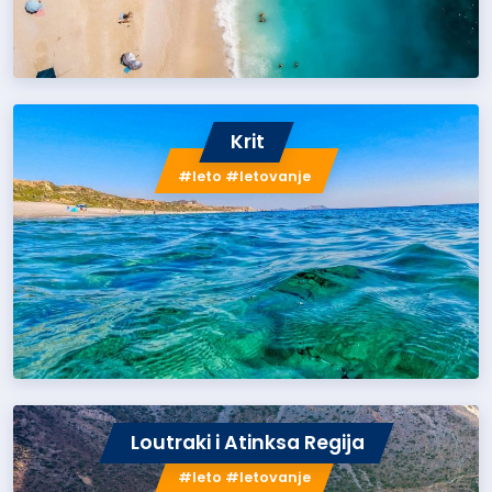
Krit
#leto #letovanje
Loutraki i Atinksa Regija
#leto #letovanje