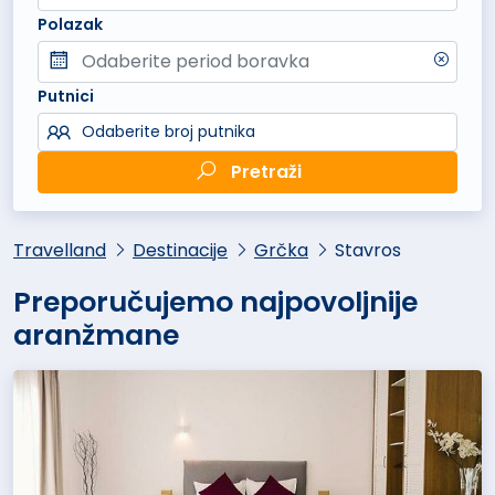
Polazak
Putnici
Odaberite broj putnika
Pretraži
Travelland
Destinacije
Grčka
Stavros
Preporučujemo najpovoljnije
aranžmane