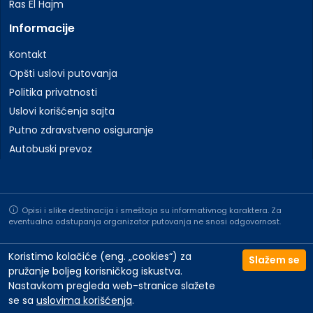
Ras El Hajm
Informacije
Kontakt
Opšti uslovi putovanja
Politika privatnosti
Uslovi korišćenja sajta
Putno zdravstveno osiguranje
Autobuski prevoz
Opisi i slike destinacija i smeštaja su informativnog karaktera. Za
eventualna odstupanja organizator putovanja ne snosi odgovornost.
Koristimo kolačiće (eng. „cookies“) za
Slažem se
pružanje boljeg korisničkog iskustva.
Nastavkom pregleda web-stranice slažete
©2026 All rights reserved to Travelland | Website by
NeoLab
se sa
uslovima korišćenja
.