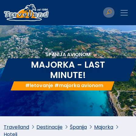
ŠPANIJA AVIONOM
MAJORKA - LAST
MINUTE!
#letovanje #majorka avionom
Travelland
Destinacije
Španija
Majorka
Hoteli