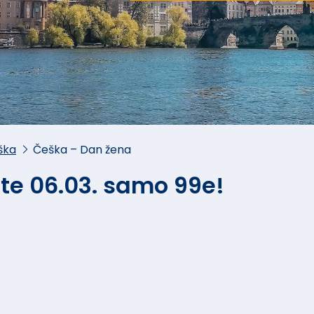
ška
Češka – Dan žena
te 06.03. samo 99e!