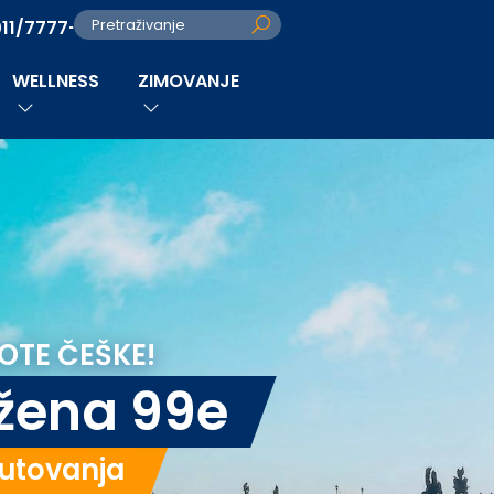
011/7777-280
Pretraživanje
WELLNESS
ZIMOVANJE
OTE ČEŠKE!
 žena 99e
utovanja