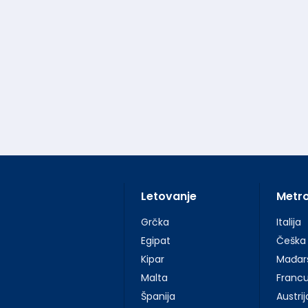
Letovanje
Metr
Grčka
Italija
Egipat
Češka
Kipar
Mađar
Malta
Franc
Španija
Austrij