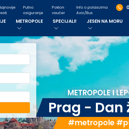
Najnovije
Putno
Poklon
Info o polascima
esti
osiguranje
vaučer
Avio/Bus
JE
METROPOLE
SPECIJALI!
JESEN NA MORU
METROPOLE I LEP
Prag - Dan
#metropole #p