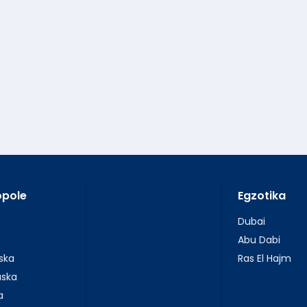
opole
Egzotika
Dubai
Abu Dabi
ska
Ras El Hajm
uska
a