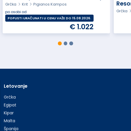
Reso
Grčka
Krit
Pigianos Kampos
Grčka
po osobi od
POPUSTI URAČUNATI U CENU VAŽE DO 15.08.2026.
€ 1.022
Letovanje
Grčka
Egipat
Kipar
Malta
Španija