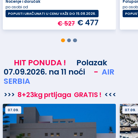
Noćenje i doručak
Polupa
po osobi od
po osob
POPUSTI URAČUNATI U CENU VAŽE DO 15.08.2026.
POPUST
€ 477
€ 527
HIT PONUDA
!
Polazak
07.09.2026. na 11 noći
-
AIR
SERBIA
>>>
8+23kg prtljaga
GRATIS
!
<<<
07.09.
07.09.