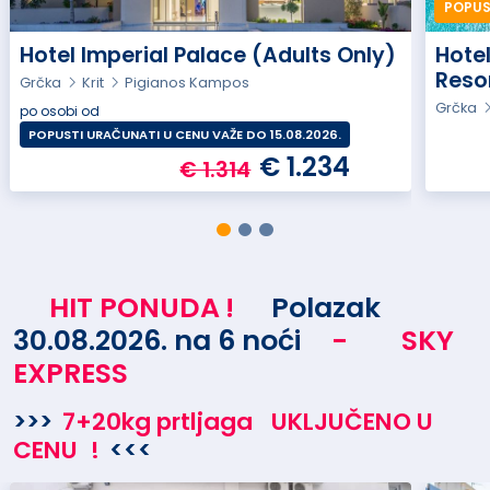
POPUST
Hotel Imperial Palace (Adults Only)
Hote
Reso
Grčka
Krit
Pigianos Kampos
Grčka
po osobi od
POPUSTI URAČUNATI U CENU VAŽE DO 15.08.2026.
€ 1.234
€ 1.314
HIT PONUDA
!
Polazak
30.08.2026. na 6 noći
-
SKY
EXPRESS
>>>
7+20kg prtljaga
UKLJUČENO U
CENU
!
<<<