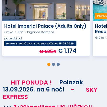
POPUST
Hotel Imperial Palace (Adults Only)
Hote
Reso
Grčka
Krit
Pigianos Kampos
Grčka
po osobi od
POPUSTI URAČUNATI U CENU VAŽE DO 15.08.2026.
€ 1.174
€ 1.254
HIT PONUDA
!
Polazak
13.09.2026. na 6 noći
-
SKY
EXPRESS