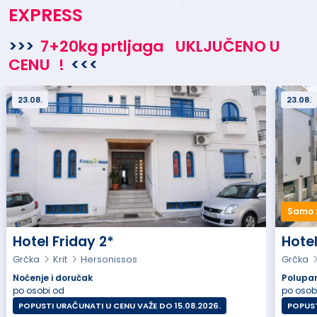
EXPRESS
>>>
7+20kg prtljaga
UKLJUČENO U
CENU
!
<<<
23.08.
23.08.
Samo 
Hotel Friday 2*
Hotel
Grčka
Krit
Hersonissos
Grčka
Noćenje i doručak
Polupa
po osobi od
po osob
POPUSTI URAČUNATI U CENU VAŽE DO 15.08.2026.
POPUST