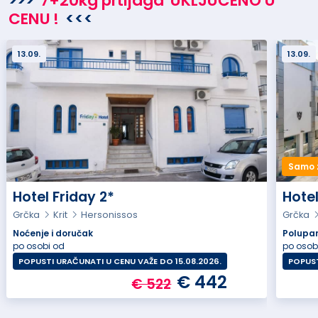
>>>
7+20kg prtljaga
UKLJUČENO U
CENU
!
<<<
13.09.
13.09.
Samo 
Hotel Friday 2*
Hotel
Grčka
Krit
Hersonissos
Grčka
Noćenje i doručak
Polupa
po osobi od
po osob
POPUSTI URAČUNATI U CENU VAŽE DO 15.08.2026.
POPUST
€ 442
€ 522