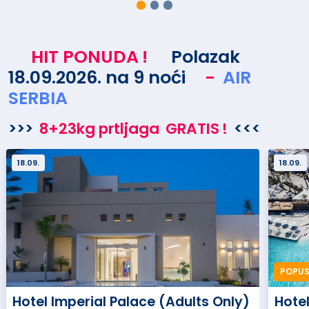
HIT PONUDA
!
Polazak
18.09.2026. na 9 noći
-
AIR
SERBIA
>>>
8+23kg prtljaga
GRATIS
!
<<<
18.09.
18.09.
POPUST
Hotel Imperial Palace (Adults Only)
Hote