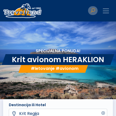
SPECIJALNA PONUDA!
Krit avionom HERAKLION
#letovanje #avionom
Destinacija ili Hotel
Krit Regija