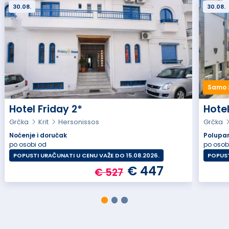
30.08.
30.08.
Samo 
Hotel Friday 2*
Hotel
Grčka
Krit
Hersonissos
Grčka
Noćenje i doručak
Polupa
po osobi od
po osob
POPUSTI URAČUNATI U CENU VAŽE DO 15.08.2026.
POPUST
€ 447
€ 527