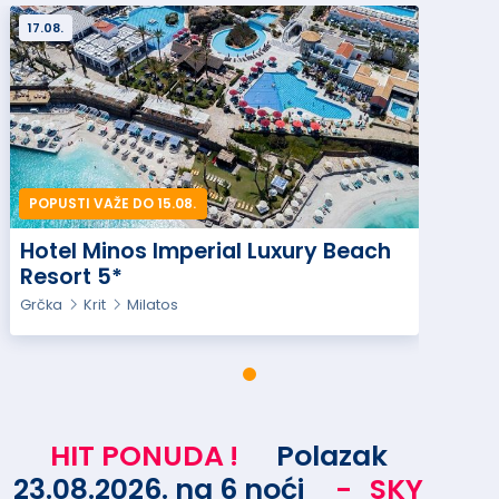
17.08.
POPUSTI VAŽE DO 15.08.
Hotel Minos Imperial Luxury Beach
Resort 5*
Grčka
Krit
Milatos
HIT PONUDA
!
Polazak
23.08.2026. na 6 noći
-
SKY