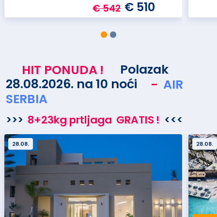
€ 510
€ 542
HIT PONUDA
!
Polazak
28.08.2026. na 10 noći
-
AIR
SERBIA
>>>
8+23kg prtljaga
GRATIS
!
<<<
28.08.
28.08.