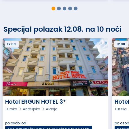
Specijal polazak 12.08. na 10 noći
12.08.
12.08.
Hotel ERGUN HOTEL 3*
Hote
Turska
Antalijska
Alanja
Turska
po osobi od
po osob