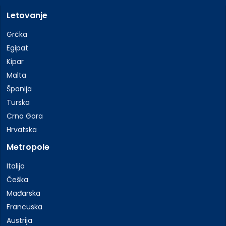
Letovanje
Grčka
Egipat
Kipar
Malta
Španija
Turska
Crna Gora
Hrvatska
Metropole
Italija
Češka
Mađarska
Francuska
Austrija