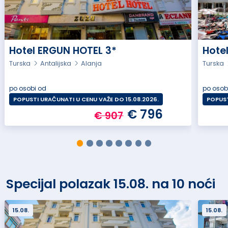
Hotel ERGUN HOTEL 3*
Hote
Turska
Antalijska
Alanja
Turska
po osobi od
po osob
POPUSTI URAČUNATI U CENU VAŽE DO 15.08.2026.
POPUST
€ 796
€ 907
Specijal polazak 15.08. na 10 noći
15.08.
15.08.