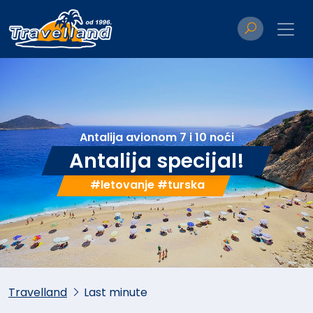
Antalija avionom 7 i 10 noći
Antalija specijal!
#letovanje #turska
Travelland
Last minute