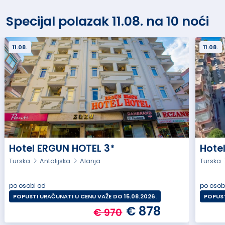
Specijal polazak 11.08. na 10 noći
11.08.
11.08.
Hotel ERGUN HOTEL 3*
Hote
Turska
Antalijska
Alanja
Turska
po osobi od
po osob
POPUSTI URAČUNATI U CENU VAŽE DO 15.08.2026.
POPUST
€ 878
€ 970