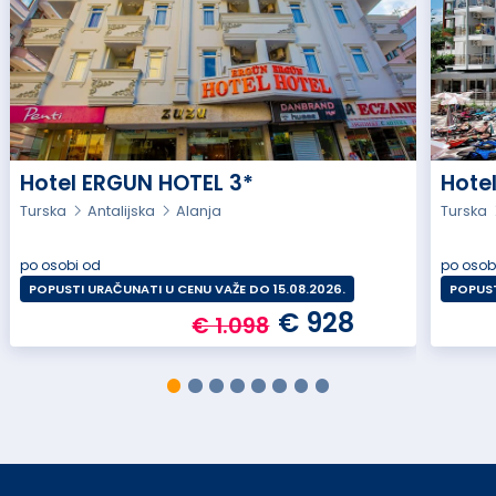
Hotel ERGUN HOTEL 3*
Hote
Turska
Antalijska
Alanja
Turska
po osobi od
po osob
POPUSTI URAČUNATI U CENU VAŽE DO 15.08.2026.
POPUST
€ 928
€ 1.098