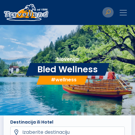
Slovenija
Bled Wellness
#wellness
Destinacija ili Hotel