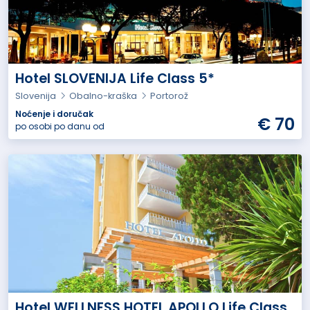
Hotel SLOVENIJA Life Class 5*
Slovenija
Obalno-kraška
Portorož
Noćenje i doručak
€ 70
po osobi po danu od
Hotel WELLNESS HOTEL APOLLO Life Class