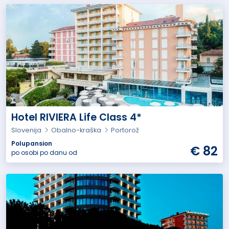
Hotel RIVIERA Life Class 4*
Slovenija
Obalno-kraška
Portorož
Polupansion
€ 82
po osobi po danu od