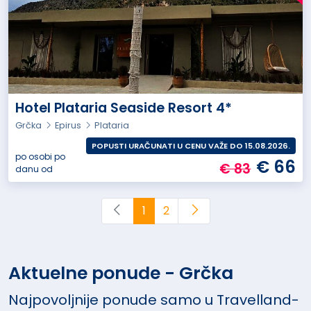
Hotel Plataria Seaside Resort 4*
Grčka
Epirus
Plataria
POPUSTI URAČUNATI U CENU VAŽE DO 15.08.2026.
po osobi po
€ 66
€ 83
danu od
1
2
Aktuelne ponude - Grčka
Najpovoljnije ponude samo u Travelland-