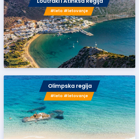
Loutraki i Atinksa Regija
#leto #letovanje
Olimpska regija
#leto #letovanje