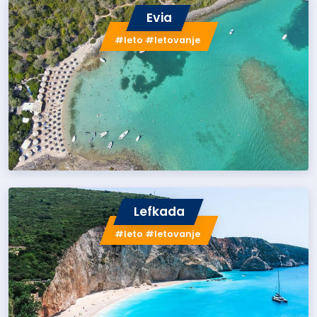
Evia
#leto #letovanje
Lefkada
#leto #letovanje