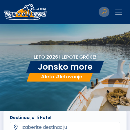
LETO 2026 I LEPOTE GRČKE!
Jonsko more
#leto #letovanje
Destinacija ili Hotel