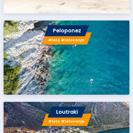
Peloponez
#leto #letovanje
Loutraki
#leto #letovanje