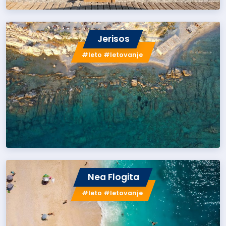
Jerisos
#leto #letovanje
Nea Flogita
#leto #letovanje