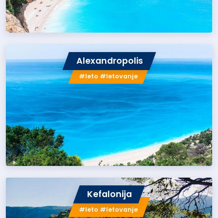
Alexandropolis
#leto #letovanje
Kefalonija
#leto #letovanje