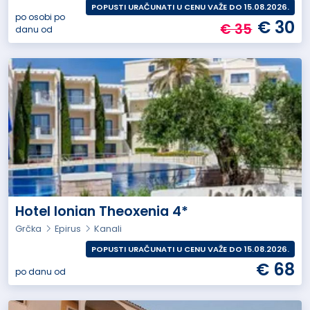
POPUSTI URAČUNATI U CENU VAŽE DO 15.08.2026.
po osobi po
€ 30
€ 35
danu od
Hotel Ionian Theoxenia 4*
Grčka
Epirus
Kanali
POPUSTI URAČUNATI U CENU VAŽE DO 15.08.2026.
€ 68
po danu od