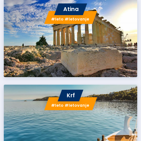
Atina
#leto #letovanje
Krf
#leto #letovanje