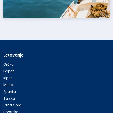
Letovanje
Grčka
Egipat
Kipar
Malta
Španija
Turska
Crna Gora
Hrvatska