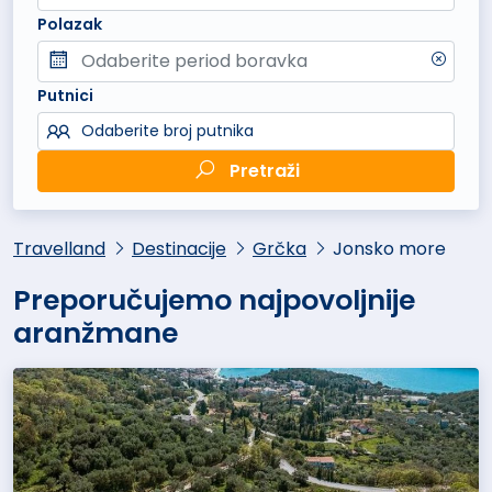
Polazak
Putnici
Odaberite broj putnika
Pretraži
Travelland
Destinacije
Grčka
Jonsko more
Preporučujemo najpovoljnije
aranžmane