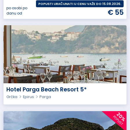
POPUSTI URAČUNATI U CENU VAŽE DO 15.08.2026.
po osobi po
€ 55
danu od
Hotel Parga Beach Resort 5*
Grčka
Epirus
Parga
20%
POPUST