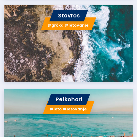
Stavros
#grčka #letovanje
Pefkohori
#leto #letovanje