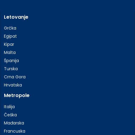
Letovanje
Grčka
Egipat
Kipar
Malta
Španija
Turska
Crna Gora
Hrvatska
Metropole
Italija
Češka
Mađarska
Francuska