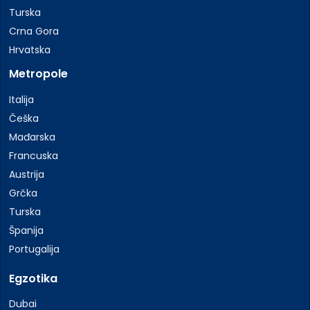
Turska
Crna Gora
Hrvatska
Metropole
Italija
Češka
Mađarska
Francuska
Austrija
Grčka
Turska
Španija
Portugalija
Egzotika
Dubai