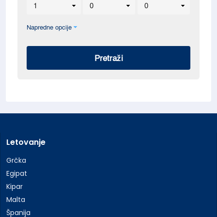
Letovanje
Grčka
Egipat
Kipar
Malta
Španija