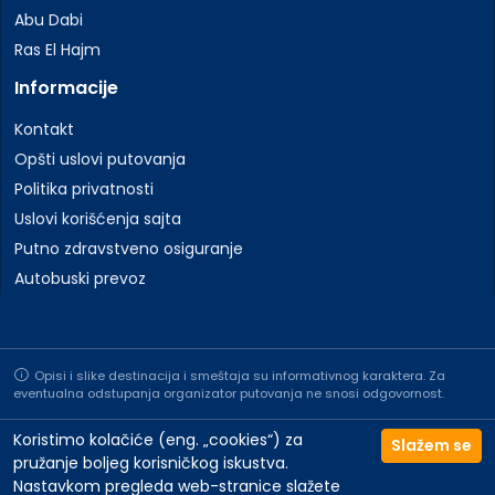
Abu Dabi
Ras El Hajm
Informacije
Kontakt
Opšti uslovi putovanja
Politika privatnosti
Uslovi korišćenja sajta
Putno zdravstveno osiguranje
Autobuski prevoz
Opisi i slike destinacija i smeštaja su informativnog karaktera. Za
eventualna odstupanja organizator putovanja ne snosi odgovornost.
Koristimo kolačiće (eng. „cookies“) za
Slažem se
pružanje boljeg korisničkog iskustva.
Nastavkom pregleda web-stranice slažete