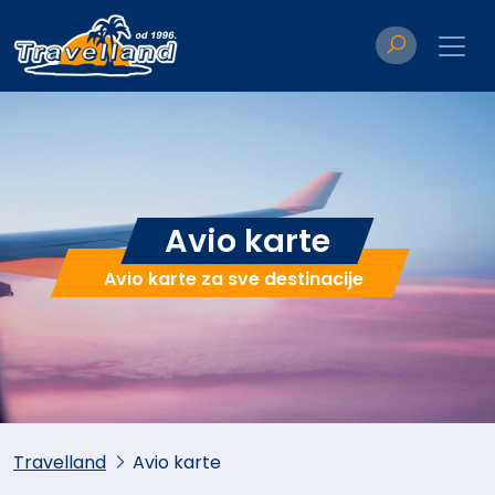
Avio karte
Avio karte za sve destinacije
Travelland
Avio karte