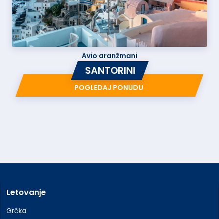
Avio aranžmani
SANTORINI
POGLEDAJ PONUDU
Letovanje
Grčka