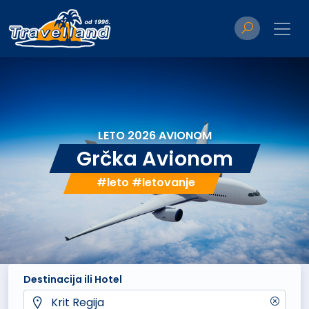
LETO 2026 AVIONOM
Grčka Avionom
#leto #letovanje
Destinacija ili Hotel
Krit Regija