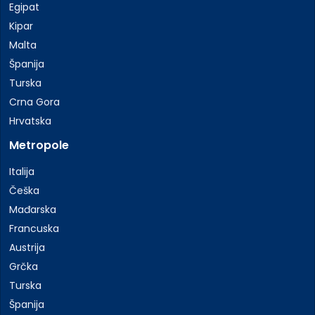
Egipat
Kipar
Malta
Španija
Turska
Crna Gora
Hrvatska
Metropole
Italija
Češka
Mađarska
Francuska
Austrija
Grčka
Turska
Španija