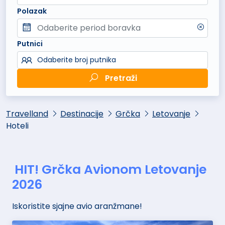
Polazak
Putnici
Odaberite broj putnika
Pretraži
Travelland
Destinacije
Grčka
Letovanje
Hoteli
HIT! Grčka Avionom Letovanje
2026
Iskoristite sjajne avio aranžmane!