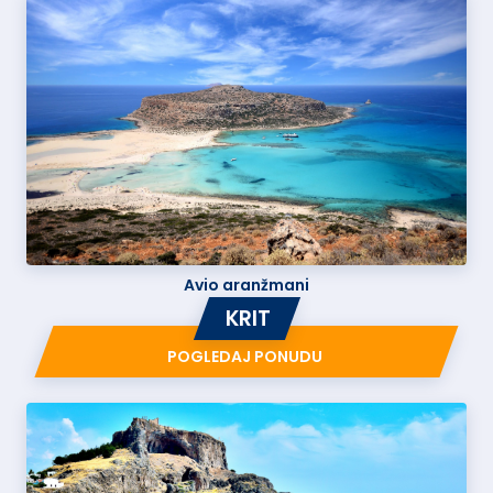
Avio aranžmani
KRIT
POGLEDAJ PONUDU