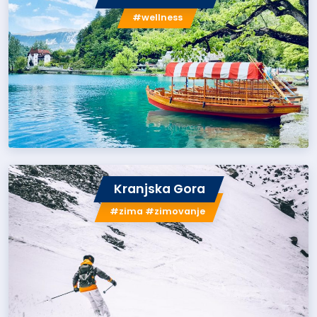
#wellness
Kranjska Gora
#zima #zimovanje