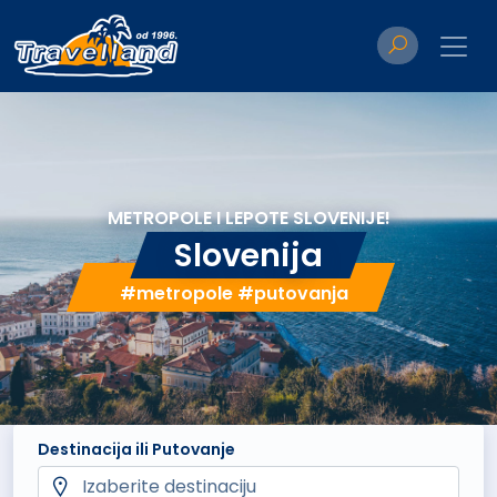
METROPOLE I LEPOTE SLOVENIJE!
Slovenija
#metropole #putovanja
Destinacija ili Putovanje