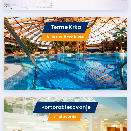
Terme Krka
#terme #wellness
Portorož letovanje
#letovanje