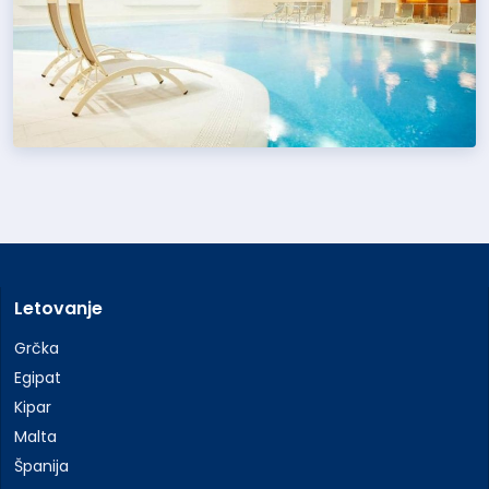
Letovanje
Grčka
Egipat
Kipar
Malta
Španija