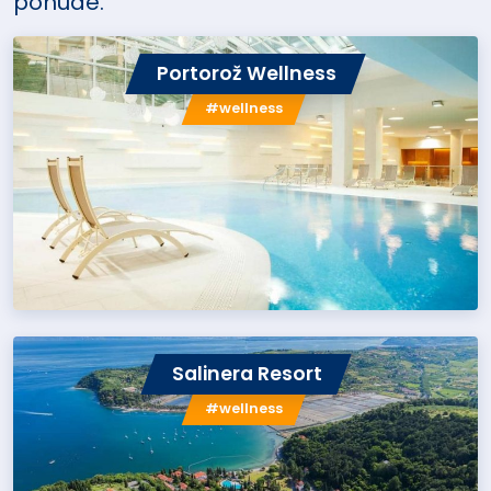
ponude.
Portorož Wellness
#wellness
Salinera Resort
#wellness