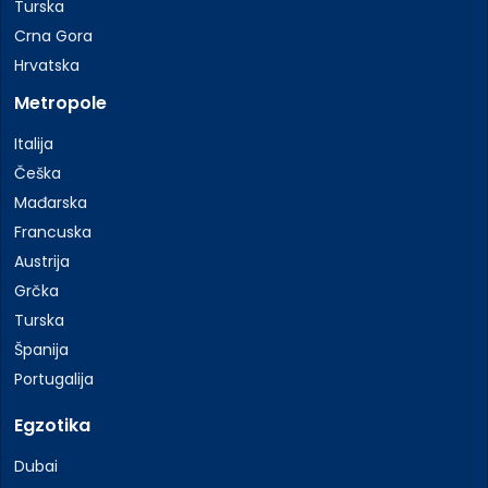
Turska
Crna Gora
Hrvatska
Metropole
Italija
Češka
Mađarska
Francuska
Austrija
Grčka
Turska
Španija
Portugalija
Egzotika
Dubai