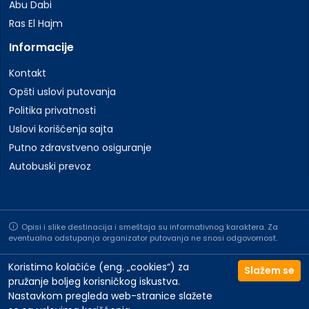
Abu Dabi
Ras El Hajm
Informacije
Kontakt
Opšti uslovi putovanja
Politika privatnosti
Uslovi korišćenja sajta
Putno zdravstveno osiguranje
Autobuski prevoz
Opisi i slike destinacija i smeštaja su informativnog karaktera. Za
eventualna odstupanja organizator putovanja ne snosi odgovornost.
Koristimo kolačiće (eng. „cookies“) za
Slažem se
pružanje boljeg korisničkog iskustva.
Nastavkom pregleda web-stranice slažete
©2026 All rights reserved to Travelland | Website by
NeoLab