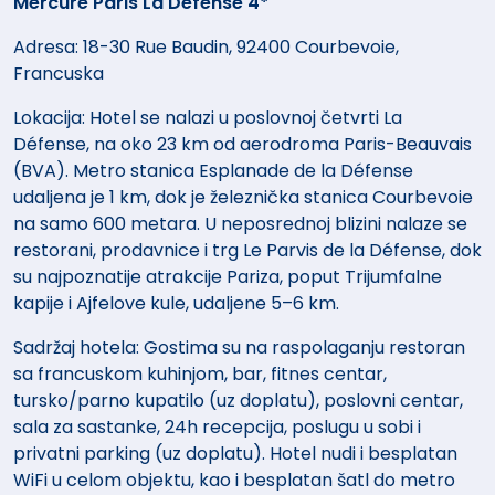
Mercure Paris La Défense 4*
Adresa: 18-30 Rue Baudin, 92400 Courbevoie,
Francuska
Lokacija: Hotel se nalazi u poslovnoj četvrti La
Défense, na oko 23 km od aerodroma Paris-Beauvais
(BVA). Metro stanica Esplanade de la Défense
udaljena je 1 km, dok je železnička stanica Courbevoie
na samo 600 metara. U neposrednoj blizini nalaze se
restorani, prodavnice i trg Le Parvis de la Défense, dok
su najpoznatije atrakcije Pariza, poput Trijumfalne
kapije i Ajfelove kule, udaljene 5–6 km.
Sadržaj hotela: Gostima su na raspolaganju restoran
sa francuskom kuhinjom, bar, fitnes centar,
tursko/parno kupatilo (uz doplatu), poslovni centar,
sala za sastanke, 24h recepcija, poslugu u sobi i
privatni parking (uz doplatu). Hotel nudi i besplatan
WiFi u celom objektu, kao i besplatan šatl do metro