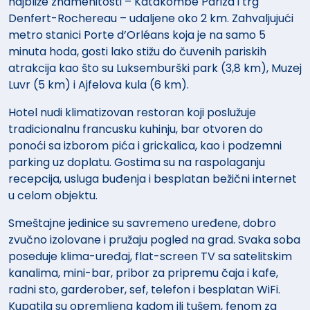
najbliže znamenitosti – Katakombe Pariza i trg
Denfert-Rochereau – udaljene oko 2 km. Zahvaljujući
metro stanici Porte d’Orléans koja je na samo 5
minuta hoda, gosti lako stižu do čuvenih pariskih
atrakcija kao što su Luksemburški park (3,8 km), Muzej
Luvr (5 km) i Ajfelova kula (6 km).
Hotel nudi klimatizovan restoran koji poslužuje
tradicionalnu francusku kuhinju, bar otvoren do
ponoći sa izborom pića i grickalica, kao i podzemni
parking uz doplatu. Gostima su na raspolaganju
recepcija, usluga buđenja i besplatan bežični internet
u celom objektu.
Smeštajne jedinice su savremeno uređene, dobro
zvučno izolovane i pružaju pogled na grad. Svaka soba
poseduje klima-uređaj, flat-screen TV sa satelitskim
kanalima, mini-bar, pribor za pripremu čaja i kafe,
radni sto, garderober, sef, telefon i besplatan WiFi.
Kupatila su opremljena kadom ili tušem, fenom za