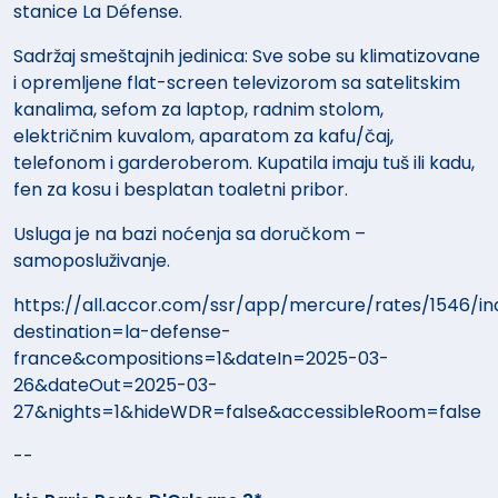
stanice La Défense.
Sadržaj smeštajnih jedinica: Sve sobe su klimatizovane
i opremljene flat-screen televizorom sa satelitskim
kanalima, sefom za laptop, radnim stolom,
električnim kuvalom, aparatom za kafu/čaj,
telefonom i garderoberom. Kupatila imaju tuš ili kadu,
fen za kosu i besplatan toaletni pribor.
Usluga je na bazi noćenja sa doručkom –
samoposluživanje.
https://all.accor.com/ssr/app/mercure/rates/1546/in
destination=la-defense-
france&compositions=1&dateIn=2025-03-
26&dateOut=2025-03-
27&nights=1&hideWDR=false&accessibleRoom=false
--