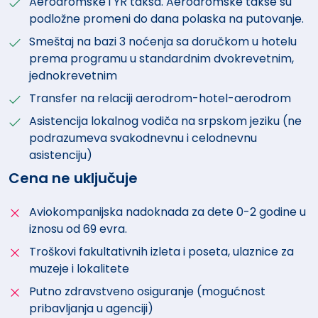
Aerodromske i YR taksa. Aerodromske takse su
podložne promeni do dana polaska na putovanje.
Smeštaj na bazi 3 noćenja sa doručkom u hotelu
prema programu u standardnim dvokrevetnim,
jednokrevetnim
Transfer na relaciji aerodrom-hotel-aerodrom
Asistencija lokalnog vodiča na srpskom jeziku (ne
podrazumeva svakodnevnu i celodnevnu
asistenciju)
Cena ne uključuje
Aviokompanijska nadoknada za dete 0-2 godine u
iznosu od 69 evra.
Troškovi fakultativnih izleta i poseta, ulaznice za
muzeje i lokalitete
Putno zdravstveno osiguranje (mogućnost
pribavljanja u agenciji)