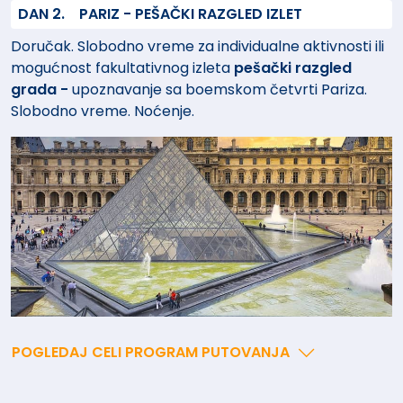
DAN 2.
PARIZ - PEŠAČKI RAZGLED IZLET
Doručak. Slobodno vreme za individualne aktivnosti ili
mogućnost fakultativnog izleta
pešački razgled
grada -
upoznavanje sa boemskom četvrti Pariza.
Slobodno vreme
. Noćenje.
POGLEDAJ CELI PROGRAM PUTOVANJA