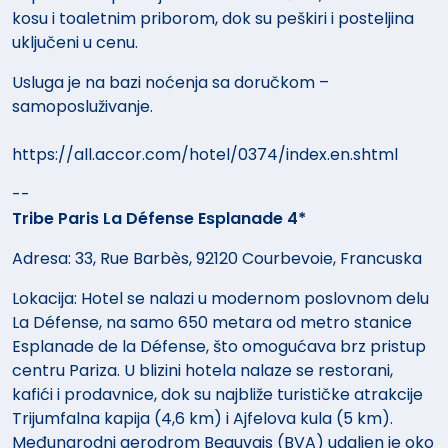
kosu i toaletnim priborom, dok su peškiri i posteljina
uključeni u cenu.
Usluga je na bazi noćenja sa doručkom –
samoposluživanje.
https://all.accor.com/hotel/0374/index.en.shtml
--
Tribe Paris La Défense Esplanade 4*
Adresa: 33, Rue Barbès, 92120 Courbevoie, Francuska
Lokacija: Hotel se nalazi u modernom poslovnom delu
La Défense, na samo 650 metara od metro stanice
Esplanade de la Défense, što omogućava brz pristup
centru Pariza. U blizini hotela nalaze se restorani,
kafići i prodavnice, dok su najbliže turističke atrakcije
Trijumfalna kapija (4,6 km) i Ajfelova kula (5 km).
Međunarodni aerodrom Beauvais (BVA) udaljen je oko