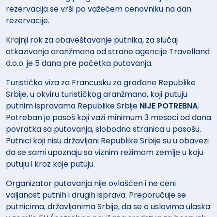
rezervacija se vrši po važećem cenovniku na dan
rezervacije.
Krajnji rok za obaveštavanje putnika, za slučaj
otkazivanja aranžmana od strane agencije Travelland
d.o.o. je 5 dana pre početka putovanja.
Turistička viza za Francusku za građane Republike
Srbije, u okviru turističkog aranžmana, koji putuju
putnim ispravama Republike Srbije
NIJE POTREBNA
.
Potreban je pasoš koji važi minimum 3 meseci od dana
povratka sa putovanja, slobodna stranica u pasošu.
Putnici koji nisu državljani Republike Srbije su u obavezi
da se sami upoznaju sa viznim režimom zemlje u koju
putuju i kroz koje putuju.
Organizator putovanja nije ovlašćen i ne ceni
valjanost putnih i drugih isprava. Preporučuje se
putnicima, državljanima Srbije, da se o uslovima ulaska