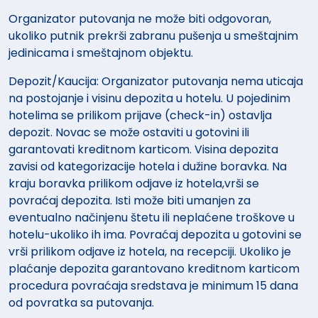
Organizator putovanja ne može biti odgovoran,
ukoliko putnik prekrši zabranu pušenja u smeštajnim
jedinicama i smeštajnom objektu.
Depozit/Kaucija: Organizator putovanja nema uticaja
na postojanje i visinu depozita u hotelu. U pojedinim
hotelima se prilikom prijave (check-in) ostavlja
depozit. Novac se može ostaviti u gotovini ili
garantovati kreditnom karticom. Visina depozita
zavisi od kategorizacije hotela i dužine boravka. Na
kraju boravka prilikom odjave iz hotela,vrši se
povraćaj depozita. Isti može biti umanjen za
eventualno načinjenu štetu ili neplaćene troškove u
hotelu-ukoliko ih ima. Povraćaj depozita u gotovini se
vrši prilikom odjave iz hotela, na recepciji. Ukoliko je
plaćanje depozita garantovano kreditnom karticom
procedura povraćaja sredstava je minimum 15 dana
od povratka sa putovanja.