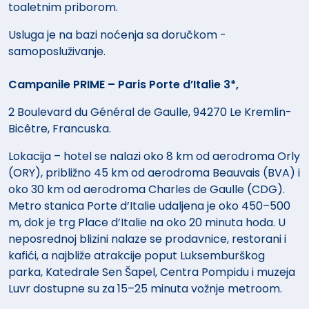
toaletnim priborom.
Usluga je na bazi noćenja sa doručkom -
samoposluživanje.
Campanile PRIME – Paris Porte d’Italie 3*,
2 Boulevard du Général de Gaulle, 94270 Le Kremlin-
Bicêtre, Francuska.
Lokacija – hotel se nalazi oko 8 km od aerodroma Orly
(ORY), približno 45 km od aerodroma Beauvais (BVA) i
oko 30 km od aerodroma Charles de Gaulle (CDG).
Metro stanica Porte d’Italie udaljena je oko 450–500
m, dok je trg Place d’Italie na oko 20 minuta hoda. U
neposrednoj blizini nalaze se prodavnice, restorani i
kafići, a najbliže atrakcije poput Luksemburškog
parka, Katedrale Sen Šapel, Centra Pompidu i muzeja
Luvr dostupne su za 15–25 minuta vožnje metroom.