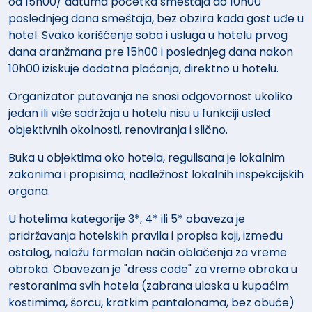
od 15h00/ datuma početka smeštaja do 10h00
poslednjeg dana smeštaja, bez obzira kada gost uđe u
hotel. Svako korišćenje soba i usluga u hotelu prvog
dana aranžmana pre 15h00 i poslednjeg dana nakon
10h00 iziskuje dodatna plaćanja, direktno u hotelu.
Organizator putovanja ne snosi odgovornost ukoliko
jedan ili više sadržaja u hotelu nisu u funkciji usled
objektivnih okolnosti, renoviranja i slično.
Buka u objektima oko hotela, regulisana je lokalnim
zakonima i propisima; nadležnost lokalnih inspekcijskih
organa.
U hotelima kategorije 3*, 4* ili 5* obaveza je
pridržavanja hotelskih pravila i propisa koji, između
ostalog, nalažu formalan način oblačenja za vreme
obroka. Obavezan je "dress code" za vreme obroka u
restoranima svih hotela (zabrana ulaska u kupaćim
kostimima, šorcu, kratkim pantalonama, bez obuće)