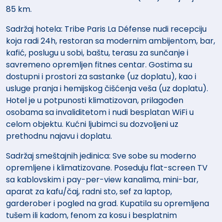
85 km.
Sadržaj hotela: Tribe Paris La Défense nudi recepciju
koja radi 24h, restoran sa modernim ambijentom, bar,
kafić, poslugu u sobi, baštu, terasu za sunčanje i
savremeno opremljen fitnes centar. Gostima su
dostupni i prostori za sastanke (uz doplatu), kao i
usluge pranja i hemijskog čišćenja veša (uz doplatu).
Hotel je u potpunosti klimatizovan, prilagođen
osobama sa invaliditetom i nudi besplatan WiFi u
celom objektu. Kućni ljubimci su dozvoljeni uz
prethodnu najavu i doplatu.
Sadržaj smeštajnih jedinica: Sve sobe su moderno
opremljene i klimatizovane. Poseduju flat-screen TV
sa kablovskim i pay-per-view kanalima, mini-bar,
aparat za kafu/čaj, radni sto, sef za laptop,
garderober i pogled na grad. Kupatila su opremljena
tušem ili kadom, fenom za kosu i besplatnim