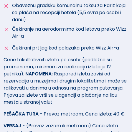
Obaveznu gradsku komunalnu taksu za Pariz koja
se plaća na recepciji hotela (5,5 evra po osobi i
danu)
Čekiranje na aerodormima kod letova preko Wizz
Air-a
Čekirani prtljag kod polazaka preko Wizz Air-a
Cene fakultativnih izleta po osobi: (podložne su
promenama, minimum za realizaciju izleta je 12
putnika).
NAPOMENA:
Raspored izleta zavisi od
rezervacija u muzejima i drugim lokalitetima i može se
ralikovati u danima u odnosu na program putovanja.
Prjava za izlete vrši se u agenciji a plaćanje na licu
mesta u stranoj valut
PEŠAČKA TURA
- Prevoz metroom. Cena izleta: 40 €
VERSAJ
- (Prevoz vozom ili metroom) Cena izleta