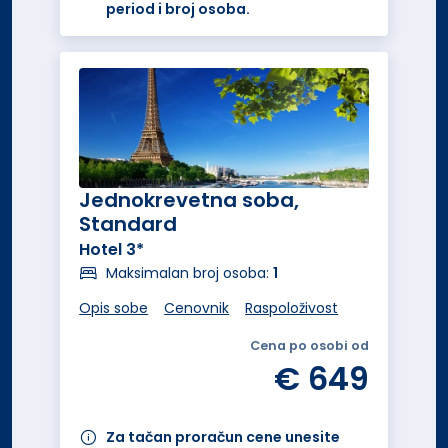
period i broj osoba.
Jednokrevetna soba,
Standard
Hotel 3*
Maksimalan broj osoba:
1
Opis sobe
Cenovnik
Raspoloživost
Cena po osobi od
€ 649
Za tačan proračun cene unesite