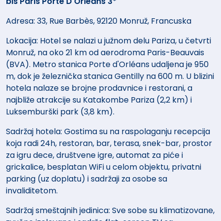
bis Paris Porte D'Orleans 3*
Adresa: 33, Rue Barbès, 92120 Monruž, Francuska
Lokacija: Hotel se nalazi u južnom delu Pariza, u četvrti
Monruž, na oko 21 km od aerodroma Paris-Beauvais
(BVA). Metro stanica Porte d'Orléans udaljena je 950
m, dok je železnička stanica Gentilly na 600 m. U blizini
hotela nalaze se brojne prodavnice i restorani, a
najbliže atrakcije su Katakombe Pariza (2,2 km) i
Luksemburški park (3,8 km).
Sadržaj hotela: Gostima su na raspolaganju recepcija
koja radi 24h, restoran, bar, terasa, snek-bar, prostor
za igru dece, društvene igre, automat za piće i
grickalice, besplatan WiFi u celom objektu, privatni
parking (uz doplatu) i sadržaji za osobe sa
invaliditetom.
Sadržaj smeštajnih jedinica: Sve sobe su klimatizovane,