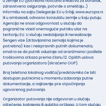
u zemlje EU (potrebna novčana sredstva za boravak,
zdravstveno osiguranje, potvrde o smeštaju...)
informišu na sajtu Delegacije EU u Srbiji, www.europa.rs
ili u ambasadi, odnosno konzulatu zemlje u koju putuju.
Agencija ne snosi odgovornost u slučaju da
pogranične vlasti onemoguće putniku ulaz na
teritoriju EU. U slučaju nedobijanja ili nerealizacije
Šengen vize (državljanima zemalja kojima je
potrebna) kao i neispravnih putnih dokumenata,
smatra se da putnik odustaje od aranžmana i podleže
troškovima otkaza prema članu 12. Opštih uslova
putovanja organizatora (skraćeno OUP).
Broj telefona lokalnog vodiča/predstavnika će biti
dostupan putnicima u momentu izdavanja putne
dokumentacije, a najkasnije pre otpočinjanja
ugovorenog putovanja.
Organizator putovanja nije odgovoran u slučaju
oštećenja, kašnjenja ili gubitka prtljaga. U tom slučaju