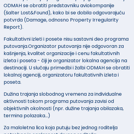
ODMAH se obratiti predstavniku aviokompanije
(šalter Lost&Found), kako bi se dobila odgovarajuću
potvrda (Damage, odnosno Property Irregularity
Report).
Fakultativni izleti i posete nisu sastavni deo programa
putovanja.Organizator putovanja nije odgovoran za
kašnjenja, kvalitet organizacije i cenu fakultativnih
izleta i poseta - čiji je organizator lokalna agencija na
destinaciji. U slučaju primedbi i žalbi ODMAH se obratiti
lokalnoj agenciji, organizatoru fakultativnih izleta i
poseta.
Dužina trajanja slobodnog vremena za individualne
aktivnosti tokom programa putovanja zavisi od
objektivnih okolnosti (npr. dužine trajanja obilazaka,
termina polazaka...)
Za maloletna lica koja putuju bez jednog roditelja