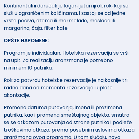
Kontinentalni doručak je lagani jutarnji obrok, koji se
služi u ograničenim količinama, i sastoji se od jedne
vrste peciva, džema ili marmelade, maslaca ili
margarina, čaja, filter kafe.
OPŠTE NAPOMENE:
Program je individualan. Hotelska rezervacija se vrši
na upit. Za realizaciju aranžmana je potrebno
minimum 10 putnika.
Rok za potvrdu hotelske rezervacije je najkasnije tri
radna dana od momenta rezervacije i uplate
akontacije.
Promena datuma putovanja, imena ili prezimena
putnika, kao i promena smeštajnog objekta, smatra
se se otkazom putovanja od strane putnika i podleže
troškovima otkaza, prema posebnim uslovima otkaza
aranžmana ovog programa. U tom slučaju, nova