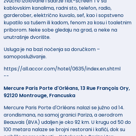
zvučno izolovane i sadrže flat-screen TV sa
kablovskim kanalima, radni sto, telefon, radio,
garderober, električno kuvalo, sef, kao i sopstveno
kupatilo sa tušem ili kadom, fenom za kosu i toaletnim
priborom. Neke sobe gledaju na grad, a neke na
unutrašnje dvorište.
Usluga je na bazi noćenja sa doručkom –
samoposluživanje.
https://all.accor.com/hotel/0635/index.en.shtml
--
Mercure Paris Porte d'Orléans, 13 Rue François Ory,
92120 Montrouge, Francuska
Mercure Paris Porte d'Orléans nalazi se južno od 14.
arondismana, na samoj granici Pariza, a aerodrom
Beauvais (BVA) udaljen je oko 92 km. U krugu od 50 do
100 metara nalaze se brojni restorani i kafići, dok su