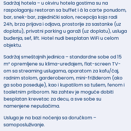
Sadržaj hotela – u okviru hotela gostima su na
raspolaganju restoran sa buffet i à la carte ponudom,
bar, snek-bar, zajednički salon, recepcija koja radi
24h, brza prijava i odjava, prostorije za sastanke (uz
doplatu), privatni parking u garaži (uz doplatu), usluga
buđenja, sef, lift. Hotel nudi besplatan WiFi u celom
objektu.
Sadržaj smeštajnih jedinica – standardne sobe od 15
m² opremljene su klima-uređajem, flat-screen TV-
om sa streaming uslugama, aparatom za kafu/čaj,
radnim stolom, garderoberom, mini-frižiderom (ako
ga soba poseduje), kao i kupatilom sa tušem, fenom i
toaletnim priborom. Na zahtev je moguće dobiti
besplatan krevetac za decu, a sve sobe su
namenjene nepušačima.
Usluga je na bazi noćenja sa doručkom –
samoposluživanje.