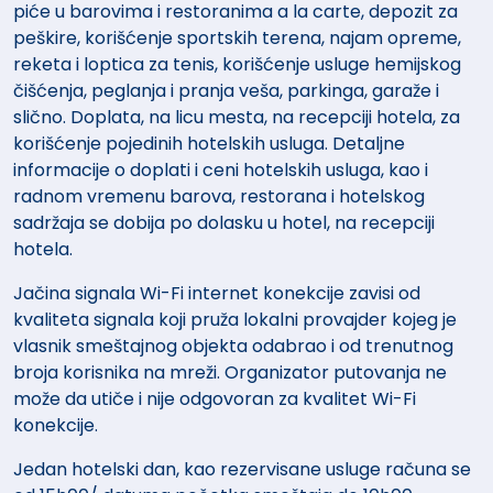
piće u barovima i restoranima a la carte, depozit za
peškire, korišćenje sportskih terena, najam opreme,
reketa i loptica za tenis, korišćenje usluge hemijskog
čišćenja, peglanja i pranja veša, parkinga, garaže i
slično. Doplata, na licu mesta, na recepciji hotela, za
korišćenje pojedinih hotelskih usluga. Detaljne
informacije o doplati i ceni hotelskih usluga, kao i
radnom vremenu barova, restorana i hotelskog
sadržaja se dobija po dolasku u hotel, na recepciji
hotela.
Jačina signala Wi-Fi internet konekcije zavisi od
kvaliteta signala koji pruža lokalni provajder kojeg je
vlasnik smeštajnog objekta odabrao i od trenutnog
broja korisnika na mreži. Organizator putovanja ne
može da utiče i nije odgovoran za kvalitet Wi-Fi
konekcije.
Jedan hotelski dan, kao rezervisane usluge računa se