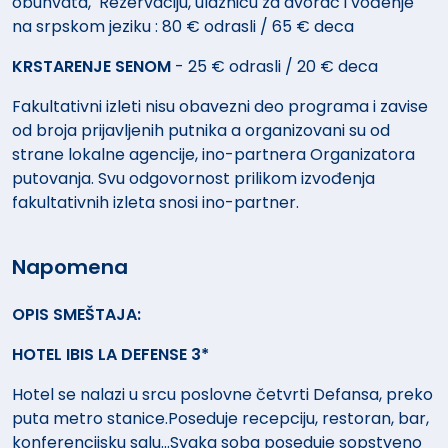
obuhvata, Rezervaciju, ulaznicu za dvorac i vođenje
na srpskom jeziku : 80 € odrasli / 65 € deca
KRSTARENJE SENOM
- 25 € odrasli / 20 € deca
Fakultativni izleti nisu obavezni deo programa i zavise
od broja prijavljenih putnika a organizovani su od
strane lokalne agencije, ino-partnera Organizatora
putovanja. Svu odgovornost prilikom izvođenja
fakultativnih izleta snosi ino-partner.
Napomena
OPIS SMEŠTAJA:
HOTEL IBIS LA DEFENSE 3*
Hotel se nalazi u srcu poslovne četvrti Defansa, preko
puta metro stanice.Poseduje recepciju, restoran, bar,
konferencijsku salu...Svaka soba poseduje sopstveno