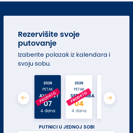
Rezervišite svoje
putovanje
Izaberite polazak iz kalendara i
svoju sobu.
2026
2026
2026
PETAK
PETAK
PETAK
PRODATO
PRODATO
AVGUST
SEPTEMBAR
SEPTEMBAR
07
04
11
4 dana
4 dana
4 dana
PUTNICI U JEDNOJ SOBI