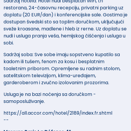
Sadržaj hotela: Hotel nudi besplatan WiFi, tri
restorana, 24-časovnu recepciju, privatni parking uz
doplatu (20 EUR/dan) i konferencijske sale. Gostima je
dostupan švedski sto sa toplim doručkom, uključujući
sveže kroasane, madlene i hleb iz rerne. Uz doplatu se
nudi i usluga pranja veša, hemijskog čišćenja i usluga u
sobi.
Sadržaj soba: Sve sobe imaju sopstveno kupatilo sa
kadom ili tušem, fenom za kosu i besplatnim
toaletnim priborom. Opremljene su radnim stolom,
satelitskom televizijom, klima-uređajem,
garderoberom i zvučno izolovanim prozorima.
Usluga je na bazi noćenja sa doručkom -
samoposluživanje.
https://all.accor.com/hotel/2189/index.fr.shtml
--