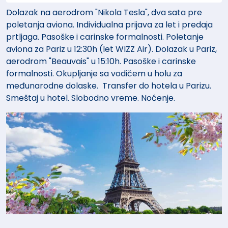
Dolazak na aerodrom "Nikola Tesla", dva sata pre
poletanja aviona. Individualna prijava za let i predaja
prtljaga. Pasoške i carinske formalnosti. Poletanje
aviona za Pariz u 12:30h (let WIZZ Air). Dolazak u Pariz,
aerodrom "Beauvais" u 15:10h. Pasoške i carinske
formalnosti. Okupljanje sa vodičem u holu za
međunarodne dolaske. Transfer do hotela u Parizu.
Smeštaj u hotel. Slobodno vreme. Noćenje.