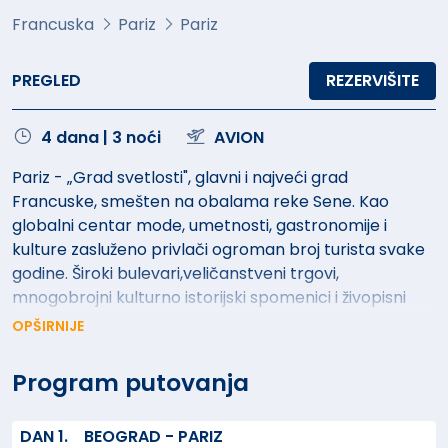
Francuska
Pariz
Pariz
PREGLED
REZERVIŠITE
4 dana | 3 noći
AVION
Pariz - „Grad svetlosti", glavni i najveći grad
Francuske, smešten na obalama reke Sene. Kao
globalni centar mode, umetnosti, gastronomije i
kulture zasluženo privlači ogroman broj turista svake
godine. Široki bulevari,veličanstveni trgovi,
mnogobrojni kulturno istorijski spomenici i živopisni
kvartovi su pod zaštitom UNESCO-a. Notr Dam,
OPŠIRNIJE
najposećeniji muzej na svetu Luvr, Ajfelov toranj, kvart
Opere, Jeliseljska polja, Trijumfalna kapija, dvorac
Program putovanja
Versaj... samo su neki od svedoka bogate istorije ovog
grada koji se moraju doživeti barem jednom u životu!
DAN 1.
BEOGRAD - PARIZ