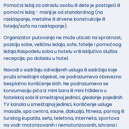
Pomoćni ležaj za odraslu osobu ili dete je postojeći ili
pomoćni ležaj - manji je od standardnog (na
rasklapanje, metalne ili drvene konstrukcije ili
fotelja/sofa na rasklapanje).
Organizator putovanja ne može uticati na spratnost,
poziciju sobe, veličinu ležaja, sofe, fotelje i pomoćnog
ležaja.Raspodelu soba u hotelu vrši isključivo služba
recepcije, po dolasku u hotel.
Navodi o sadržaju odredjenih usluga ili sadržaja koje
pruža smeštajni objekat, ne podrazumeva obavezno
besplatno korišćenje istih. Ne podrazumeva se
konzumaciju pića iz mini bara ili mini frižidera u
hotelskoj sobi ili smeštajnoj jedinici, gledanje pojedinih
TV kanala u smeštajnoj jedinici, korišćenje usluge
masaže, spa centra, saune, đakuzija, fitnesa, parnog ili
turskog kupatila, sefa, telefona, interneta, sportova
na vodi-motorizovanih i nemotorizovanih, ishrana i