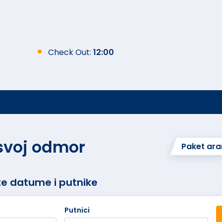
Check Out:
12:00
 svoj odmor
Paket ar
te datume i putnike
Putnici