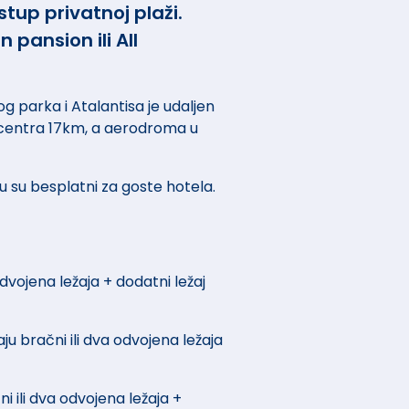
tup privatnoj plaži.
pansion ili All
parka i Atalantisa je udaljen
 centra 17km, a aerodroma u
žu su besplatni za goste hotela.
 odvojena ležaja + dodatni ležaj
aju bračni ili dva odvojena ležaja
ni ili dva odvojena ležaja +