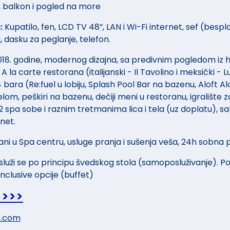
u, balkon i pogled na more
:
Kupatilo, fen, LCD TV 48”, LAN i Wi-Fi internet, sef (besp
, dasku za peglanje, telefon.
018. godine, modernog dizajna, sa predivnim pogledom iz h
 A la carte restorana (italijanski - Il Tavolino i meksički
4 bara (Re:fuel u lobiju, Splash Pool Bar na bazenu, Aloft Al
lom, peškiri na bazenu, dečiji meni u restoranu, igralište za
 spa sobe i raznim tretmanima lica i tela (uz doplatu), s
net.
ani u Spa centru, usluge pranja i sušenja veša, 24h sobna 
luži se po principu švedskog stola (samoposluživanje). P
Inclusive opcije (buffet)
 >>>
t.com