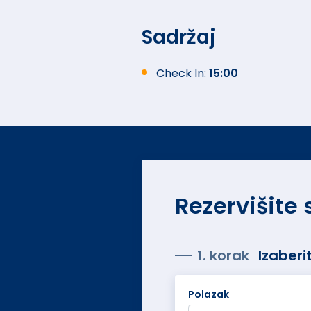
Sadržaj
Check In:
15:00
Rezervišite
1. korak
Izaberi
Polazak