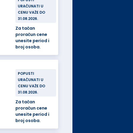
URAČUNATI U
CENU VAŽE DO
31.08.2026.
Za tačan
proračun cene
unesite period i
broj osoba.
POPUSTI
URAČUNATI U
CENU VAŽE DO
31.08.2026.
Za tačan
proračun cene
unesite period i
broj osoba.