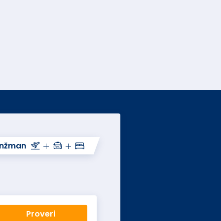
anžman
Proveri