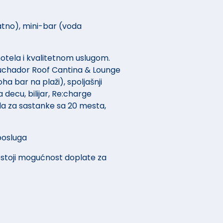
latno), mini-bar (voda
otela i kvalitetnom uslugom.
 - Luchador Roof Cantina & Lounge
oha bar na plaži), spoljašnji
 decu, bilijar, Re:charge
ala za sastanke sa 20 mesta,
posluga
ostoji mogućnost doplate za