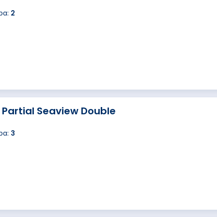
ba:
2
 Partial Seaview Double
ba:
3