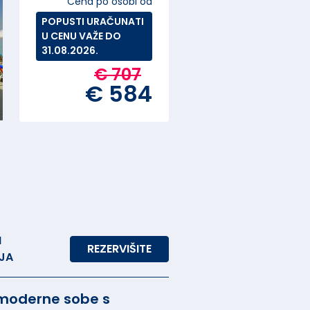
Cena po osobi od
POPUSTI URAČUNATI
U CENU VAŽE DO
31.08.2026.
€ 707
€ 584
M
REZERVIŠITE
JA
 moderne sobe s