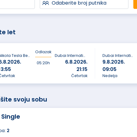
Odaberite broj putnika
te let
Odlazak
Nikola Tesla Beograd
Dubai International airport
Dubai International airport
6.8.2026.
6.8.2026.
9.8.2026.
05:20h
13:55
21:15
09:05
Četvrtak
Četvrtak
Nedelja
šite svoju sobu
 Single
ba:
2