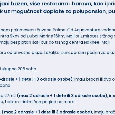
i bazen, više restorana i barova, kao i pris
k uz mogućnost doplate za polupansion, pun 
točnom polumesecu čuvene Palme. Od Aquaventure vodenog 
ntra 9km, od Dubai Marine 16km, Mall of Emirates tržnog
 imaju besplatan šatl bus do tržnog centra Nakheel Mall.
ra od privatne plaže. Ležaljke, suncobrani i peškiri za pla
 i ukupno 206 soba.
drasle + 1 dete ili 3 odrasle osobe)
, imaju bračni ili dva
 kopno
ko 27m2
(max 2 odrasle + 1 dete ili 3 odrasle osobe)
, im
atu, balkon i delimičan pogled na more
2
(max 2 odrasle + 1 dete ili 3 odrasle osobe)
, imaju brač