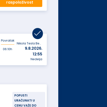
raspoloživost
Povratak
Nikola Tesla Beograd
9.8.2026.
06:10h
12:55
Nedelja
POPUSTI
URAČUNATI U
CENU VAŽE DO