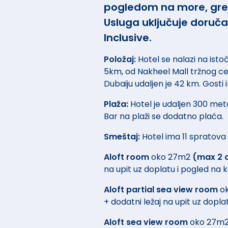
pogledom na more, grejan
Usluga uključuje doruča
Inclusive.
Položaj:
Hotel se nalazi na is
5km, od Nakheel Mall tržnog ce
Dubaiju udaljen je 42 km. Gosti
Plaža:
Hotel je udaljen 300 meta
Bar na plaži se dodatno plaća.
Smeštaj:
Hotel ima 11 spratova
Aloft room
oko 27m2
(max 2 o
na upit uz doplatu i pogled na
Aloft partial sea view room
o
+ dodatni ležaj na upit uz dopl
Aloft sea view room
oko 27m