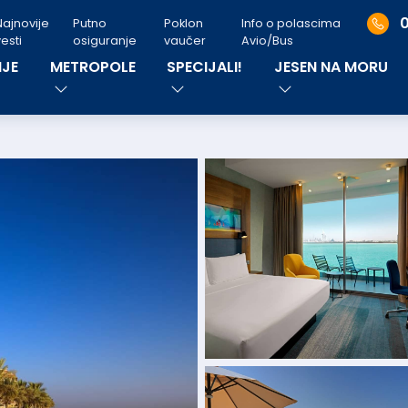
Najnovije
Putno
Poklon
Info o polascima
esti
osiguranje
vaučer
Avio/Bus
JE
METROPOLE
SPECIJALI!
JESEN NA MORU