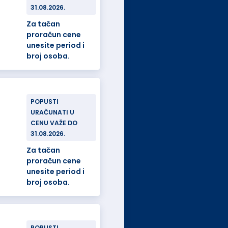
31.08.2026.
Za tačan
proračun cene
unesite period i
broj osoba.
POPUSTI
URAČUNATI U
CENU VAŽE DO
31.08.2026.
Za tačan
proračun cene
unesite period i
broj osoba.
POPUSTI