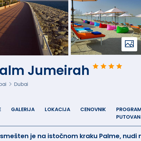
 Palm Jumeirah
bai
Dubai
E
GALERIJA
LOKACIJA
CENOVNIK
PROGRA
PUTOVAN
 smešten je na istočnom kraku Palme, nudi