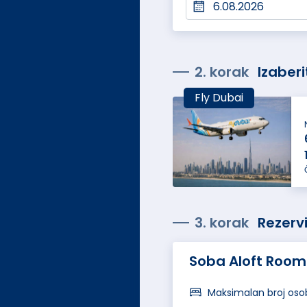
2. korak
Izaberi
Fly Dubai
3. korak
Rezervi
Soba Aloft Room
Maksimalan broj oso