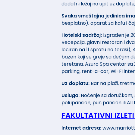
dodatni ležaj na upit uz doplat
Svaka smeštajna jedinica ima
besplatno), aparat za kafu i čaj
Hotelski sadržaj:
Izgrađen je 2
Recepcija, glavni restoran i dva
lociran na 11 spratu na terasi), 
bazen koji se greje sa dečijim de
teretana, Azuro Spa centar sa 2
parking, rent-a-car, Wi-Fi inter
Uz doplatu:
Bar na plaži, tretm
Usluga:
Noćenje sa doručkom, s
polupansion, pun pansion ili All 
FAKULTATIVNI IZLETI
Internet adresa:
www.marriot