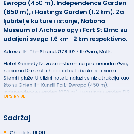
Ewropa (450 m), Independence Garden
(850 m), i Hastings Garden (1.2 km). Za
ljubitelje kulture i istorije, National
Museum of Archaeology i Fort St Elmo su
udaljeni svega 1.6 km i 2 km respektivno.
Adresa: 116 The Strand, GZR 1027 Il-Gżira, Malta
Hotel Kennedy Nova smestio se na promenadi u Gziri,
na samo 10 minuta hoda od autobuske stanice u
Sliemi i plaže. U blizini hotela nalazi se niz atrakcija kao
što su Gnien Il - Kunsill Ta L-Ewropa (450 m),
Independence Garden (850 m), i Hastings Garden (1.2
OPŠIRNIJE
km). Za ljubitelje kulture i istorije, National Museum of
Archaeology i Fort St Elmo su udaljeni svega 1.6 km i 2
km respektivno. Najbliži aerodrom, Malta International
Sadržaj
Airport, udaljen je 5 km od hotela. Sadržaji hotela:
Besplatan WiFi širom objekta, Recepcija otvorena 24
Check In:
16:00