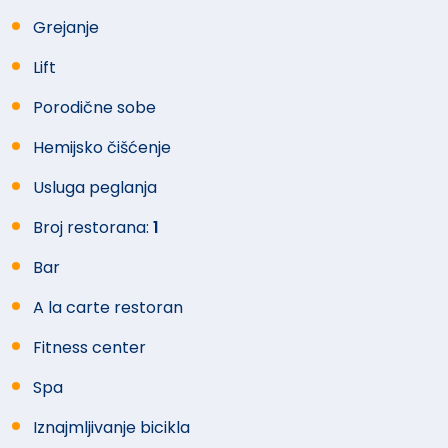
idealnim za parove
Grejanje
Usluga je na bazi noćenja sa doručkom –
Lift
samoposluživanje.
Porodične sobe
Hemijsko čišćenje
Usluga peglanja
Broj restorana:
1
Bar
A la carte restoran
Fitness center
Spa
Iznajmljivanje bicikla