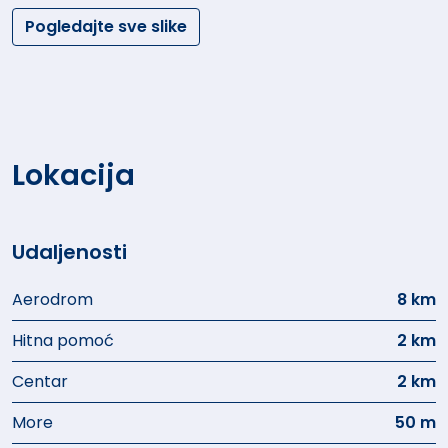
Pogledajte sve slike
Lokacija
Udaljenosti
Aerodrom
8 km
Hitna pomoć
2 km
Centar
2 km
More
50 m