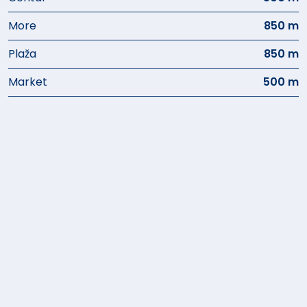
More
850 m
Plaža
850 m
Market
500 m