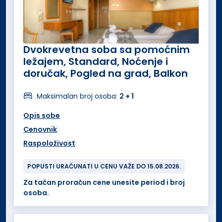
Dvokrevetna soba sa pomoćnim
ležajem, Standard, Noćenje i
doručak, Pogled na grad, Balkon
Maksimalan broj osoba:
2 + 1
Opis sobe
Cenovnik
Raspoloživost
POPUSTI URAČUNATI U CENU VAŽE DO 15.08.2026.
Za tačan proračun cene unesite period i broj
osoba.