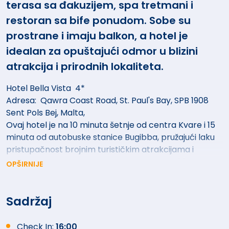
terasa sa đakuzijem, spa tretmani i
restoran sa bife ponudom. Sobe su
prostrane i imaju balkon, a hotel je
idealan za opuštajući odmor u blizini
atrakcija i prirodnih lokaliteta.
Hotel Bella Vista 4*
Adresa: Qawra Coast Road, St. Paul's Bay, SPB 1908
Sent Pols Bej, Malta,
Ovaj hotel je na 10 minuta šetnje od centra Kvare i 15
minuta od autobuske stanice Bugibba, pružajući laku
pristupačnost brojnim turističkim atrakcijama i
mestima za zabavu. Hotel je udaljen svega 20 km od
OPŠIRNIJE
Međunarodnog aerodroma Malta. Hotel se nalazi u
neposrednoj blizini parka Salina i Kennedy Grove, dok
su Akvarijum Malta i brojne plaže lako dostupni. Za
Sadržaj
ljubitelje istorije, Domvs Romana i Nacionalni muzej
arheologije nalaze se na kratkoj vožnji autobusom,
Check In:
16:00