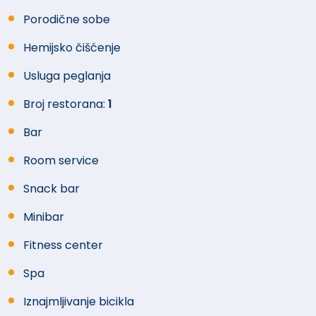
Porodične sobe
Hemijsko čišćenje
Usluga peglanja
Broj restorana:
1
Bar
Room service
Snack bar
Minibar
Fitness center
Spa
Iznajmljivanje bicikla