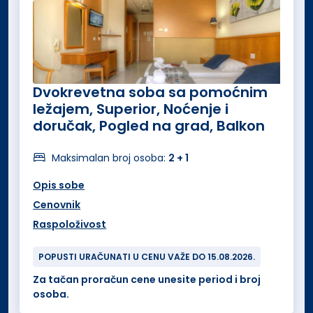
Dvokrevetna soba sa pomoćnim
ležajem, Superior, Noćenje i
doručak, Pogled na grad, Balkon
Maksimalan broj osoba:
2 + 1
Opis sobe
Cenovnik
Raspoloživost
POPUSTI URAČUNATI U CENU VAŽE DO 15.08.2026.
Za tačan proračun cene unesite period i broj
osoba.