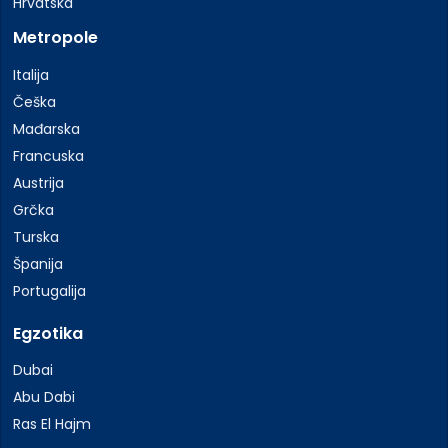
Hrvatska
Metropole
Italija
Češka
Mađarska
Francuska
Austrija
Grčka
Turska
Španija
Portugalija
Egzotika
Dubai
Abu Dabi
Ras El Hajm