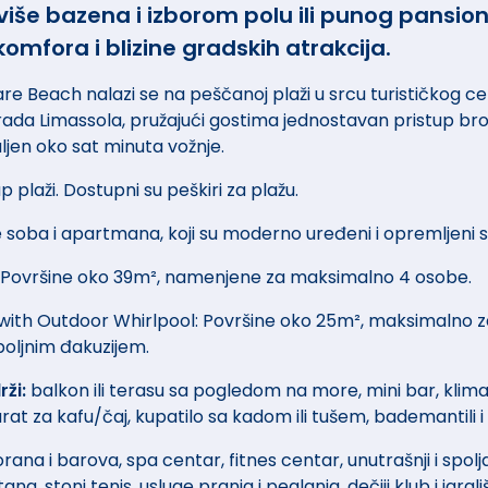
še bazena i izborom polu ili punog pansiona
komfora i blizine gradskih atrakcija.
re Beach nalazi se na peščanoj plaži u srcu turističkog ce
ada Limassola, pružajući gostima jednostavan pristup br
jen oko sat minuta vožnje​.
p plaži. Dostupni su peškiri za plažu​.
te soba i apartmana, koji su moderno uređeni i opremljeni
 Površine oko 39m², namenjene za maksimalno 4 osobe.
with Outdoor Whirlpool: Površine oko 25m², maksimalno za
poljnim đakuzijem.
ži:
balkon ili terasu sa pogledom na more, mini bar, klima
rat za kafu/čaj, kupatilo sa kadom ili tušem, bademantili 
orana i barova, spa centar, fitnes centar, unutrašnji i spol
ana, stoni tenis, usluge pranja i peglanja, dečiji klub i igra