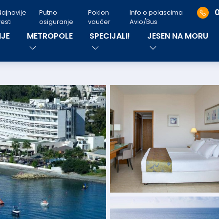
Najnovije
Putno
Poklon
Info o polascima
esti
osiguranje
vaučer
Avio/Bus
JE
METROPOLE
SPECIJALI!
JESEN NA MORU