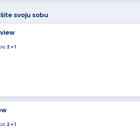
šite svoju sobu
 view
ba:
2 + 1
ew
ba:
2 + 1