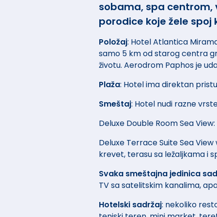
sobama, spa centrom, vi
porodice koje žele spoj 
Položaj
: Hotel Atlantica Mirama
samo 5 km od starog centra gr
životu. Aerodrom Paphos je udal
Plaža
: Hotel ima direktan pristu
Smeštaj
: Hotel nudi razne vrs
Deluxe Double Room Sea View:
Deluxe Terrace Suite Sea View 
krevet, terasu sa ležaljkama i s
Svaka smeštajna jedinica sadr
TV sa satelitskim kanalima, apa
Hotelski sadržaj
: nekoliko rest
teniski teren, mini market, teret