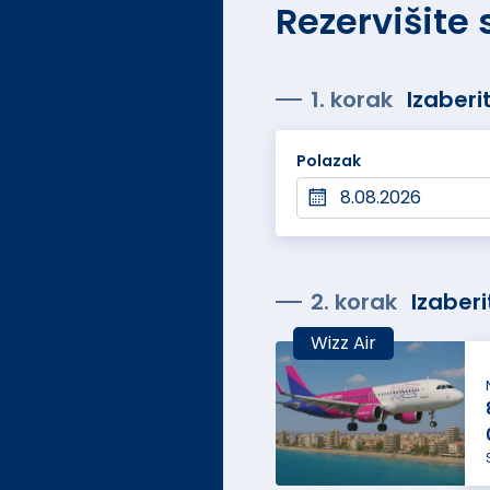
Rezervišite
1. korak
Izaberi
Polazak
2. korak
Izaberi
Wizz Air