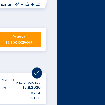
anžman
Proveri
raspoloživost
Povratak
Nikola Tesla Beograd
15.8.2026.
02:50h
07:50
Subota