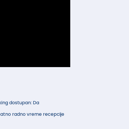
king dostupan: Da
satno radno vreme recepcije