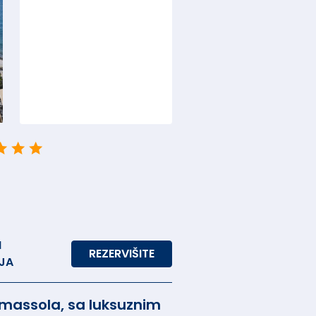
M
REZERVIŠITE
JA
imassola, sa luksuznim