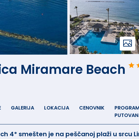
tica Miramare Beach
E
GALERIJA
LOKACIJA
CENOVNIK
PROGRA
PUTOVAN
h 4* smešten je na peščanoj plaži u srcu L