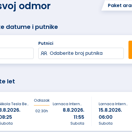
 svoj odmor
Paket ar
te datume i putnike
Putnici
Odaberite broj putnika
te let
Odlazak
Nikola Tesla Beograd
Larnaca International Airport
Larnaca International Airport
8.8.2026.
8.8.2026.
15.8.2026.
02:30h
08:25
11:55
06:00
Subota
Subota
Subota