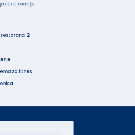
jezično osoblje
 restorana:
2
jenje
ema za fitnes
aonica