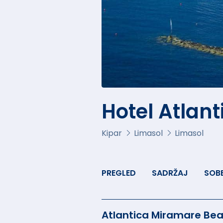
Hotel Atlan
Kipar
Limasol
Limasol
PREGLED
SADRŽAJ
SOB
Atlantica Miramare Beac