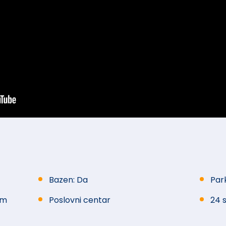
Bazen: Da
Par
om
Poslovni centar
24 