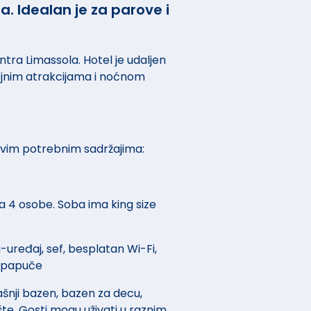
. Idealan je za parove i
ntra Limassola. Hotel je udaljen
ojnim atrakcijama i noćnom
 svim potrebnim sadržajima:
 4 osobe. Soba ima king size
-uređaj, sef, besplatan Wi-Fi,
i papuče
jašnji bazen, bazen za decu,
lište. Gosti mogu uživati u raznim