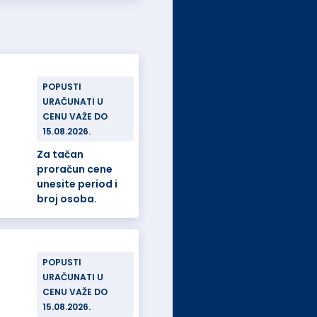
POPUSTI
URAČUNATI U
CENU VAŽE DO
15.08.2026.
Za tačan
proračun cene
unesite period i
broj osoba.
POPUSTI
URAČUNATI U
CENU VAŽE DO
15.08.2026.