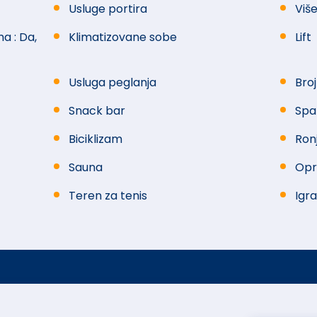
Usluge portira
Više
a : Da,
Klimatizovane sobe
Lift
Usluga peglanja
Broj
Snack bar
Spa
Biciklizam
Ron
Sauna
Opr
Teren za tenis
Igr