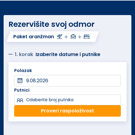
teniski teren, bilijar, pikado, restoran, bar pored
bazena, lobby bar, dečiji kutak, recepcija 24h, lift,
parking, soba za prtljag, svakodnevno čišćenje, usluge
Rezervišite svoj odmor
pranja i peglanja.
Paket aranžman
Usluga:
Noćenje sa doručkom
Internet adresa:
www.cyprotelflorida.com
1. korak
Izaberite datume i putnike
Polazak
Putnici
Odaberite broj putnika
Proveri raspoloživost