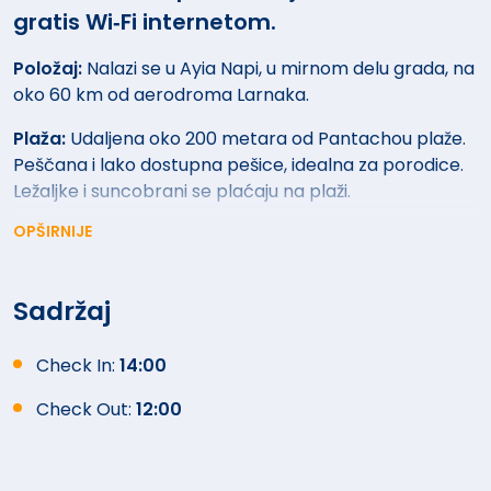
gratis Wi‑Fi internetom.
Položaj:
Nalazi se u Ayia Napi, u mirnom delu grada, na
oko 60 km od aerodroma Larnaka.
Plaža:
Udaljena oko 200 metara od Pantachou plaže.
Peščana i lako dostupna pešice, idealna za porodice.
Ležaljke i suncobrani se plaćaju na plaži.
OPŠIRNIJE
Smeštaj:
Hotel raspolaže različitim tipovima soba
koje su moderno uređene i klimatizovane, sa
balkonima i pogledom na more ili grad.
Sadržaj
Svaka smeštajna jedinica ima:
Kupatilo, klima uređaj,
balkon, TV sa satelitskim kanalima, frižider, kuhinjski
Check In:
14:00
kutak (u pojedinim sobama), fen za kosu, sef, Wi‑Fi
Check Out:
12:00
internet i toaletni pribor.
Hotelski sadržaj:
Spoljašnji bazen sa dečijim delom,
ležaljke i suncobrani, spa centar sa saunom, teretana,