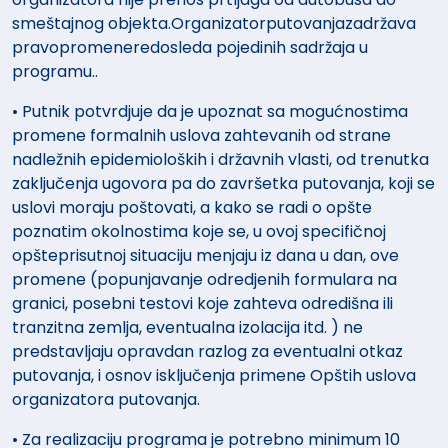
smeštajnog objekta.Organizatorputovanjazadržava
pravopromeneredosleda pojedinih sadržaja u
programu..
• Putnik potvrdjuje da je upoznat sa mogućnostima
promene formalnih uslova zahtevanih od strane
nadležnih epidemioloških i državnih vlasti, od trenutka
zaključenja ugovora pa do završetka putovanja, koji se
uslovi moraju poštovati, a kako se radi o opšte
poznatim okolnostima koje se, u ovoj specifičnoj
opšteprisutnoj situaciju menjaju iz dana u dan, ove
promene (popunjavanje odredjenih formulara na
granici, posebni testovi koje zahteva odredišna ili
tranzitna zemlja, eventualna izolacija itd. ) ne
predstavljaju opravdan razlog za eventualni otkaz
putovanja, i osnov isključenja primene Opštih uslova
organizatora putovanja.
• Za realizaciju programa je potrebno minimum 10