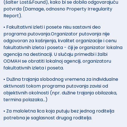
(šalter Lost&Found), kako bi se dobila odgovarajuću
potvrda (Damage, odnosno Property Irregularity
Report).
• Fakultativni izleti i posete nisu sastavni deo
programa putovanja.Organizator putovanja nije
odgovoran za kašnjenja, kvalitet organizacije i cenu
fakultativnih izleta i poseta - čiji je organizator lokalna
agencija na destinaciji. U slučaju primedbi i žalbi
ODMAH se obratiti lokalnoj agenciji, organizatoru
fakultativnih izleta i poseta.
• Dužina trajanja slobodnog vremena za individualne
aktivnosti tokom programa putovanja zavisi od
objektivnih okolnosti (npr. dužine trajanja obilazaka,
termina polazaka…)
• Za maloletna lica koja putuju bez jednog roditelja
potrebna je saglasnost drugog roditelja.