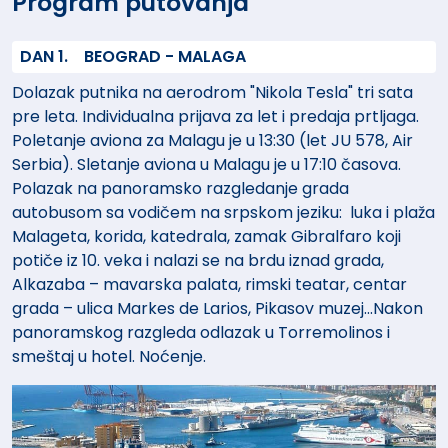
Program putovanja
DAN 1.
BEOGRAD - MALAGA
Dolazak putnika na aerodrom "Nikola Tesla" tri sata
pre leta. Individualna prijava za let i predaja prtljaga.
Poletanje aviona za Malagu je u 13:30 (let JU 578, Air
Serbia). Sletanje aviona u Malagu je u 17:10 časova.
Polazak na panoramsko razgledanje grada
autobusom sa vodičem na srpskom jeziku: luka i plaža
Malageta, korida, katedrala, zamak Gibralfaro koji
potiče iz 10. veka i nalazi se na brdu iznad grada,
Alkazaba – mavarska palata, rimski teatar, centar
grada – ulica Markes de Larios, Pikasov muzej...Nakon
panoramskog razgleda odlazak u Torremolinos i
smeštaj u hotel. Noćenje.