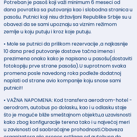
Potreban je pasoš koji važi minimum 6 meseci od
dana povratka sa putovanja kao i slobodna stranica u
pasošu. Putnici koji nisu državljani Republike Srbije su u
obavezi da se sami upoznaju sa viznim režimom
zemlje u koju putuju i kroz koje putuju.
• Mole se putnici da prilikom rezervacije ,a najkasnije
10 dana pred putovanje dostave tačna imena i
prezimena onako kako je napisano u pasošu(dostaviti
fotokopiju prve strane pasoša).U suprotnom svaka
promena posle navedong roka podleže dodatnoj
naplati od strane avio kompanije koju snose sami
putnici!!
• VAŽNA NAPOMENA: Kod transfera aerodrom-hotel -
aerodrom, autobus po dolasku, kao i u odlasku staje
što je moguće bliže smeštajnom objektu,a uzavisnosti
kako zbog konfiguracije terena tako i u najvećoj meri
u zavisnosti od saobraćajne prohodnosti.Obaveza
organizatora nije prenos prtljaga od autobusa do