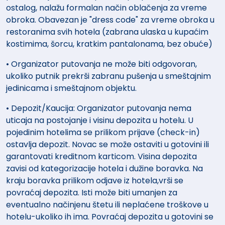
ostalog, nalažu formalan način oblačenja za vreme
obroka. Obavezan je "dress code" za vreme obroka u
restoranima svih hotela (zabrana ulaska u kupaćim
kostimima, šorcu, kratkim pantalonama, bez obuće)
• Organizator putovanja ne može biti odgovoran,
ukoliko putnik prekrši zabranu pušenja u smeštajnim
jedinicama i smeštajnom objektu.
• Depozit/Kaucija: Organizator putovanja nema
uticaja na postojanje i visinu depozita u hotelu. U
pojedinim hotelima se prilikom prijave (check-in)
ostavlja depozit. Novac se može ostaviti u gotovini ili
garantovati kreditnom karticom. Visina depozita
zavisi od kategorizacije hotela i dužine boravka. Na
kraju boravka prilikom odjave iz hotela,vrši se
povraćaj depozita. Isti može biti umanjen za
eventualno načinjenu štetu ili neplaćene troškove u
hotelu-ukoliko ih ima. Povraćaj depozita u gotovini se