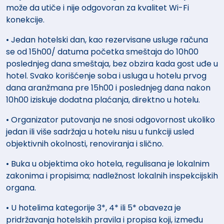
može da utiče i nije odgovoran za kvalitet Wi-Fi
konekcije.
• Jedan hotelski dan, kao rezervisane usluge računa
se od 15h00/ datuma početka smeštaja do 10h00
poslednjeg dana smeštaja, bez obzira kada gost uđe u
hotel. Svako korišćenje soba i usluga u hotelu prvog
dana aranžmana pre 15h00 i poslednjeg dana nakon
10h00 iziskuje dodatna plaćanja, direktno u hotelu.
• Organizator putovanja ne snosi odgovornost ukoliko
jedan ili više sadržaja u hotelu nisu u funkciji usled
objektivnih okolnosti, renoviranja i slično.
• Buka u objektima oko hotela, regulisana je lokalnim
zakonima i propisima; nadležnost lokalnih inspekcijskih
organa.
• U hotelima kategorije 3*, 4* ili 5* obaveza je
pridržavanja hotelskih pravila i propisa koji, između