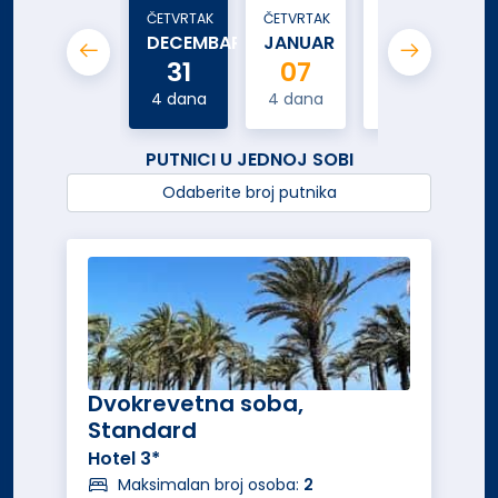
ČETVRTAK
ČETVRTAK
ČETVRTAK
DECEMBAR
JANUAR
JANUAR
31
07
14
4 dana
4 dana
4 dana
PUTNICI U JEDNOJ SOBI
Odaberite broj putnika
Dvokrevetna soba,
Standard
Hotel 3*
Maksimalan broj osoba:
2