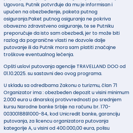
Ugovora, Putnik potvrđuje da mu je informisan i
upućen na obezbeđenje, paketa putnog
osiguranja.Paket putnog osiguranja ne pokriva
obavezno zdravstveno osiguranje, te se Putniku
preporučuje da isto sam obezbedi, jer to može biti
razlog da pogranične vlasti ne dozvole dalje
putovanje ili da Putnik mora sam platiti značajne
troškove eventualnog lečenja.
Opšti uslovi putovanja agencije TRAVELLAND DOO od
01.10.2025. su sastavni deo ovog programa.
U skladu sa odredbama Zakonu o turizmu, član 71
Organizator ima : obezbeđen depozit u visini minimum
2.000 eura u dinarskoj protivvrednosti po srednjem
kursu Narodne banke Srbije na računu br. 170-
0030018891000-84, kod Unicredit banke, garanciju
putovanja, za licencu organizatora putovanja
kategorije A, u visini od 400.000,00 eura, polisu