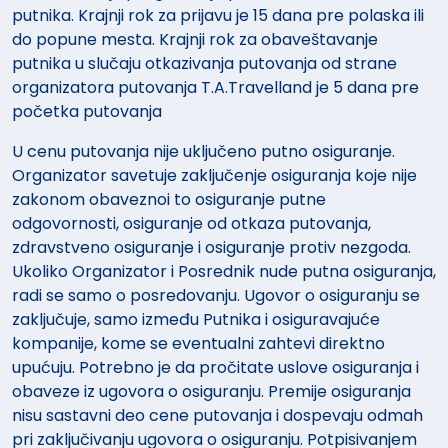
putnika. Krajnji rok za prijavu je 15 dana pre polaska ili
do popune mesta. Krajnji rok za obaveštavanje
putnika u slučaju otkazivanja putovanja od strane
organizatora putovanja T.A.Travelland je 5 dana pre
početka putovanja
U cenu putovanja nije uključeno putno osiguranje.
Organizator savetuje zaključenje osiguranja koje nije
zakonom obaveznoi to osiguranje putne
odgovornosti, osiguranje od otkaza putovanja,
zdravstveno osiguranje i osiguranje protiv nezgoda.
Ukoliko Organizator i Posrednik nude putna osiguranja,
radi se samo o posredovanju. Ugovor o osiguranju se
zaključuje, samo između Putnika i osiguravajuće
kompanije, kome se eventualni zahtevi direktno
upućuju. Potrebno je da pročitate uslove osiguranja i
obaveze iz ugovora o osiguranju. Premije osiguranja
nisu sastavni deo cene putovanja i dospevaju odmah
pri zaključivanju ugovora o osiguranju. Potpisivanjem