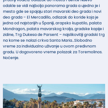
odakle se vidi najbolja panorama grada a ujedno je i
mesto gde se spajaju stari mavarski deo grada i novi
deo grada – El Mercadillo, odlazak do koride koja je
jedna od najstarijih u Španiji, arapsko kupatilo, palata
Mondragon, palata mavarskog kralja, gradske kapije i
zidine, Trg Dukesa de Parsent – najslikovitiji gradski trg
na kome se nalazi crkva Santa Maria…Slobodno
vreme za individualno uživanje u ovom predivnom
gradu. U dogovoreno vreme polazak za Toremolinos.
Noćenje.