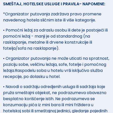
SMEŠTAJ, HOTELSKE USLUGE I PRAVILA- NAPOMENE:
*Organizator putovanja zadržava pravo promene
navedenog hotela sličnim iste ili više kategorije.
• Pomoćni ležaj za odraslu osobu ili dete je postojeći ili
pomoćni ležaj - manji je od standardnog (na
rasklapanje, metalne ili drvene konstrukcije ili
fotelja/sofa na rasklapanje).
• Organizator putovanja ne može uticati na spratnost,
poziciju sobe, veličinu ležaja, sofe, fotelje i pomoćnog
ležaja.Raspodelu soba u hotelu vrši isključivo služba
recepcije, po dolasku u hotel.
• Navodi o sadržaju odredjenih usluga ili sadržaja koje
pruža smeštajni objekat, ne podrazumeva obavezno
besplatno korišćenje istih. Ne podrazumeva se
konzumaciju pića iz mini bara ili mini frižidera u
hotelskoj sobi ili smeštajnoj jedinici, gledanje pojedinih