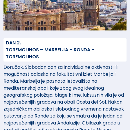
DAN 2.
TOREMOLINOS – MARBELJA – RONDA -
TOREMOLINOS
Doručak. Slobodan dan za individualne aktivnosti ili
mogućnost odlaska na fakultativni izlet Marbelja i
Ronda. Marbelja je poznato letovališta na
mediteranskoj obali koje zbog svog idealnog
geografskog položaja, blage klime, luksuznih vila je od
najposećenijih gradova na obali Costa del Sol. Nakon
zajedničkom obilaska i slobodnog vremena nastavak
putovanja do Ronde za koju se smatra da je jedan od
najposećenijih gradova Andaluzije. Obilazak grada u
pratinji vodiča: odlazak do mosta Puente Nuevo