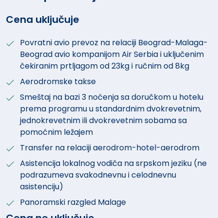
Cena uključuje
Povratni avio prevoz na relaciji Beograd-Malaga-
Beograd avio kompanijom Air Serbia i uključenim
čekiranim prtljagom od 23kg i ručnim od 8kg
Aerodromske takse
Smeštaj na bazi 3 noćenja sa doručkom u hotelu
prema programu u standardnim dvokrevetnim,
jednokrevetnim ili dvokrevetnim sobama sa
pomoćnim ležajem
Transfer na relaciji aerodrom-hotel-aerodrom
Asistencija lokalnog vodiča na srpskom jeziku (ne
podrazumeva svakodnevnu i celodnevnu
asistenciju)
Panoramski razgled Malage