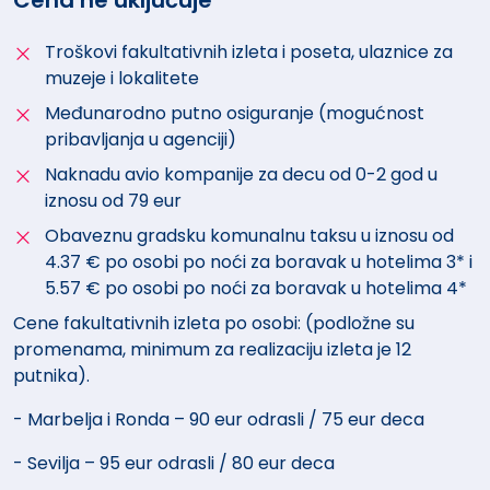
Cena ne uključuje
Troškovi fakultativnih izleta i poseta, ulaznice za
muzeje i lokalitete
Međunarodno putno osiguranje (mogućnost
pribavljanja u agenciji)
Naknadu avio kompanije za decu od 0-2 god u
iznosu od 79 eur
Obaveznu gradsku komunalnu taksu u iznosu od
4.37 € po osobi po noći za boravak u hotelima 3* i
5.57 € po osobi po noći za boravak u hotelima 4*
Cene fakultativnih izleta po osobi: (podložne su
promenama, minimum za realizaciju izleta je 12
putnika).
- Marbelja i Ronda – 90 eur odrasli / 75 eur deca
- Sevilja – 95 eur odrasli / 80 eur deca