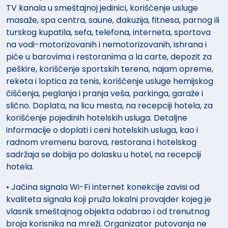
TV kanala u smeštajnoj jedinici, korišćenje usluge
masaže, spa centra, saune, đakuzija, fitnesa, parnog ili
turskog kupatila, sefa, telefona, interneta, sportova
na vodi-motorizovanih i nemotorizovanih, ishrana i
piće u barovima i restoranima a la carte, depozit za
peškire, korišćenje sportskih terena, najam opreme,
reketa i loptica za tenis, korišćenje usluge hemijskog
čišćenja, peglanja i pranja veša, parkinga, garaže i
slično. Doplata, na licu mesta, na recepciji hotela, za
korišćenje pojedinih hotelskih usluga. Detaljne
informacije o doplati i ceni hotelskih usluga, kao i
radnom vremenu barova, restorana i hotelskog
sadržaja se dobija po dolasku u hotel, na recepciji
hotela.
• Jačina signala Wi-Fi internet konekcije zavisi od
kvaliteta signala koji pruža lokalni provajder kojeg je
vlasnik smeštajnog objekta odabrao i od trenutnog
broja korisnika na mreži. Organizator putovanja ne