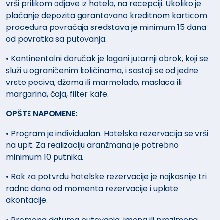
vrši prilikom odjave iz hotela, na recepciji. Ukoliko je
plaćanje depozita garantovano kreditnom karticom
procedura povraćaja sredstava je minimum 15 dana
od povratka sa putovanja.
• Kontinentalni doručak je lagani jutarnji obrok, koji se
služi u ograničenim količinama, i sastoji se od jedne
vrste peciva, džema ili marmelade, maslaca ili
margarina, čaja, filter kafe.
OPŠTE NAPOMENE:
• Program je individualan. Hotelska rezervacija se vrši
na upit. Za realizaciju aranžmana je potrebno
minimum 10 putnika.
• Rok za potvrdu hotelske rezervacije je najkasnije tri
radna dana od momenta rezervacije i uplate
akontacije.
• Promena datuma putovanja, imena ili prezimena