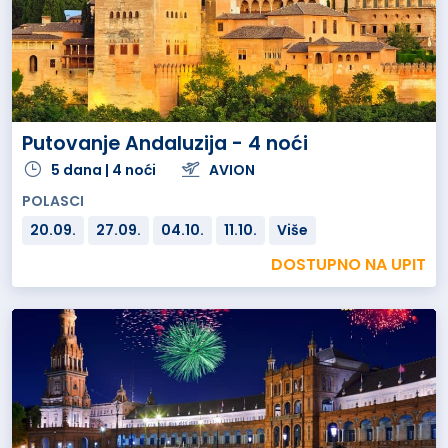
Putovanje Andaluzija - 4 noći
5 dana | 4 noći
AVION
POLASCI
20.09.
27.09.
04.10.
11.10.
Više
DOSTUPNO NA UPIT