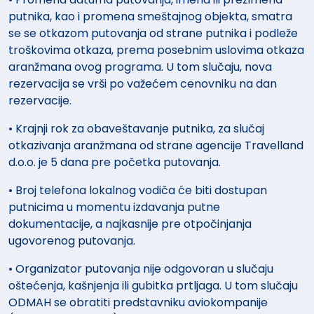
putnika, kao i promena smeštajnog objekta, smatra
se se otkazom putovanja od strane putnika i podleže
troškovima otkaza, prema posebnim uslovima otkaza
aranžmana ovog programa. U tom slučaju, nova
rezervacija se vrši po važećem cenovniku na dan
rezervacije.
• Krajnji rok za obaveštavanje putnika, za slučaj
otkazivanja aranžmana od strane agencije Travelland
d.o.o. je 5 dana pre početka putovanja.
• Broj telefona lokalnog vodiča će biti dostupan
putnicima u momentu izdavanja putne
dokumentacije, a najkasnije pre otpočinjanja
ugovorenog putovanja.
• Organizator putovanja nije odgovoran u slučaju
oštećenja, kašnjenja ili gubitka prtljaga. U tom slučaju
ODMAH se obratiti predstavniku aviokompanije