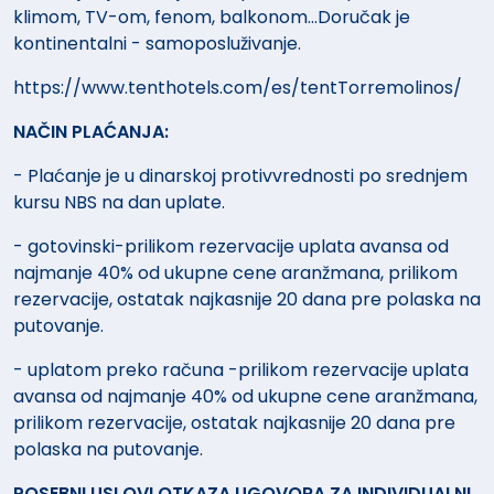
klimom, TV-om, fenom, balkonom...
Doručak je
kontinentalni - samoposluživanje.
https://www.tenthotels.com/es/tentTorremolinos/
NAČIN PLAĆANJA:
- Plaćanje je u dinarskoj protivvrednosti po srednjem
kursu NBS na dan uplate.
- gotovinski-prilikom rezervacije uplata avansa od
najmanje 40% od ukupne cene aranžmana, prilikom
rezervacije, ostatak najkasnije 20 dana pre polaska na
putovanje.
- uplatom preko računa -prilikom rezervacije uplata
avansa od najmanje 40% od ukupne cene aranžmana,
prilikom rezervacije, ostatak najkasnije 20 dana pre
polaska na putovanje.
POSEBNI USLOVI OTKAZA UGOVORA ZA INDIVIDUALNI