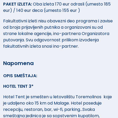
PAKET IZLETA:
Oba izleta 170 eur odrasli (umesto 185
eur) / 140 eur deca (umesto 155 eur )
Fakultativni izleti nisu obavezni deo programa i zavise
od broja prijavljenih putnika a organizovani su od
strane lokalne agencije, ino-partnera Organizatora
putovanja. Svu odgovornost prilikom izvođenja
fakultativnih izleta snosi ino-partner.
Napomena
OPIS SMEŠTAJA:
HOTEL TENT 3*
Hotel Tent je smešten u letovalištu Toremolinos koje
je udaljeno oko 15 km od Malage. Hotel poseduje
recepciju, restoran, bar, wi-fi, parking...Svaka
smeštajna jedinica je sa sopstvenim kupatilom,