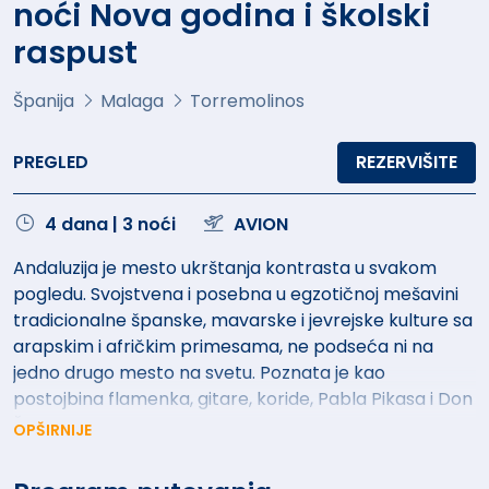
noći Nova godina i školski
raspust
Španija
Malaga
Torremolinos
PREGLED
REZERVIŠITE
4 dana | 3 noći
AVION
Andaluzija je mesto ukrštanja kontrasta u svakom
pogledu. Svojstvena i posebna u egzotičnoj mešavini
tradicionalne španske, mavarske i jevrejske kulture sa
arapskim i afričkim primesama, ne podseća ni na
jedno drugo mesto na svetu. Poznata je kao
postojbina flamenka, gitare, koride, Pabla Pikasa i Don
Žuana.
OPŠIRNIJE