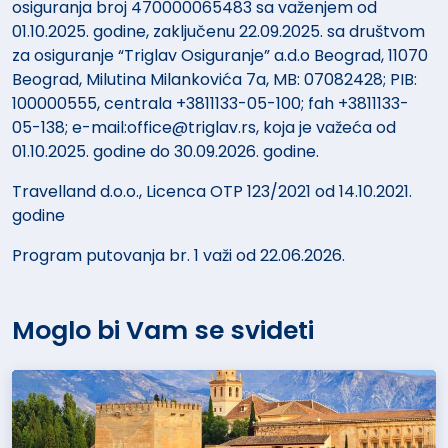
osiguranja broj 470000065483 sa važenjem od
01.10.2025. godine, zaključenu 22.09.2025. sa društvom
za osiguranje “Triglav Osiguranje” a.d.o Beograd, 11070
Beograd, Milutina Milankovića 7a, MB: 07082428; PIB:
100000555, centrala +3811133-05-100; fah +3811133-
05-138; e-mail:office@triglav.rs, koja je važeća od
01.10.2025. godine do 30.09.2026. godine.
Travelland d.o.o., Licenca OTP 123/2021 od 14.10.2021.
godine
Program putovanja br. 1 važi od 22.06.2026.
Moglo bi Vam se svideti