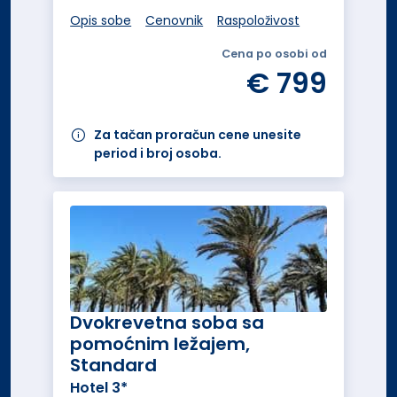
Opis sobe
Cenovnik
Raspoloživost
Cena po osobi od
€ 799
Za tačan proračun cene unesite
period i broj osoba.
Dvokrevetna soba sa
pomoćnim ležajem,
Standard
Hotel 3*