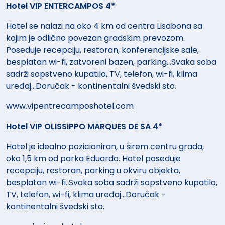
Hotel VIP ENTERCAMPOS 4*
Hotel se nalazi na oko 4 km od centra Lisabona sa
kojim je odlično povezan gradskim prevozom.
Poseduje recepciju, restoran, konferencijske sale,
besplatan wi-fi, zatvoreni bazen, parking...Svaka soba
sadrži sopstveno kupatilo, TV, telefon, wi-fi, klima
uređaj...Doručak - kontinentalni švedski sto.
www.vipentrecamposhotel.com
Hotel VIP OLISSIPPO MARQUES DE SA 4*
Hotel je idealno pozicioniran, u širem centru grada,
oko 1,5 km od parka Eduardo. Hotel poseduje
recepciju, restoran, parking u okviru objekta,
besplatan wi-fi..Svaka soba sadrži sopstveno kupatilo,
TV, telefon, wi-fi, klima uređaj...Doručak -
kontinentalni švedski sto.