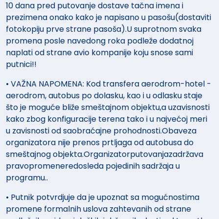
10 dana pred putovanje dostave tačna imena i
prezimena onako kako je napisano u pasošu(dostaviti
fotokopiju prve strane pasoša).U suprotnom svaka
promena posle navedong roka podleže dodatnoj
naplati od strane avio kompanije koju snose sami
putnici!!
• VAŽNA NAPOMENA: Kod transfera aerodrom-hotel -
aerodrom, autobus po dolasku, kao i u odlasku staje
što je moguće bliže smeštajnom objektu,a uzavisnosti
kako zbog konfiguracije terena tako i u najvećoj meri
u zavisnosti od saobraćajne prohodnosti.Obaveza
organizatora nije prenos prtljaga od autobusa do
smeštajnog objekta.Organizatorputovanjazadržava
pravopromeneredosleda pojedinih sadržaja u
programu..
• Putnik potvrdjuje da je upoznat sa mogućnostima
promene formalnih uslova zahtevanih od strane