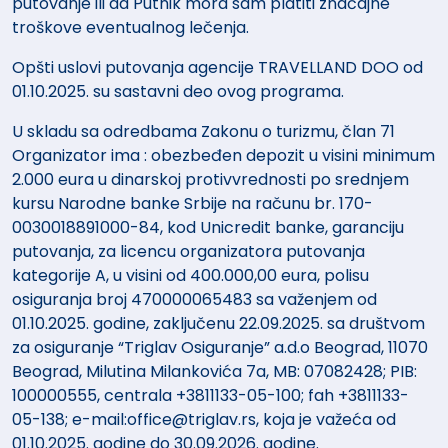
putovanje ili da Putnik mora sam platiti značajne
troškove eventualnog lečenja.
Opšti uslovi putovanja agencije TRAVELLAND DOO od
01.10.2025. su sastavni deo ovog programa.
U skladu sa odredbama Zakonu o turizmu, član 71
Organizator ima : obezbeđen depozit u visini minimum
2.000 eura u dinarskoj protivvrednosti po srednjem
kursu Narodne banke Srbije na računu br. 170-
0030018891000-84, kod Unicredit banke, garanciju
putovanja, za licencu organizatora putovanja
kategorije A, u visini od 400.000,00 eura, polisu
osiguranja broj 470000065483 sa važenjem od
01.10.2025. godine, zaključenu 22.09.2025. sa društvom
za osiguranje “Triglav Osiguranje” a.d.o Beograd, 11070
Beograd, Milutina Milankovića 7a, MB: 07082428; PIB:
100000555, centrala +3811133-05-100; fah +3811133-
05-138; e-mail:office@triglav.rs, koja je važeća od
01.10.2025. godine do 30.09.2026. godine.