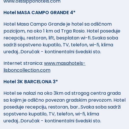
www.olissippohotels.com
Hotel MASA CAMPO GRANDE 4*
Hotel Masa Campo Grande je hotel sa odličnom
pozicijom, na oko 1 km od Trga Rosio. Hotel poseduje
recepciju, restoran, lift, besplatan wi-fi..Svaka soba
sadrži sopstveno kupatilo, TV, telefon, wi-fi, klima
uređaj...Doručak - kontinentalni švedski sto.
Internet stranica:
www.masahotels-
lisboncollection.com
Hotel 3K BARCELONA 3*
Hotel se nalazi na oko 3km od strogog centra grada
sa kojim je odlično povezan gradskim prevozom. Hotel
poseduje recepciju, restoran, bar...Svaka soba sadrži
sopstveno kupatilo, TV, telefon, wi-fi, klima
uređaj...Doručak - kontinentalni švedski sto.