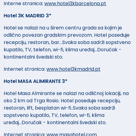
Interne stranica:
www.hotel3kbarcelona.pt
Hotel 3K MADRID 3*
Hotel se nalazi na u širem centru grada sa kojim je
odlično povezan gradskim prevozom. Hotel poseduje
recepciju, restoran, bar...Svaka soba sadrži sopstveno
kupatilo, TV, telefon, wi-fi, klima uređaj...Doručak -
kontinentalni švedski sto.
Internet stranica:
www.hotel3kmadrid.pt
Hotel MASA ALIMIRANTE 3*
Hotel Masa Almirante se nalazi na odličnoj lokaciji, na
oko 2 km od Trga Rosio. Hotel poseduje recepciju,
restoran, lift, besplatan wi-fi..Svaka soba sadrži
sopstveno kupatilo, TV, telefon, wi-fi, klima
uređaj...Doručak - kontinentalni švedski sto.
Internet stranica:
www.masahotel.com