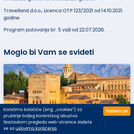
Travelland d.o.o., Licenca OTP 123/2021 od 14.10.2021.
godine
Program putovanja br. 5 važi od 22.07.2026.
Moglo bi Vam se svideti
Koristimo kolačiće (eng. „cookies“) za
Slažem se
pružanje boljeg korisničkog iskustva.
Nastavkom pregleda web-stranice slažete
Korpa:
0
ZAVRŠI KUPOVINU
se sa
uslovima korišćenja
.
Putovanje Andaluzija - 4 noći