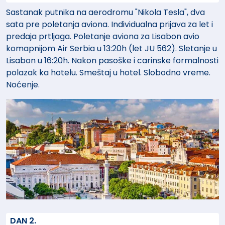
potrazi za novim trgovinskim rutama, uključujući i brod
Sastanak putnika na aerodromu "Nikola Tesla", dva
kojim je Vasko da Gama krenuo na svoju čuvenu
sata pre poletanja aviona. Individualna prijava za let i
ekspediciju koja se završila pronalaskom pomorske
predaja prtljaga. Poletanje aviona za Lisabon avio
rute do Indije oko Afrike. Ovo su samo neke od lepota
komapnijom Air Serbia u 13:20h (let JU 562). Sletanje u
Lisabona, koji će vas sigurno svojim šarmom,
Lisabon u 16:20h. Nakon pasoške i carinske formalnosti
građevinama različitih stilova i fado muzikom ostaviti
polazak ka hotelu. Smeštaj u hotel. Slobodno vreme.
bez daha.
Noćenje.
DAN 2.