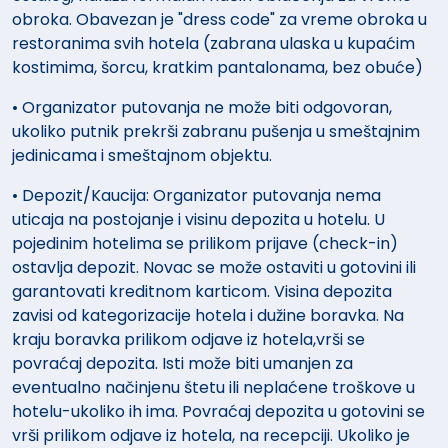
obroka. Obavezan je "dress code" za vreme obroka u
restoranima svih hotela (zabrana ulaska u kupaćim
kostimima, šorcu, kratkim pantalonama, bez obuće)
• Organizator putovanja ne može biti odgovoran,
ukoliko putnik prekrši zabranu pušenja u smeštajnim
jedinicama i smeštajnom objektu.
• Depozit/Kaucija: Organizator putovanja nema
uticaja na postojanje i visinu depozita u hotelu. U
pojedinim hotelima se prilikom prijave (check-in)
ostavlja depozit. Novac se može ostaviti u gotovini ili
garantovati kreditnom karticom. Visina depozita
zavisi od kategorizacije hotela i dužine boravka. Na
kraju boravka prilikom odjave iz hotela,vrši se
povraćaj depozita. Isti može biti umanjen za
eventualno načinjenu štetu ili neplaćene troškove u
hotelu-ukoliko ih ima. Povraćaj depozita u gotovini se
vrši prilikom odjave iz hotela, na recepciji. Ukoliko je