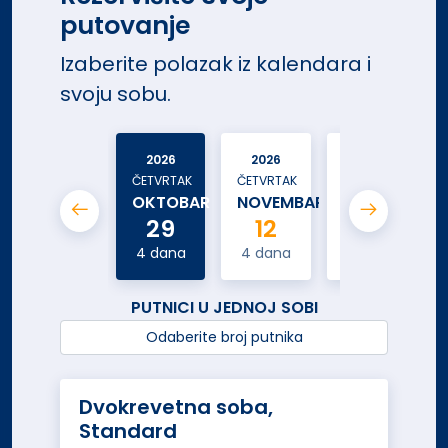
putovanje
Izaberite polazak iz kalendara i
svoju sobu.
2026
2026
2027
ČETVRTAK
ČETVRTAK
ČETVRTAK
OKTOBAR
NOVEMBAR
FEBRUAR
29
12
11
4 dana
4 dana
4 dana
PUTNICI U JEDNOJ SOBI
Odaberite broj putnika
Dvokrevetna soba,
Standard