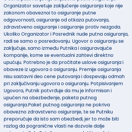
Organizator savetuje zaključenje osiguranja koje nije
zakonom obaveznoi to osiguranje putne
odgovornosti, osiguranje od otkaza putovanja,
zdravstveno osiguranje i osiguranje protiv nezgoda.
Ukoliko Organizator i Posrednik nude putna osiguranja,
radi se samo o posredovanju. Ugovor o osiguranju se
zaključuje, samo između Putnika i osiguravajuće
kompanije, kome se eventualni zahtevi direktno
upućuju. Potrebno je da pročitate uslove osiguranja i
obaveze iz ugovora o osiguranju. Premije osiguranja
nisu sastavni deo cene putovanja i dospevaju odmah
pri zaključivanju ugovora o osiguranju. Potpisivanjem
Ugovora, Putnik potvrđuje da mu je informisan i
upućen na obezbeđenje, paketa putnog
osiguranja.Paket putnog osiguranja ne pokriva
obavezno zdravstveno osiguranje, te se Putniku
preporučuje da isto sam obezbedi, jer to može biti
razlog da pogranične vlasti ne dozvole dalje