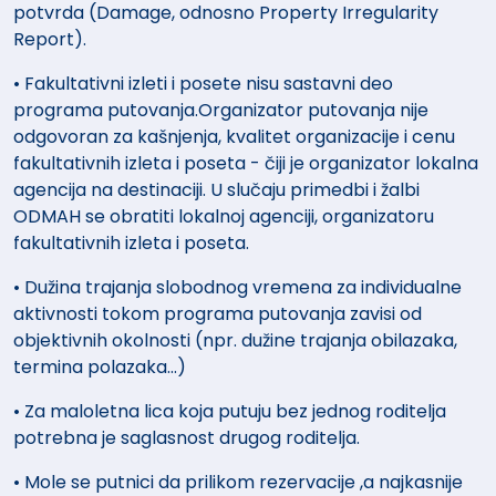
potvrda (Damage, odnosno Property Irregularity
Report).
• Fakultativni izleti i posete nisu sastavni deo
programa putovanja.Organizator putovanja nije
odgovoran za kašnjenja, kvalitet organizacije i cenu
fakultativnih izleta i poseta - čiji je organizator lokalna
agencija na destinaciji. U slučaju primedbi i žalbi
ODMAH se obratiti lokalnoj agenciji, organizatoru
fakultativnih izleta i poseta.
• Dužina trajanja slobodnog vremena za individualne
aktivnosti tokom programa putovanja zavisi od
objektivnih okolnosti (npr. dužine trajanja obilazaka,
termina polazaka…)
• Za maloletna lica koja putuju bez jednog roditelja
potrebna je saglasnost drugog roditelja.
• Mole se putnici da prilikom rezervacije ,a najkasnije