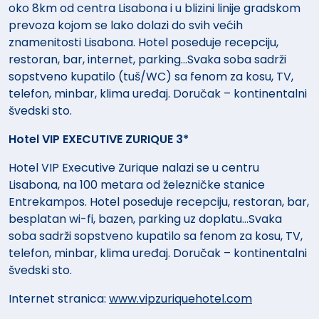
oko 8km od centra Lisabona i u blizini linije gradskom
prevoza kojom se lako dolazi do svih većih
znamenitosti Lisabona. Hotel poseduje recepciju,
restoran, bar, internet, parking...Svaka soba sadrži
sopstveno kupatilo (tuš/WC) sa fenom za kosu, TV,
telefon, minbar, klima uređaj. Doručak – kontinentalni
švedski sto.
Hotel VIP EXECUTIVE ZURIQUE 3*
Hotel VIP Executive Zurique nalazi se u centru
Lisabona, na 100 metara od železničke stanice
Entrekampos. Hotel poseduje recepciju, restoran, bar,
besplatan wi-fi, bazen, parking uz doplatu...Svaka
soba sadrži sopstveno kupatilo sa fenom za kosu, TV,
telefon, minbar, klima uređaj. Doručak – kontinentalni
švedski sto.
Internet stranica:
www.vipzuriquehotel.com