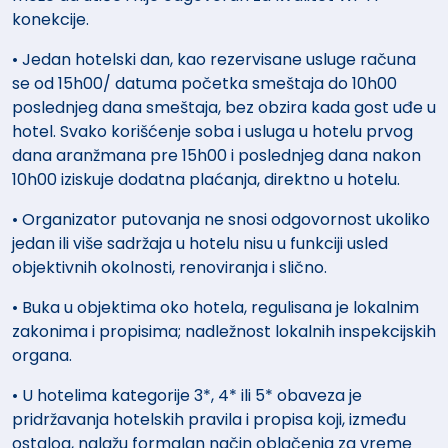
konekcije.
• Jedan hotelski dan, kao rezervisane usluge računa
se od 15h00/ datuma početka smeštaja do 10h00
poslednjeg dana smeštaja, bez obzira kada gost uđe u
hotel. Svako korišćenje soba i usluga u hotelu prvog
dana aranžmana pre 15h00 i poslednjeg dana nakon
10h00 iziskuje dodatna plaćanja, direktno u hotelu.
• Organizator putovanja ne snosi odgovornost ukoliko
jedan ili više sadržaja u hotelu nisu u funkciji usled
objektivnih okolnosti, renoviranja i slično.
• Buka u objektima oko hotela, regulisana je lokalnim
zakonima i propisima; nadležnost lokalnih inspekcijskih
organa.
• U hotelima kategorije 3*, 4* ili 5* obaveza je
pridržavanja hotelskih pravila i propisa koji, između
ostalog, nalažu formalan način oblačenja za vreme