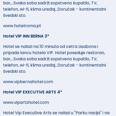
bar,...Svaka soba sadrži sopstveno kupatilo, TV,
telefon, wi-fi, klima uređaj...Doručak - kontinentalni
švedski sto.
www.hotelroma.pt
Hotel VIP INN BERNA 3*
Hotel se nalazi na 10 minuta od cetra Lisabona i
pripada lancu hotela VIP. Hotel poseduje restoran,
bar,...Svaka soba sadrži sopstveno kupatilo, TV,
telefon, wi-fi, klima uređaj...Doručak - kontinentalni
švedski sto.
www.vipbernahotel.com
Hotel VIP EXECUTIVE ARTS 4*
www.vipartshotel.com
Hotel Vip Executive Arts se nalazi u "Parku nacija" i na