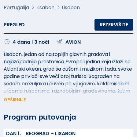
Portugalija
Lisabon
Lisabon
PREGLED
REZERVIŠITE
4 dana | 3 noći
AVION
Lisabon, jedan od najtoplijih glavnih gradova i
najazapadnija prestonica Evrope i jedina koja izlazi na
Atlantski okean, grad sa dušom i muzikom fada, svake
godine privlači sve veći broj turista. Sagrađen na
sedam brežuljaka i čuven po vijugavim, kaldrmisanim
ulicama i usponima, raznobojnim građevinama, žutim
tramvajima i crvenog visećeg mosta preko reke Težo,
OPŠIRNIJE
Lisabon je poznat i kao evropski San Francisko. Ne
propustite priliku da se prošetate kroz najstariju
Program putovanja
četrvt ovog magičnog grada, Alfamu, u kojoj se nalaze
i najpoznatije znamenitosti grada i šarenolike ulice i da
DAN 1.
BEOGRAD – LISABON
obiđete oblast Belem gde su isplovljavali brodovi u