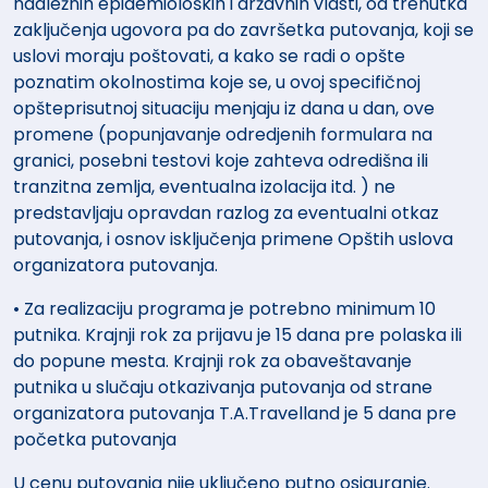
nadležnih epidemioloških i državnih vlasti, od trenutka
zaključenja ugovora pa do završetka putovanja, koji se
uslovi moraju poštovati, a kako se radi o opšte
poznatim okolnostima koje se, u ovoj specifičnoj
opšteprisutnoj situaciju menjaju iz dana u dan, ove
promene (popunjavanje odredjenih formulara na
granici, posebni testovi koje zahteva odredišna ili
tranzitna zemlja, eventualna izolacija itd. ) ne
predstavljaju opravdan razlog za eventualni otkaz
putovanja, i osnov isključenja primene Opštih uslova
organizatora putovanja.
• Za realizaciju programa je potrebno minimum 10
putnika. Krajnji rok za prijavu je 15 dana pre polaska ili
do popune mesta. Krajnji rok za obaveštavanje
putnika u slučaju otkazivanja putovanja od strane
organizatora putovanja T.A.Travelland je 5 dana pre
početka putovanja
U cenu putovanja nije uključeno putno osiguranje.