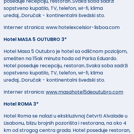
poseduje recepciju, restoran..Svaka soba sadrži
sopstveno kupatilo, TV, telefon, wi-fi, klima
uređaj...Doručak - kontinentalni švedski sto.
Interner stranica: www.hotelexcelsior-lisboa.com
Hotel MASA 5 OUTUBRO 3*
Hotel Masa 5 Outubro je hotel sa odličnom pozicijom,
smešten na 15ak minuta hoda od Parka Eduardo.
Hotel poseduje recepciju, restoran..Svaka soba sadrži
sopstveno kupatilo, TV, telefon, wi-fi, klima
uređaj...Doručak - kontinentalni švedski sto.
Interner stranica:
www.masahotel5deoutubro.com
Hotel ROMA 3*
Hotel Roma se nalazi u ekskluzivnoj četvrti Alvalade u
Lisabonu, blizu brojnih pozorišta i restorana, na oko 4
km od strogog centra grada. Hotel poseduje restoran,