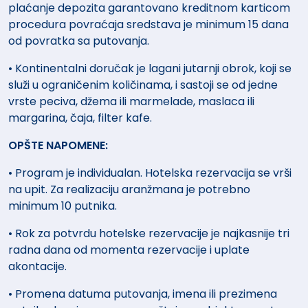
plaćanje depozita garantovano kreditnom karticom
procedura povraćaja sredstava je minimum 15 dana
od povratka sa putovanja.
• Kontinentalni doručak je lagani jutarnji obrok, koji se
služi u ograničenim količinama, i sastoji se od jedne
vrste peciva, džema ili marmelade, maslaca ili
margarina, čaja, filter kafe.
OPŠTE NAPOMENE:
• Program je individualan. Hotelska rezervacija se vrši
na upit. Za realizaciju aranžmana je potrebno
minimum 10 putnika.
• Rok za potvrdu hotelske rezervacije je najkasnije tri
radna dana od momenta rezervacije i uplate
akontacije.
• Promena datuma putovanja, imena ili prezimena