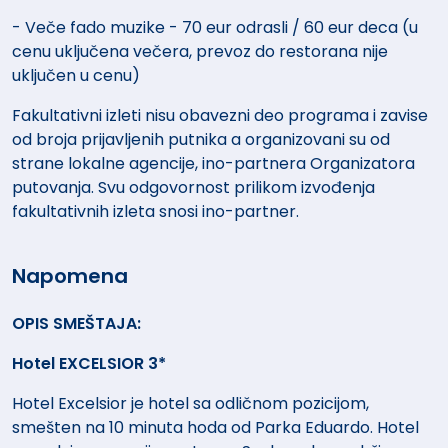
- Veče fado muzike - 70 eur odrasli / 60 eur deca (u
cenu uključena večera, prevoz do restorana nije
uključen u cenu)
Fakultativni izleti nisu obavezni deo programa i zavise
od broja prijavljenih putnika a organizovani su od
strane lokalne agencije, ino-partnera Organizatora
putovanja. Svu odgovornost prilikom izvođenja
fakultativnih izleta snosi ino-partner.
Napomena
OPIS SMEŠTAJA:
Hotel EXCELSIOR 3*
Hotel Excelsior je hotel sa odličnom pozicijom,
smešten na 10 minuta hoda od Parka Eduardo. Hotel