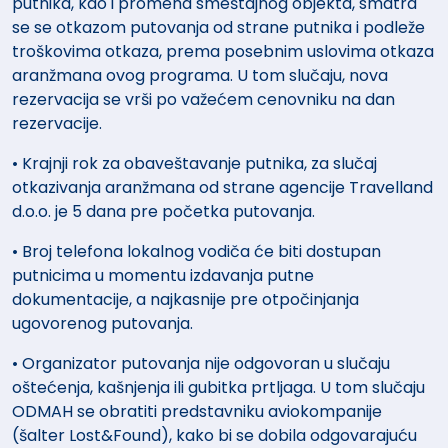
putnika, kao i promena smeštajnog objekta, smatra
se se otkazom putovanja od strane putnika i podleže
troškovima otkaza, prema posebnim uslovima otkaza
aranžmana ovog programa. U tom slučaju, nova
rezervacija se vrši po važećem cenovniku na dan
rezervacije.
• Krajnji rok za obaveštavanje putnika, za slučaj
otkazivanja aranžmana od strane agencije Travelland
d.o.o. je 5 dana pre početka putovanja.
• Broj telefona lokalnog vodiča će biti dostupan
putnicima u momentu izdavanja putne
dokumentacije, a najkasnije pre otpočinjanja
ugovorenog putovanja.
• Organizator putovanja nije odgovoran u slučaju
oštećenja, kašnjenja ili gubitka prtljaga. U tom slučaju
ODMAH se obratiti predstavniku aviokompanije
(šalter Lost&Found), kako bi se dobila odgovarajuću