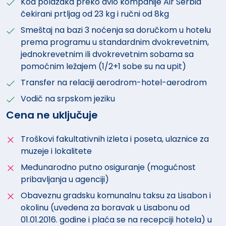
Kod polazaka preko avio kompanije Air Serbia
čekirani prtljag od 23 kg i ručni od 8kg
Smeštaj na bazi 3 noćenja sa doručkom u hotelu
prema programu u standardnim dvokrevetnim,
jednokrevetnim ili dvokrevetnim sobama sa
pomoćnim ležajem (1/2+1 sobe su na upit)
Transfer na relaciji aerodrom-hotel-aerodrom
Vodič na srpskom jeziku
Cena ne uključuje
Troškovi fakultativnih izleta i poseta, ulaznice za
muzeje i lokalitete
Međunarodno putno osiguranje (mogućnost
pribavljanja u agenciji)
Obaveznu gradsku komunalnu taksu za Lisabon i
okolinu (uvedena za boravak u Lisabonu od
01.01.2016. godine i plaća se na recepciji hotela) u