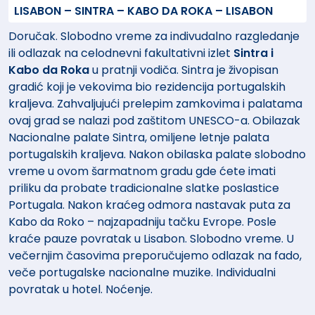
LISABON – SINTRA – KABO DA ROKA – LISABON
Doručak. Slobodno vreme za indivudalno razgledanje
ili odlazak na celodnevni fakultativni izlet
Sintra i
Kabo da Roka
u pratnji vodiča. Sintra je živopisan
gradić koji je vekovima bio rezidencija portugalskih
kraljeva. Zahvaljujući prelepim zamkovima i palatama
ovaj grad se nalazi pod zaštitom UNESCO-a. Obilazak
Nacionalne palate Sintra, omiljene letnje palata
portugalskih kraljeva.
Nakon obilaska palate slobodno
vreme u ovom šarmatnom gradu gde ćete imati
priliku da probate tradicionalne slatke poslastice
Portugala. Nakon kraćeg odmora nastavak puta za
Kabo da Roko – najzapadniju tačku Evrope. Posle
kraće pauze povratak u Lisabon. Slobodno vreme. U
večernjim časovima preporučujemo odlazak na fado,
veče portugalske nacionalne muzike. Individualni
povratak u hotel. Noćenje.