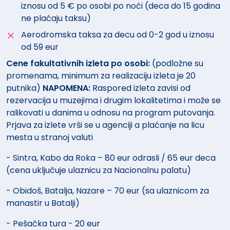
iznosu od 5 € po osobi po noći (deca do 15 godina
ne plaćaju taksu)
Aerodromska taksa za decu od 0-2 god u iznosu
od 59 eur
Cene fakultativnih izleta po osobi:
(podložne su
promenama, minimum za realizaciju izleta je 20
putnika)
NAPOMENA:
Raspored izleta zavisi od
rezervacija u muzejima i drugim lokalitetima i može se
ralikovati u danima u odnosu na program putovanja.
Prjava za izlete vrši se u agenciji a plaćanje na licu
mesta u stranoj valuti
- Sintra, Kabo da Roka – 80 eur odrasli / 65 eur deca
(cena uključuje ulaznicu za Nacionalnu palatu)
- Obidoš, Batalja, Nazare – 70 eur (sa ulaznicom za
manastir u Batalji)
- Pešačka tura - 20 eur