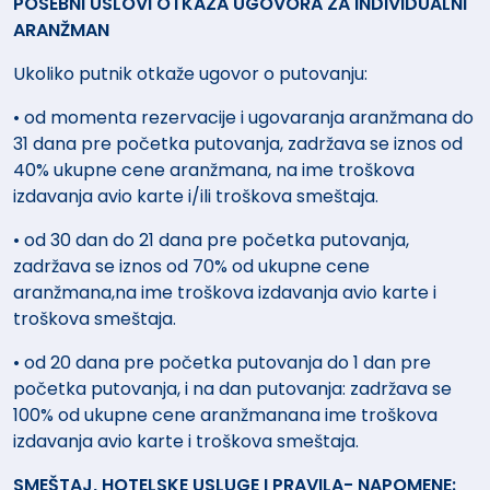
POSEBNI USLOVI OTKAZA UGOVORA ZA INDIVIDUALNI
ARANŽMAN
Ukoliko putnik otkaže ugovor o putovanju:
• od momenta rezervacije i ugovaranja aranžmana do
31 dana pre početka putovanja, zadržava se iznos od
40% ukupne cene aranžmana, na ime troškova
izdavanja avio karte i/ili troškova smeštaja.
• od 30 dan do 21 dana pre početka putovanja,
zadržava se iznos od 70% od ukupne cene
aranžmana,na ime troškova izdavanja avio karte i
troškova smeštaja.
• od 20 dana pre početka putovanja do 1 dan pre
početka putovanja, i na dan putovanja: zadržava se
100% od ukupne cene aranžmanana ime troškova
izdavanja avio karte i troškova smeštaja.
SMEŠTAJ, HOTELSKE USLUGE I PRAVILA- NAPOMENE: