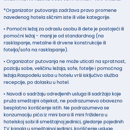
*Organizator putovanja zadržava pravo promene
navedenog hotela sličnim iste ili više kategorije.
• Pomoćni ležaj za odraslu osobu ili dete je postojeći ili
pomoćni ležaj - manji je od standardnog (na
rasklapanje, metalne ili drvene konstrukcije ili
fotelja/sofa na rasklapanje).
• Organizator putovanja ne može uticati na spratnost,
poziciju sobe, veličinu ležaja, sofe, fotelje i pomoćnog
ležaja.Raspodelu soba u hotelu vrši isključivo služba
recepcije, po dolasku u hotel.
• Navodi o sadržaju odredjenih usluga ili sadržaja koje
pruža smeštajni objekat, ne podrazumeva obavezno
besplatno korišćenje istih. Ne podrazumeva se
konzumaciju pića iz mini bara ili mini frižidera u
hotelskoj sobi ili smeštajnoj jedinici, gledanje pojedinih
TV kanala u smeštajnoj jedinici, korišćenje usluge