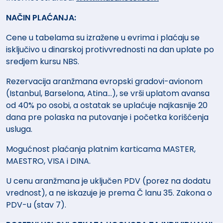
NAČIN PLAĆANJA:
Cene u tabelama su izražene u evrima i plaćaju se
isključivo u dinarskoj protivvrednosti na dan uplate po
sredjem kursu NBS.
Rezervacija aranžmana evropski gradovi-avionom
(Istanbul, Barselona, Atina...), se vrši uplatom avansa
od 40% po osobi, a ostatak se uplaćuje najkasnije 20
dana pre polaska na putovanje i početka korišćenja
usluga.
Mogućnost plaćanja platnim karticama MASTER,
MAESTRO, VISA i DINA.
U cenu aranžmana je uključen PDV (porez na dodatu
vrednost), a ne iskazuje je prema Č lanu 35. Zakona o
PDV-u (stav 7).