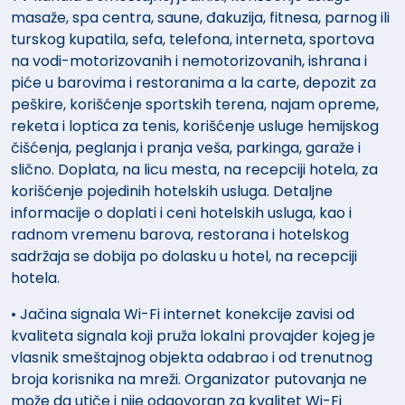
masaže, spa centra, saune, đakuzija, fitnesa, parnog ili
turskog kupatila, sefa, telefona, interneta, sportova
na vodi-motorizovanih i nemotorizovanih, ishrana i
piće u barovima i restoranima a la carte, depozit za
peškire, korišćenje sportskih terena, najam opreme,
reketa i loptica za tenis, korišćenje usluge hemijskog
čišćenja, peglanja i pranja veša, parkinga, garaže i
slično. Doplata, na licu mesta, na recepciji hotela, za
korišćenje pojedinih hotelskih usluga. Detaljne
informacije o doplati i ceni hotelskih usluga, kao i
radnom vremenu barova, restorana i hotelskog
sadržaja se dobija po dolasku u hotel, na recepciji
hotela.
• Jačina signala Wi-Fi internet konekcije zavisi od
kvaliteta signala koji pruža lokalni provajder kojeg je
vlasnik smeštajnog objekta odabrao i od trenutnog
broja korisnika na mreži. Organizator putovanja ne
može da utiče i nije odgovoran za kvalitet Wi-Fi