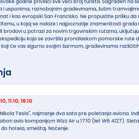
svake godine privlači sve veći broj turista. Sagrađen na 
ma i usponima, raznobojnim građevinama, žutim tramvajim
nat i kao evropski San Francisko. Ne propustite priliku da 
amu, u kojoj se nalaze i najpoznatije znamenitosti grada i
li brodovi u potrazi za novim trgovinskim rutama, uključuju
spediciju koja se završila pronalaskom pomorske rute do 
oji će vas sigurno svojim šarmom, građevinama različitih 
nja
0, 11.10, 18.10
kola Tesla", najmanje dva sata pre poletanja aviona. Indiv
isabon avio kompanijom Wizz Air u 17:10 (let W6 4127). Slet
r do hotela, smeštaj. Noćenje.