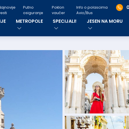
Najnovije
Putno
Poklon
Info o polascima
esti
osiguranje
vaučer
Avio/Bus
JE
METROPOLE
SPECIJALI!
JESEN NA MORU