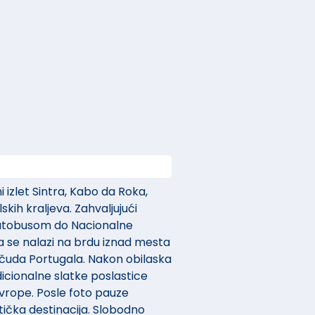
 izlet Sintra, Kabo da Roka,
skih kraljeva. Zahvaljujući
autobusom do Nacionalne
a se nalazi na brdu iznad mesta
7 čuda Portugala. Nakon obilaska
cionalne slatke poslastice
vrope. Posle foto pauze
tička destinacija. Slobodno