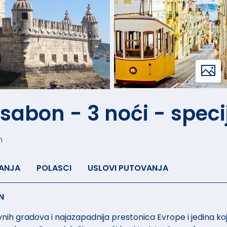
sabon - 3 noći - speci
n
ANJA
POLASCI
USLOVI PUTOVANJA
N
avnih gradova i najazapadnija prestonica Evrope i jedina koj