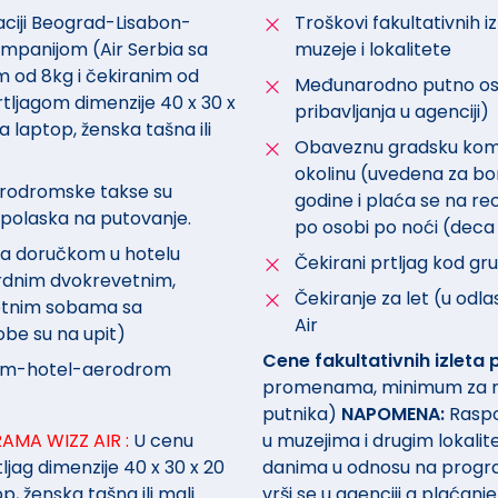
aciji Beograd-Lisabon-
Troškovi fakultativnih iz
mpanijom (Air Serbia sa
muzeje i lokalitete
m od 8kg i čekiranim od
Međunarodno putno os
prtljagom dimenzije 40 x 30 x
pribavljanja u agenciji)
a laptop, ženska tašna ili
Obaveznu gradsku komu
okolinu (uvedena za bor
erodromske takse su
godine i plaća se na rec
polaska na putovanje.
po osobi po noći (deca 
sa doručkom u hotelu
Čekirani prtljag kod gr
dnim dvokrevetnim,
Čekiranje za let (u odl
vetnim sobama sa
Air
be su na upit)
Cene fakultativnih izleta 
drom-hotel-aerodrom
promenama, minimum za real
putnika)
NAPOMENA:
Raspor
MA WIZZ AIR :
U cenu
u muzejima i drugim lokalite
ljag dimenzije 40 x 30 x 20
danima u odnosu na program
p, ženska tašna ili mali
vrši se u agenciji a plaćanje