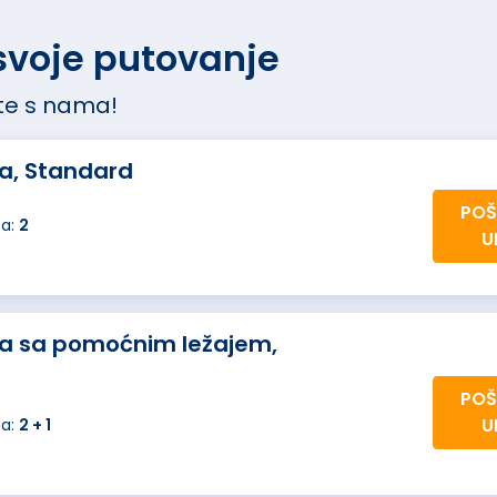
 svoje putovanje
ujte s nama!
a, Standard
POŠ
ba:
2
U
a sa pomoćnim ležajem,
POŠ
U
ba:
2 + 1