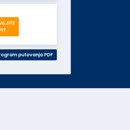
ALJITE
PIT
rogram putovanja PDF