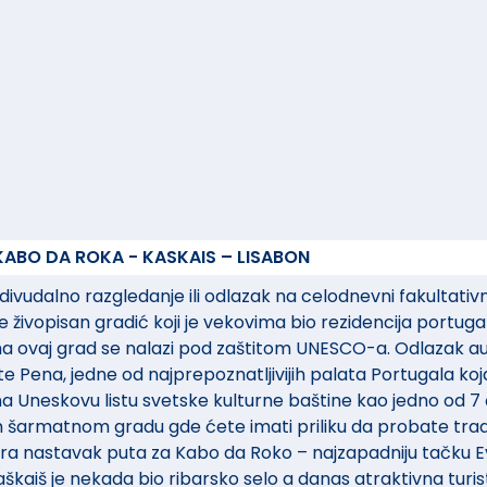
 KABO DA ROKA - KASKAIS – LISABON
vudalno razgledanje ili odlazak na celodnevni fakultativni
je živopisan gradić koji je vekovima bio rezidencija portugal
a ovaj grad se nalazi pod zaštitom UNESCO-a. Odlazak 
 Pena, jedne od najprepoznatljivijih palata Portugala koj
na Uneskovu listu svetske kulturne baštine kao jedno od 
šarmatnom gradu gde ćete imati priliku da probate tradi
a nastavak puta za Kabo da Roko – najzapadniju tačku E
škaiš je nekada bio ribarsko selo a danas atraktivna turis