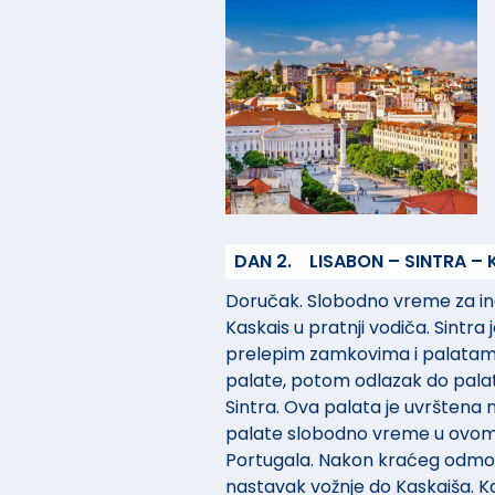
DAN 2.
LISABON – SINTRA –
Doručak. Slobodno vreme za indi
Kaskais u pratnji vodiča. Sintra 
prelepim zamkovima i palatam
palate, potom odlazak do palate
Sintra. Ova palata je uvrštena 
palate slobodno vreme u ovom 
Portugala. Nakon kraćeg odmor
nastavak vožnje do Kaskaiša. Ka