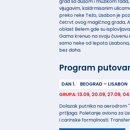
grad sa dušom i muzikom fada, 
vijugavim, kaldrmisanim ulica
preko reke Težo, Lisabon je poz
četrvt ovog magičnog grada, Alf
oblast Belem gde su isplovljava
Gama krenuo na svoju čuvenu ek
samo neke od lepota Lisabona, k
bez daha.
Program putova
DAN 1.
BEOGRAD – LISABON
GRUPA: 13.09, 20.09, 27.09, 04.1
Dolazak putnika na aerodrom "Ni
prtljaga. Poletanje aviona za L
i carinske formalnosti. Transfe