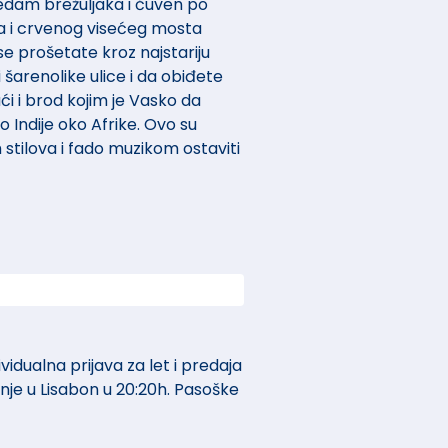
sedam brežuljaka i čuven po
a i crvenog visećeg mosta
se prošetate kroz najstariju
 šarenolike ulice i da obiđete
ći i brod kojim je Vasko da
Indije oko Afrike. Ovo su
stilova i fado muzikom ostaviti
idualna prijava za let i predaja
anje u Lisabon u 20:20h. Pasoške