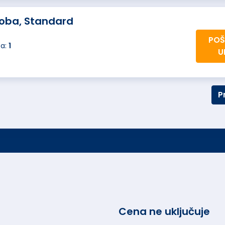
oba, Standard
POŠ
ba:
1
U
P
Cena ne uključuje