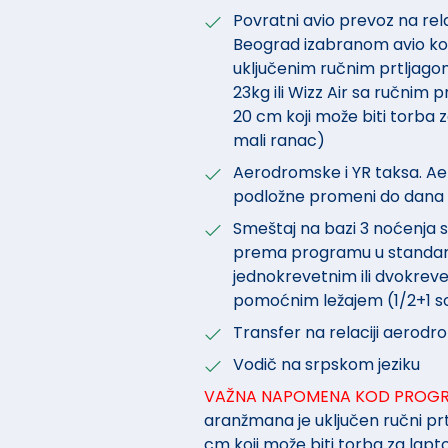
Povratni avio prevoz na rel
Beograd izabranom avio ko
uključenim ručnim prtljago
23kg ili Wizz Air sa ručnim 
20 cm koji može biti torba z
mali ranac)
Aerodromske i YR taksa. A
podložne promeni do dana 
Smeštaj na bazi 3 noćenja 
prema programu u standar
jednokrevetnim ili dvokre
pomoćnim ležajem (1/2+1 so
Transfer na relaciji aero
Vodič na srpskom jeziku
VAŽNA NAPOMENA KOD PROGRA
aranžmana je uključen ručni prt
cm koji može biti torba za lapto