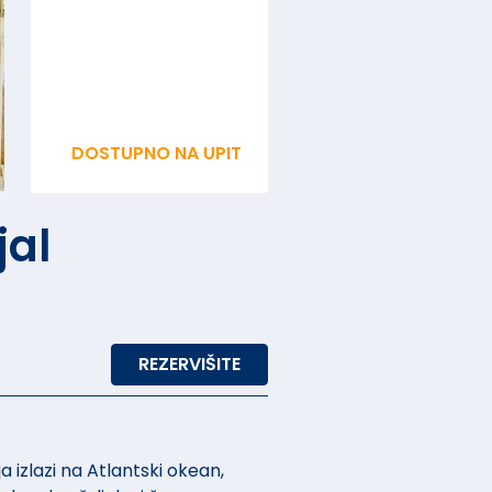
DOSTUPNO NA UPIT
jal
REZERVIŠITE
a izlazi na Atlantski okean,