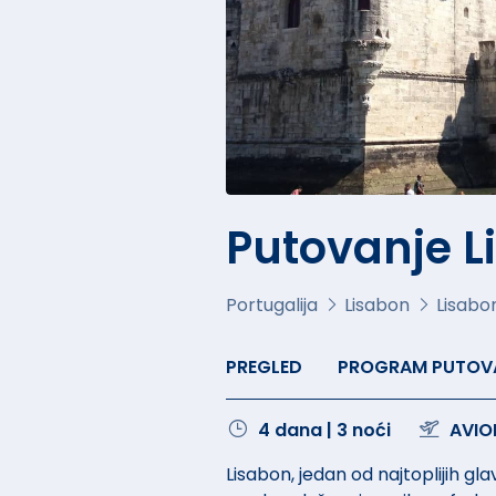
Putovanje Li
Portugalija
Lisabon
Lisabo
PREGLED
PROGRAM PUTOV
4 dana | 3 noći
AVIO
Lisabon, jedan od najtoplijih gl