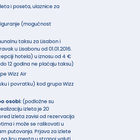
leta i poseta, ulaznice za
iguranje (mogućnost
nalnu taksu za Lisabon i
avak u Lisabonu od 01.01.2016.
epciji hotela) u iznosu od 4 €
do 12 godina ne plaćaju taksu)
upe Wizz Air
asku i povratku) kod grupa Wizz
po osobi:
(podložne su
izaciju izleta je 20
ed izleta zavisi od rezervacija
tima i može se ralikovati u
 putovanja. Prjava za izlete
 na licu mesta u stranoj valuti