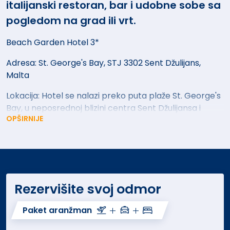
italijanski restoran, bar i udobne sobe sa
pogledom na grad ili vrt.
Beach Garden Hotel 3*
Adresa: St. George's Bay, STJ 3302 Sent Džulijans,
Malta
Lokacija: Hotel se nalazi preko puta plaže St. George's
Bay, u neposrednoj blizini centra Sent Džulijansa i
OPŠIRNIJE
popularne četvrti Pačevil, koja je udaljena 5 minuta
hoda. Aerodrom Malta (BVA) udaljen je 9 km. U blizini
su restorani i kafići poput Eeetwell (20 m) i Hugo's
Terrace (10 m).
Sadržaj hotela: Gostima su na raspolaganju otvoreni
Rezervišite svoj odmor
bazen sa slanom vodom, terasa za sunčanje, restoran
sa italijanskom kuhinjom, bar i recepcija koja radi 24
Paket aranžman
sata. Hotel nudi usluge iznajmljivanja bicikala i
automobila, kao i konsijerž usluge. WiFi je dostupan u