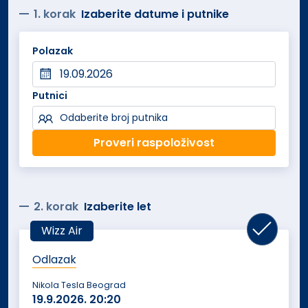
celom objektu besplatno.
1. korak
Izaberite datume i putnike
Sadržaj soba: Sobe su površine oko 25 m²,
Polazak
klimatizovane i opremljene flat-screen televizorom,
radnim stolom, garderoberom i sopstvenim
kupatilom sa kadom ili tušem, fenom za kosu i
Putnici
toaletnim priborom. Sve sobe imaju pogled na vrt ili
Odaberite broj putnika
grad.
Proveri raspoloživost
Usluga je na bazi Najma, uz mogućnost doplate za
doručkak u agenciji ili na licu mesta.
2. korak
Izaberite let
Wizz Air
Odlazak
Nikola Tesla Beograd
19.9.2026.
20:20