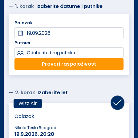
celom objektu besplatno.
1. korak
Izaberite datume i putnike
Sadržaj soba: Sobe su površine oko 25 m²,
Polazak
klimatizovane i opremljene flat-screen televizorom,
radnim stolom, garderoberom i sopstvenim
kupatilom sa kadom ili tušem, fenom za kosu i
Putnici
toaletnim priborom. Sve sobe imaju pogled na vrt ili
Odaberite broj putnika
grad.
Proveri raspoloživost
Usluga je na bazi Najma, uz mogućnost doplate za
doručkak u agenciji ili na licu mesta.
2. korak
Izaberite let
Wizz Air
Odlazak
Nikola Tesla Beograd
19.9.2026.
20:20