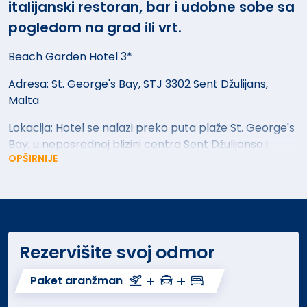
italijanski restoran, bar i udobne sobe sa
pogledom na grad ili vrt.
Beach Garden Hotel 3*
Adresa: St. George's Bay, STJ 3302 Sent Džulijans,
Malta
Lokacija: Hotel se nalazi preko puta plaže St. George's
Bay, u neposrednoj blizini centra Sent Džulijansa i
OPŠIRNIJE
popularne četvrti Pačevil, koja je udaljena 5 minuta
hoda. Aerodrom Malta (BVA) udaljen je 9 km. U blizini
su restorani i kafići poput Eeetwell (20 m) i Hugo's
Terrace (10 m).
Sadržaj hotela: Gostima su na raspolaganju otvoreni
Rezervišite svoj odmor
bazen sa slanom vodom, terasa za sunčanje, restoran
sa italijanskom kuhinjom, bar i recepcija koja radi 24
Paket aranžman
sata. Hotel nudi usluge iznajmljivanja bicikala i
automobila, kao i konsijerž usluge. WiFi je dostupan u