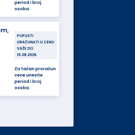
period i broj
osoba.
em,
POPUSTI
URAČUNATI U CENU
VAŽE DO
15.08.2026.
Za tačan proračun
cene unesite
period i broj
osoba.