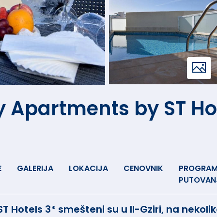
y Apartments by ST Ho
E
GALERIJA
LOKACIJA
CENOVNIK
PROGRA
PUTOVAN
 Hotels 3* smešteni su u Il-Gziri, na nekol