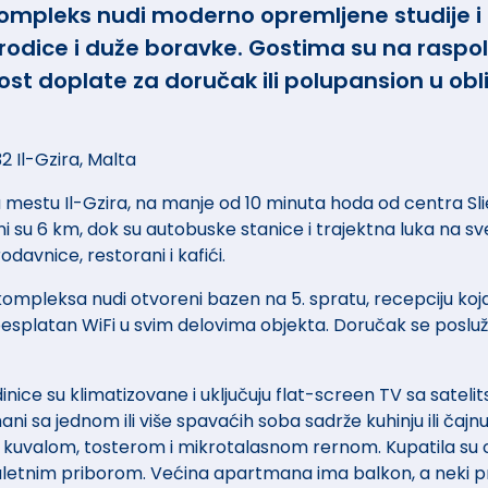
 Kompleks nudi moderno opremljene studije 
rodice i duže boravke. Gostima su na raspo
ost doplate za doručak ili polupansion u o
2 Il-Gzira, Malta
 mestu Il-Gzira, na manje od 10 minuta hoda od centra Sli
 su 6 km, dok su autobuske stanice i trajektna luka na s
davnice, restorani i kafići.
ompleksa nudi otvoreni bazen na 5. spratu, recepciju koja
 besplatan WiFi u svim delovima objekta. Doručak se poslu
inice su klimatizovane i uključuju flat-screen TV sa sateli
ni sa jednom ili više spavaćih soba sadrže kuhinju ili čajn
 kuvalom, tosterom i mikrotalasnom rernom. Kupatila su 
aletnim priborom. Većina apartmana ima balkon, a neki p