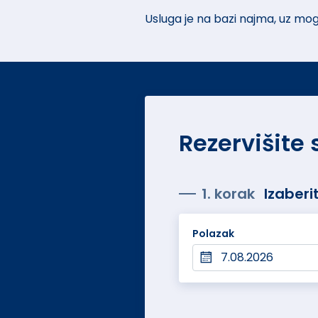
Usluga je na bazi najma, uz mo
Rezervišite
1. korak
Izaberi
Polazak