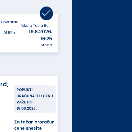
Povratak
Nikola Tesla Beograd
19.8.2026.
01:55h
16:25
Sreda
rd,
POPUSTI
URAČUNATI U CENU
VAŽE DO
15.08.2026.
Za tačan proračun
cene unesite