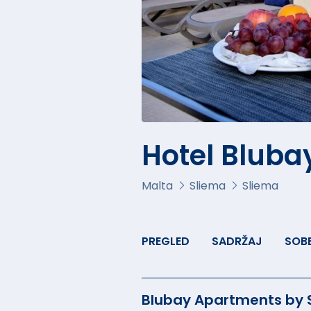
Hotel Bluba
Malta
Sliema
Sliema
PREGLED
SADRŽAJ
SOB
Blubay Apartments by ST