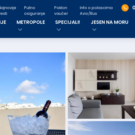
Najnovije
Putno
Poklon
Info o polascima
esti
osiguranje
vaučer
Avio/Bus
JE
METROPOLE
SPECIJALI!
JESEN NA MORU