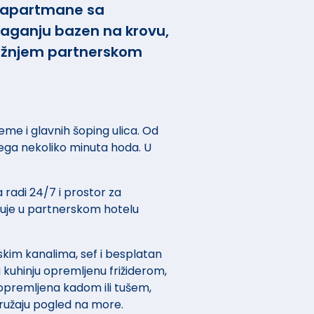
i apartmane sa
laganju bazen na krovu,
bližnjem partnerskom
eme i glavnih šoping ulica. Od
vega nekoliko minuta hoda. U
 radi 24/7 i prostor za
žuje u partnerskom hotelu
tskim kanalima, sef i besplatan
u kuhinju opremljenu frižiderom,
opremljena kadom ili tušem,
ružaju pogled na more.