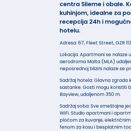
centra Slieme i obale.
kuhinjom, idealne za po
recepcija 24h i mogućn
hotelu.
Adresa: 67, Fleet Street, GZR 113
Lokacija: Apartmani se nalaze u
aerodroma Malta (MLA) udaljeni
neposrednoj blizini nalaze se pro
Sadržaj hotela: Glavna zgrada k
sastanke. Gosti mogu koristiti
Bayview, udaljenom 350 m.
Sadržaj soba: Sve smeštajne jed
WiFi. Studio apartmani i apartma
pločom za kuvanje, električnim
fenom za kosu i besplatnim to