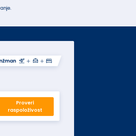
anje.
anžman
Proveri
raspoloživost