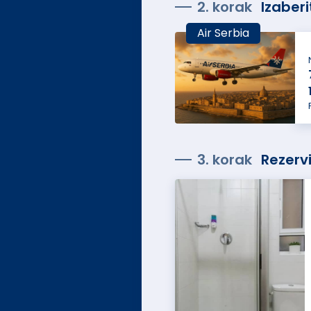
2. korak
Izaberi
Air Serbia
3. korak
Rezervi