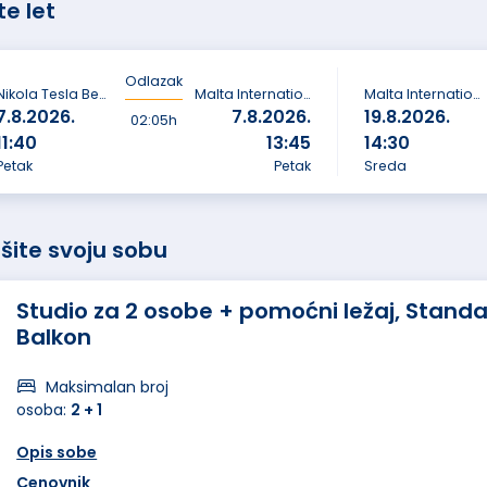
te let
Odlazak
Nikola Tesla Beograd
Malta International Airport
Malta International Airport
7.8.2026.
7.8.2026.
19.8.2026.
02:05h
11:40
13:45
14:30
Petak
Petak
Sreda
šite svoju sobu
Studio za 2 osobe + pomoćni ležaj, Standa
Balkon
Maksimalan broj
osoba:
2 + 1
Opis sobe
Cenovnik