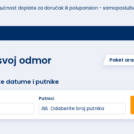
gućnost doplate za doručak ili polupansion - samoposluživ
 svoj odmor
Paket ar
te datume i putnike
Putnici
Odaberite broj putnika