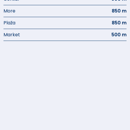
More
850 m
Plaža
850 m
Market
500 m