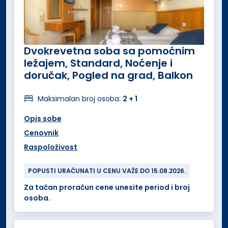
Dvokrevetna soba sa pomoćnim
ležajem, Standard, Noćenje i
doručak, Pogled na grad, Balkon
Maksimalan broj osoba:
2 + 1
Opis sobe
Cenovnik
Raspoloživost
POPUSTI URAČUNATI U CENU VAŽE DO 15.08.2026.
Za tačan proračun cene unesite period i broj
osoba.