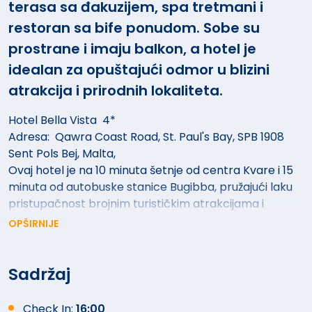
terasa sa đakuzijem, spa tretmani i
restoran sa bife ponudom. Sobe su
prostrane i imaju balkon, a hotel je
idealan za opuštajući odmor u blizini
atrakcija i prirodnih lokaliteta.
Hotel Bella Vista 4*
Adresa: Qawra Coast Road, St. Paul's Bay, SPB 1908
Sent Pols Bej, Malta,
Ovaj hotel je na 10 minuta šetnje od centra Kvare i 15
minuta od autobuske stanice Bugibba, pružajući laku
pristupačnost brojnim turističkim atrakcijama i
mestima za zabavu. Hotel je udaljen svega 20 km od
OPŠIRNIJE
Međunarodnog aerodroma Malta. Hotel se nalazi u
neposrednoj blizini parka Salina i Kennedy Grove, dok
su Akvarijum Malta i brojne plaže lako dostupni. Za
Sadržaj
ljubitelje istorije, Domvs Romana i Nacionalni muzej
arheologije nalaze se na kratkoj vožnji autobusom,
Check In:
16:00