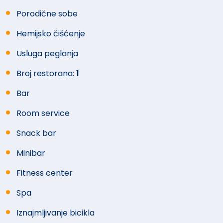
Porodične sobe
Hemijsko čišćenje
Usluga peglanja
Broj restorana:
1
Bar
Room service
Snack bar
Minibar
Fitness center
Spa
Iznajmljivanje bicikla