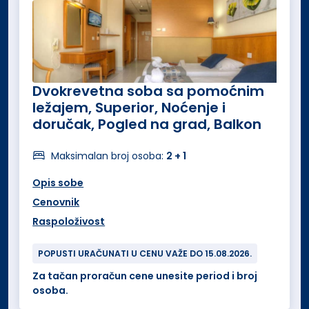
Dvokrevetna soba sa pomoćnim
ležajem, Superior, Noćenje i
doručak, Pogled na grad, Balkon
Maksimalan broj osoba:
2 + 1
Opis sobe
Cenovnik
Raspoloživost
POPUSTI URAČUNATI U CENU VAŽE DO 15.08.2026.
Za tačan proračun cene unesite period i broj
osoba.