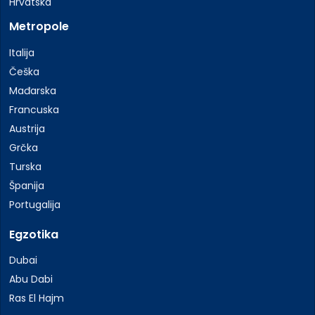
Hrvatska
Metropole
Italija
Češka
Mađarska
Francuska
Austrija
Grčka
Turska
Španija
Portugalija
Egzotika
Dubai
Abu Dabi
Ras El Hajm