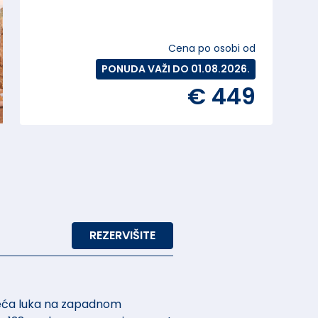
Cena po osobi od
PONUDA VAŽI DO 01.08.2026.
€ 449
REZERVIŠITE
ajveća luka na zapadnom