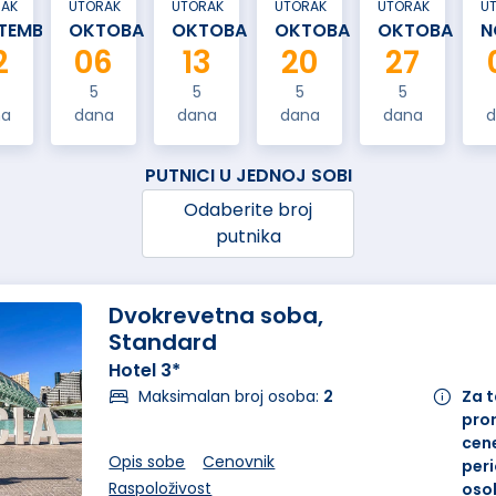
RAK
UTORAK
UTORAK
UTORAK
UTORAK
U
TEMBAR
OKTOBAR
OKTOBAR
OKTOBAR
OKTOBAR
N
2
06
13
20
27
5
5
5
5
na
dana
dana
dana
dana
d
PUTNICI U JEDNOJ SOBI
Odaberite broj
putnika
Dvokrevetna soba,
Standard
Hotel 3*
Maksimalan broj osoba:
2
Za 
pro
cene
Opis sobe
Cenovnik
peri
Raspoloživost
oso