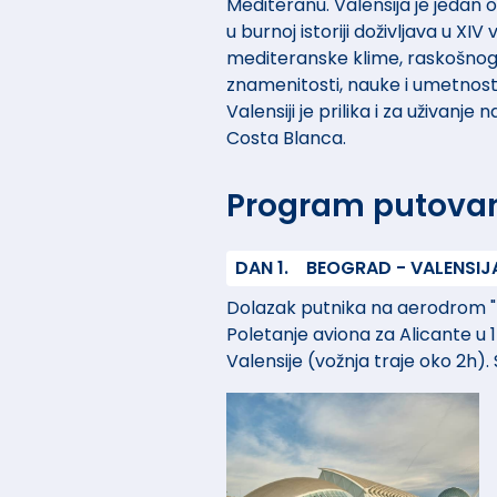
Mediteranu. Valensija je jedan o
u burnoj istoriji doživljava u X
mediteranske klime, raskošnog s
znamenitosti, nauke i umetnos
Valensiji je prilika i za uživa
Costa Blanca.
Program putova
DAN 1.
BEOGRAD - VALENSIJ
Dolazak putnika na aerodrom "Nik
Poletanje aviona za Alicante u 1
Valensije (vožnja traje oko 2h).