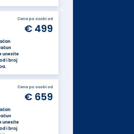
Cena po osobi od
€ 499
tačan
račun
 unesite
od i broj
ba.
Cena po osobi od
€ 659
tačan
račun
 unesite
od i broj