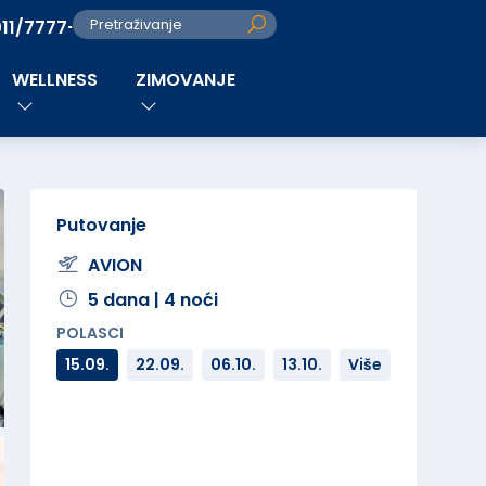
011/7777-280
Pretraživanje
WELLNESS
ZIMOVANJE
Putovanje
AVION
5 dana | 4 noći
POLASCI
15.09.
22.09.
06.10.
13.10.
Više