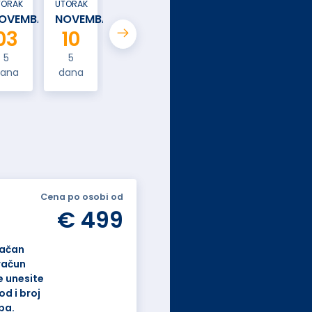
TORAK
UTORAK
UTORAK
UTORAK
UTORAK
OVEMBAR
NOVEMBAR
NOVEMBAR
NOVEMBAR
DECEMBAR
03
10
17
24
01
5
5
5
5
5
ana
dana
dana
dana
dana
Cena po osobi od
€ 499
tačan
račun
 unesite
od i broj
ba.