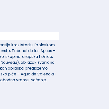
nsija kroz istoriju. Prolaskom
nsije, Tribunal de las Aguas –
e iskopine, arapska tržnica,
t Nouveau), obilazak zvanično
akon obilaska predlažemo
sko piće – Agua de Valencia i
Slobodno vreme. Noćenje.