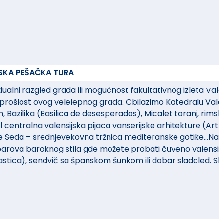
JSKA PEŠAČKA TURA
ualni razgled grada ili mogućnost fakultativnog izleta Vale
u prošlost ovog velelepnog grada. Obilazimo Katedralu Vale
azilika (Basilica de desesperados), Micalet toranj, rimsk
 centralna valensijska pijaca vanserijske arhitekture (Ar
 de Seda – srednjevekovna tržnica mediteranske gotike…N
arova baroknog stila gde možete probati čuveno valensij
stica), sendvič sa španskom šunkom ili dobar sladoled. 