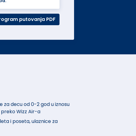
ba.
rogram putovanja PDF
 za decu od 0-2 god u iznosu
 preko Wizz Air-a
leta i poseta, ulaznice za