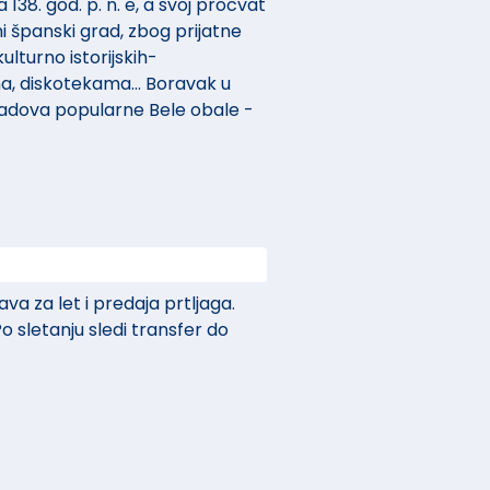
138. god. p. n. e, a svoj procvat
ni španski grad, zbog prijatne
lturno istorijskih-
, diskotekama... Boravak u
 gradova popularne Bele obale -
va za let i predaja prtljaga.
o sletanju sledi transfer do