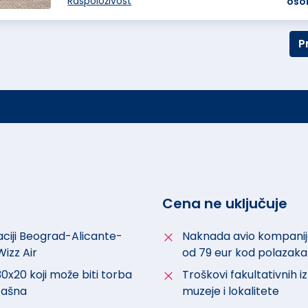
Raspoloživost
oso
P
Cena ne uključuje
aciji Beograd-Alicante-
Naknada avio kompanije
izz Air
od 79 eur kod polazaka
0x20 koji može biti torba
Troškovi fakultativnih iz
 tašna
muzeje i lokalitete