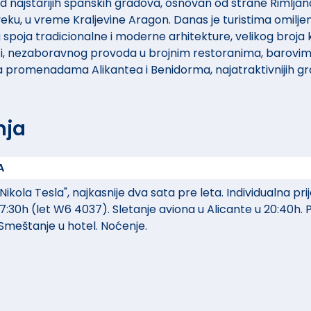
d najstarijih španskih gradova, osnovan od strane Rimljana 
IV veku, u vreme Kraljevine Aragon. Danas je turistima omilje
poja tradicionalne i moderne arhitekture, velikog broja ku
ti, nezaboravnog provoda u brojnim restoranima, barovima
nje na promenadama Alikantea i Benidorma, najatraktivnijih
nja
A
ola Tesla", najkasnije dva sata pre leta. Individualna prija
7:30h (let W6 4037). Sletanje aviona u Alicante u 20:40h. P
 Smeštanje u hotel. Noćenje.