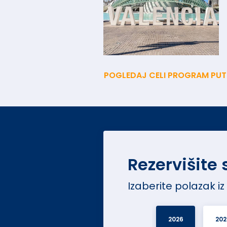
POGLEDAJ CELI PROGRAM PU
Rezervišite
Izaberite polazak iz
2026
202