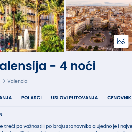
lensija - 4 noći
a
Valencia
ANJA
POLASCI
USLOVI PUTOVANJA
CENOVNIK
N
i je treći po važnosti i po broju stanovnika a ujedno je i n