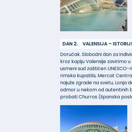
DAN 2.
VALENSIJA – ISTORI
Doručak. Slobodni dan za individ
kroz kapiju Valensije zavirimo 
usmeni sud zaštićen UNESCO-m, B
rimska kupatila, Mercat Central
najuže zgrade na svetu, Lonja
odmor u nekom od autentinih b
probati Churros (španska posla