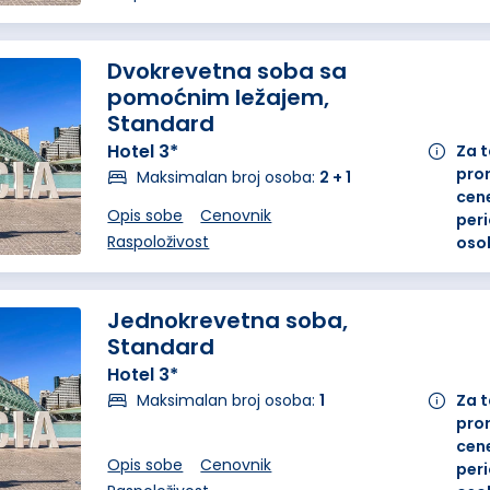
Dvokrevetna soba sa
pomoćnim ležajem,
Standard
Hotel 3*
Za 
pro
Maksimalan broj osoba:
2 + 1
cene
Opis sobe
Cenovnik
peri
Raspoloživost
oso
Jednokrevetna soba,
Standard
Hotel 3*
Maksimalan broj osoba:
1
Za 
pro
cene
Opis sobe
Cenovnik
peri