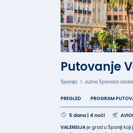
Putovanje Va
Španija
Južna Španska obal
PREGLED
PROGRAM PUTOV
5 dana | 4 noći
AVIO
VALENSIJA
je grad u Španiji koj