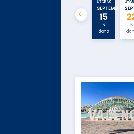
UTORAK
UTO
SEPTEMBAR
SEP
15
2
5
5
dana
da