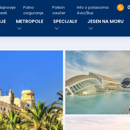
Najnovije
Putno
Poklon
Info o polascima
esti
osiguranje
vaučer
Avio/Bus
JE
METROPOLE
SPECIJALI!
JESEN NA MORU