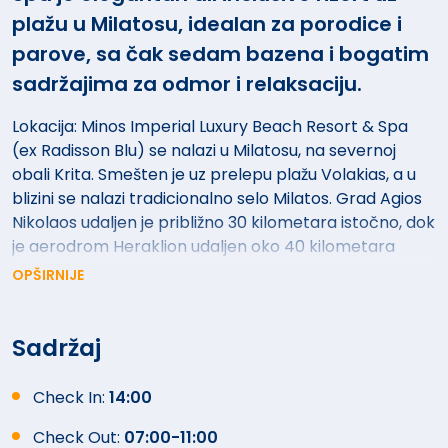
plažu u Milatosu, idealan za porodice i
parove, sa čak sedam bazena i bogatim
sadržajima za odmor i relaksaciju.
Lokacija: Minos Imperial Luxury Beach Resort & Spa
(ex Radisson Blu) se nalazi u Milatosu, na severnoj
obali Krita. Smešten je uz prelepu plažu Volakias, a u
blizini se nalazi tradicionalno selo Milatos. Grad Agios
Nikolaos udaljen je približno 30 kilometara istočno, dok
je aerodrom Heraklion udaljen oko 40 kilometara
zapadno.
OPŠIRNIJE
Minos Imperial se nalazi neposredno pored peščane
plaže Volakias.
Sadržaj
Hotelski sadržaj: Recepcija, besplatan Wi-Fi, 7
Check In:
14:00
otvroenih bazena ( glavni bazen, bazen za relaksaciju,
bazen samo za odrasle, bazen za decu sa
Check Out:
07:00-11:00
toboganom, i dva dečija plitka bazena. Ležaljke i