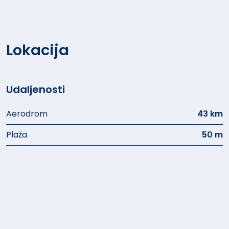
Lokacija
Udaljenosti
Aerodrom
43 km
Plaža
50 m